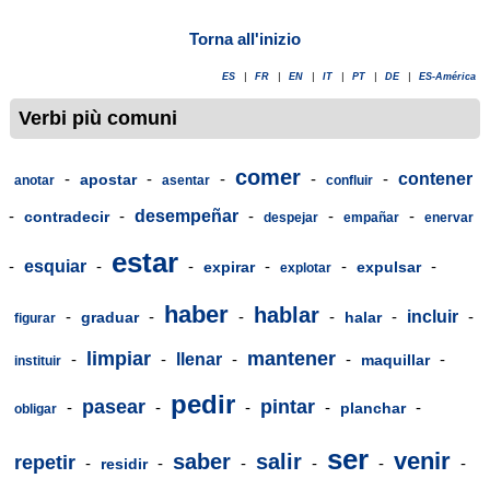
Torna all'inizio
ES
|
FR
|
EN
|
IT
|
PT
|
DE
|
ES-América
Verbi più comuni
comer
-
-
-
-
-
contener
apostar
anotar
asentar
confluir
-
-
desempeñar
-
-
-
contradecir
despejar
empañar
enervar
estar
-
esquiar
-
-
-
-
-
expirar
expulsar
explotar
haber
hablar
-
-
-
-
-
incluir
-
graduar
halar
figurar
limpiar
mantener
-
-
llenar
-
-
-
maquillar
instituir
pedir
pasear
pintar
-
-
-
-
-
planchar
obligar
ser
venir
saber
salir
repetir
-
-
-
-
-
-
residir