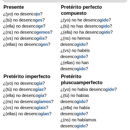
Presente
Pretérito perfecto
compuesto
¿(yo) no desenco
jo
?
¿(tú) no desenco
ges
?
¿(yo) no he desenco
gido
?
¿(ella) no desenco
ge
?
¿(tú) no has desenco
gido
?
¿(ns) no desenco
gemos
?
¿(ella) no ha desenco
gido
?
¿(vs) no desenco
géis
?
¿(ns) no hemos
¿(ellas) no desenco
gen
?
desenco
gido
?
¿(vs) no habéis
desenco
gido
?
¿(ellas) no han
desenco
gido
?
Pretérito imperfecto
Pretérito
pluscuamperfecto
¿(yo) no desenco
gía
?
¿(tú) no desenco
gías
?
¿(yo) no había desenco
gido
?
¿(ella) no desenco
gía
?
¿(tú) no habías
¿(ns) no desenco
gíamos
?
desenco
gido
?
¿(vs) no desenco
gíais
?
¿(ella) no había
¿(ellas) no desenco
gían
?
desenco
gido
?
¿(ns) no habíamos
desenco
gido
?