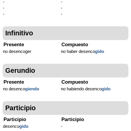
-
-
-
-
-
-
Infinitivo
Presente
Compuesto
no desencoger
no haber desenco
gido
Gerundio
Presente
Compuesto
no desenco
giendo
no habiendo desenco
gido
Participio
Participio
Participio
desenco
gido
-