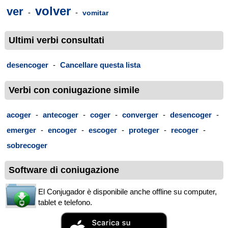
volver
ver
-
-
vomitar
Ultimi verbi consultati
desencoger
-
Cancellare questa lista
Verbi con coniugazione simile
acoger
-
antecoger
-
coger
-
converger
-
desencoger
-
emerger
-
encoger
-
escoger
-
proteger
-
recoger
-
sobrecoger
Software di coniugazione
El Conjugador è disponibile anche offline su computer,
tablet e telefono.