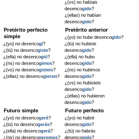
¿(vs) no habíais
desenco
gido
?
¿(ellas) no habían
desenco
gido
?
Pretérito perfecto
Pretérito anterior
simple
¿(yo) no hube desenco
gido
?
¿(yo) no desenco
gí
?
¿(tú) no hubiste
¿(tú) no desenco
giste
?
desenco
gido
?
¿(ella) no desenco
gió
?
¿(ella) no hubo
¿(ns) no desenco
gimos
?
desenco
gido
?
¿(vs) no desenco
gisteis
?
¿(ns) no hubimos
¿(ellas) no desenco
gieron
?
desenco
gido
?
¿(vs) no hubisteis
desenco
gido
?
¿(ellas) no hubieron
desenco
gido
?
Futuro simple
Futuro perfecto
¿(yo) no desenco
geré
?
¿(yo) no habré
¿(tú) no desenco
gerás
?
desenco
gido
?
¿(ella) no desenco
gerá
?
¿(tú) no habrás
¿(ns) no desenco
geremos
?
desenco
gido
?