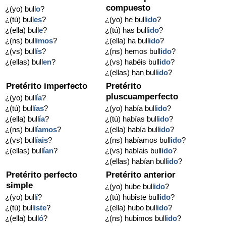
compuesto
¿(yo) bull
o
?
¿(tú) bull
es
?
¿(yo) he bull
ido
?
¿(ella) bull
e
?
¿(tú) has bull
ido
?
¿(ns) bull
imos
?
¿(ella) ha bull
ido
?
¿(vs) bull
ís
?
¿(ns) hemos bull
ido
?
¿(ellas) bull
en
?
¿(vs) habéis bull
ido
?
¿(ellas) han bull
ido
?
Pretérito imperfecto
Pretérito
pluscuamperfecto
¿(yo) bull
ía
?
¿(tú) bull
ías
?
¿(yo) había bull
ido
?
¿(ella) bull
ía
?
¿(tú) habías bull
ido
?
¿(ns) bull
íamos
?
¿(ella) había bull
ido
?
¿(vs) bull
íais
?
¿(ns) habíamos bull
ido
?
¿(ellas) bull
ían
?
¿(vs) habíais bull
ido
?
¿(ellas) habían bull
ido
?
Pretérito perfecto
Pretérito anterior
simple
¿(yo) hube bull
ido
?
¿(yo) bull
í
?
¿(tú) hubiste bull
ido
?
¿(tú) bull
iste
?
¿(ella) hubo bull
ido
?
¿(ella) bull
ó
?
¿(ns) hubimos bull
ido
?