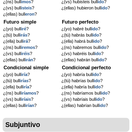
¿(ns) bull
imos
?
¿(vs) hubisteis bull
ido
?
¿(vs) bull
isteis
?
¿(ellas) hubieron bull
ido
?
¿(ellas) bull
eron
?
Futuro simple
Futuro perfecto
¿(yo) bull
iré
?
¿(yo) habré bull
ido
?
¿(tú) bull
irás
?
¿(tú) habrás bull
ido
?
¿(ella) bull
irá
?
¿(ella) habrá bull
ido
?
¿(ns) bull
iremos
?
¿(ns) habremos bull
ido
?
¿(vs) bull
iréis
?
¿(vs) habréis bull
ido
?
¿(ellas) bull
irán
?
¿(ellas) habrán bull
ido
?
Condicional simple
Condicional perfecto
¿(yo) bull
iría
?
¿(yo) habría bull
ido
?
¿(tú) bull
irías
?
¿(tú) habrías bull
ido
?
¿(ella) bull
iría
?
¿(ella) habría bull
ido
?
¿(ns) bull
iríamos
?
¿(ns) habríamos bull
ido
?
¿(vs) bull
iríais
?
¿(vs) habríais bull
ido
?
¿(ellas) bull
irían
?
¿(ellas) habrían bull
ido
?
Subjuntivo