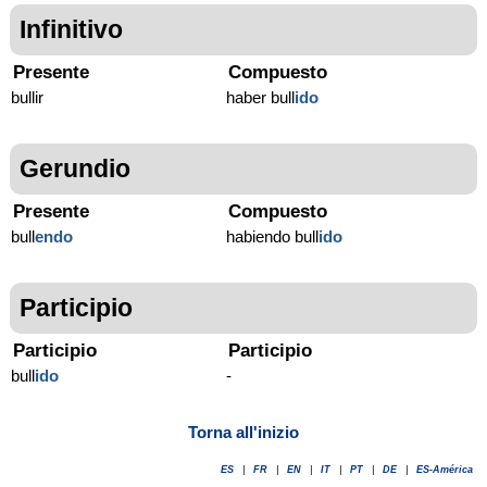
Infinitivo
Presente
Compuesto
bullir
haber bull
ido
Gerundio
Presente
Compuesto
bull
endo
habiendo bull
ido
Participio
Participio
Participio
bull
ido
-
Torna all'inizio
ES
|
FR
|
EN
|
IT
|
PT
|
DE
|
ES-América