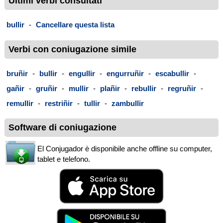
Ultimi verbi consultati
bullir
-
Cancellare questa lista
Verbi con coniugazione simile
bruñir
-
bullir
-
engullir
-
engurruñir
-
escabullir
-
gañir
-
gruñir
-
mullir
-
plañir
-
rebullir
-
regruñir
-
remullir
-
restriñir
-
tullir
-
zambullir
Software di coniugazione
El Conjugador è disponibile anche offline su computer,
tablet e telefono.