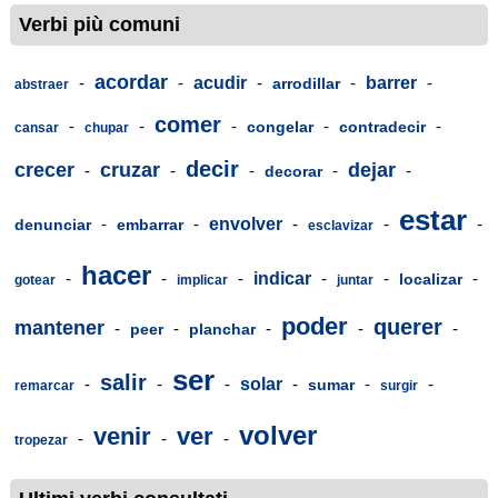
Verbi più comuni
acordar
-
-
acudir
-
-
barrer
-
arrodillar
abstraer
comer
-
-
-
-
-
congelar
contradecir
cansar
chupar
decir
crecer
cruzar
dejar
-
-
-
-
-
decorar
estar
-
-
envolver
-
-
-
denunciar
embarrar
esclavizar
hacer
-
-
-
indicar
-
-
-
localizar
gotear
implicar
juntar
poder
querer
mantener
-
-
-
-
-
peer
planchar
ser
salir
-
-
-
solar
-
-
-
sumar
remarcar
surgir
volver
venir
ver
-
-
-
tropezar