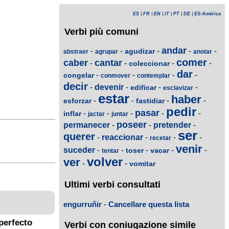
ES
|
FR
|
EN
|
IT
|
PT
|
DE
|
ES-América
Verbi più comuni
andar
-
-
-
-
-
agudizar
abstraer
agrupar
anotar
comer
caber
cantar
-
-
-
-
coleccionar
dar
-
-
-
-
congelar
conmover
contemplar
decir
-
devenir
-
-
-
edificar
esclavizar
estar
haber
-
-
-
-
esforzar
fastidiar
pedir
pasar
-
-
-
-
-
inflar
jactar
juntar
poseer
permanecer
-
-
pretender
-
ser
querer
-
reaccionar
-
-
-
recetar
venir
suceder
-
-
-
-
-
toser
vacar
tentar
volver
ver
-
-
vomitar
Ultimi verbi consultati
engurruñir
-
Cancellare questa lista
perfecto
Verbi con coniugazione simile