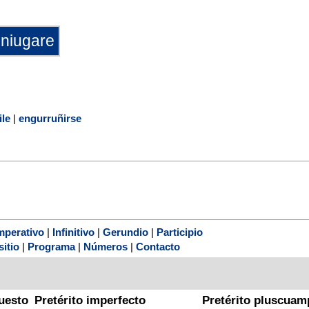
le
|
engurruñirse
mperativo
|
Infinitivo
|
Gerundio
|
Participio
sitio
|
Programa
|
Números
|
Contacto
uesto
Pretérito imperfecto
Pretérito pluscuam