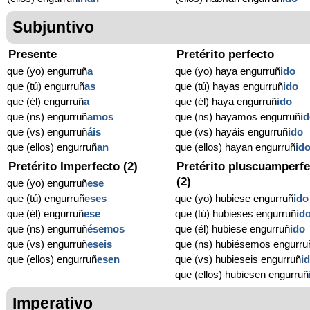
Subjuntivo
Presente
Pretérito perfecto
que (yo) engurruñ
a
que (yo) haya engurruñ
ido
que (tú) engurruñ
as
que (tú) hayas engurruñ
ido
que (él) engurruñ
a
que (él) haya engurruñ
ido
que (ns) engurruñ
amos
que (ns) hayamos engurruñ
i
que (vs) engurruñ
áis
que (vs) hayáis engurruñ
ido
que (ellos) engurruñ
an
que (ellos) hayan engurruñ
id
Pretérito Imperfecto (2)
Pretérito pluscuamperfe
(2)
que (yo) engurruñ
ese
que (tú) engurruñ
eses
que (yo) hubiese engurruñ
ido
que (él) engurruñ
ese
que (tú) hubieses engurruñ
id
que (ns) engurruñ
ésemos
que (él) hubiese engurruñ
ido
que (vs) engurruñ
eseis
que (ns) hubiésemos engurru
que (ellos) engurruñ
esen
que (vs) hubieseis engurruñ
i
que (ellos) hubiesen engurruñ
Imperativo