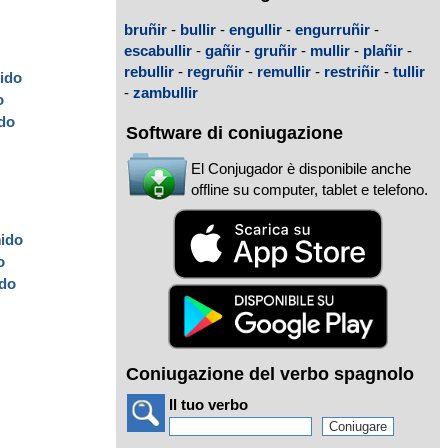
bruñir
-
bullir
-
engullir
-
engurruñir
-
escabullir
-
gañir
-
gruñir
-
mullir
-
plañir
-
rebullir
-
regruñir
-
remullir
-
restriñir
-
tullir
ñ
ido
-
zambullir
o
ido
Software di coniugazione
El Conjugador è disponibile anche
offline su computer, tablet e telefono.
ñ
ido
o
ido
Coniugazione del verbo spagnolo
Il tuo verbo