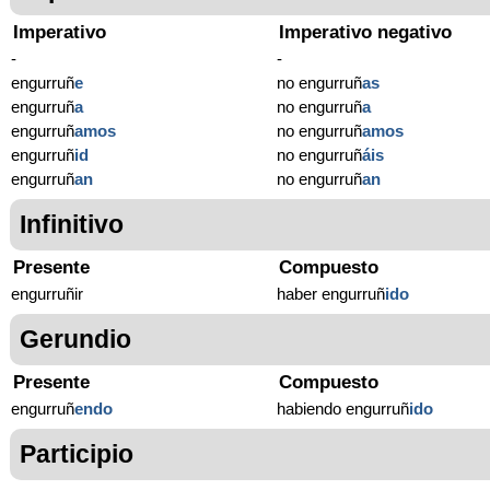
Imperativo
Imperativo negativo
-
-
engurruñ
e
no engurruñ
as
engurruñ
a
no engurruñ
a
engurruñ
amos
no engurruñ
amos
engurruñ
id
no engurruñ
áis
engurruñ
an
no engurruñ
an
Infinitivo
Presente
Compuesto
engurruñir
haber engurruñ
ido
Gerundio
Presente
Compuesto
engurruñ
endo
habiendo engurruñ
ido
Participio