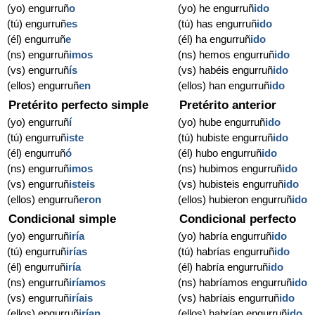
(yo) engurruñ
o
(yo) he engurruñ
ido
(tú) engurruñ
es
(tú) has engurruñ
ido
(él) engurruñ
e
(él) ha engurruñ
ido
(ns) engurruñ
imos
(ns) hemos engurruñ
ido
(vs) engurruñ
ís
(vs) habéis engurruñ
ido
(ellos) engurruñ
en
(ellos) han engurruñ
ido
Pretérito perfecto simple
Pretérito anterior
(yo) engurruñ
í
(yo) hube engurruñ
ido
(tú) engurruñ
iste
(tú) hubiste engurruñ
ido
(él) engurruñ
ó
(él) hubo engurruñ
ido
(ns) engurruñ
imos
(ns) hubimos engurruñ
ido
(vs) engurruñ
isteis
(vs) hubisteis engurruñ
ido
(ellos) engurruñ
eron
(ellos) hubieron engurruñ
ido
Condicional simple
Condicional perfecto
(yo) engurruñ
iría
(yo) habría engurruñ
ido
(tú) engurruñ
irías
(tú) habrías engurruñ
ido
(él) engurruñ
iría
(él) habría engurruñ
ido
(ns) engurruñ
iríamos
(ns) habríamos engurruñ
ido
(vs) engurruñ
iríais
(vs) habríais engurruñ
ido
(ellos) engurruñ
irían
(ellos) habrían engurruñ
ido