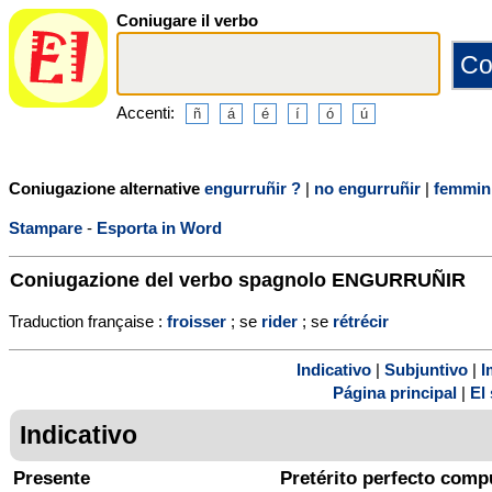
Coniugare il verbo
Accenti:
Coniugazione alternative
engurruñir ?
|
no engurruñir
|
femmini
Stampare
-
Esporta in Word
Coniugazione del verbo spagnolo
ENGURRUÑIR
Traduction française :
froisser
; se
rider
; se
rétrécir
Indicativo
|
Subjuntivo
|
I
Página principal
|
El 
Indicativo
Presente
Pretérito perfecto comp