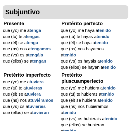
Subjuntivo
Presente
Pretérito perfecto
que (yo) me a
tenga
que (yo) me haya a
tenido
que (tú) te a
tengas
que (tú) te hayas a
tenido
que (él) se a
tenga
que (él) se haya a
tenido
que (ns) nos a
tengamos
que (ns) nos hayamos
que (vs) os a
tengáis
a
tenido
que (ellos) se a
tengan
que (vs) os hayáis a
tenido
que (ellos) se hayan a
tenido
Pretérito imperfecto
Pretérito
pluscuamperfecto
que (yo) me a
tuviera
que (tú) te a
tuvieras
que (yo) me hubiera a
tenido
que (él) se a
tuviera
que (tú) te hubieras a
tenido
que (ns) nos a
tuviéramos
que (él) se hubiera a
tenido
que (vs) os a
tuvierais
que (ns) nos hubiéramos
que (ellos) se a
tuvieran
a
tenido
que (vs) os hubierais a
tenido
que (ellos) se hubieran
a
tenido