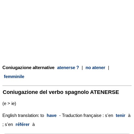
Coniugazione alternative
atenerse ?
|
no atener
|
femminile
Coniugazione del verbo spagnolo
ATENERSE
(e > ie)
English translation: to
have
- Traduction française : s'en
tenir
à
; s'en
référer
à