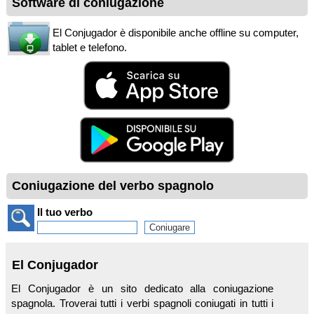
Software di coniugazione
El Conjugador è disponibile anche offline su computer,
tablet e telefono.
Coniugazione del verbo spagnolo
Il tuo verbo
El Conjugador
El Conjugador è un sito dedicato alla coniugazione
spagnola. Troverai tutti i verbi spagnoli coniugati in tutti i