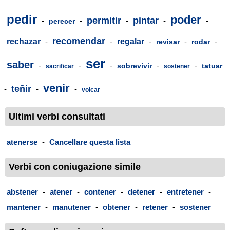
pedir
poder
permitir
pintar
-
-
-
-
-
perecer
recomendar
rechazar
-
-
regalar
-
-
-
revisar
rodar
ser
saber
-
-
-
-
-
sobrevivir
tatuar
sacrificar
sostener
venir
teñir
-
-
-
volcar
Ultimi verbi consultati
atenerse
-
Cancellare questa lista
Verbi con coniugazione simile
abstener
-
atener
-
contener
-
detener
-
entretener
-
mantener
-
manutener
-
obtener
-
retener
-
sostener