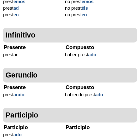
prest
emos
no prest
emos
prest
ad
no prest
éis
prest
en
no prest
en
Infinitivo
Presente
Compuesto
prestar
haber prest
ado
Gerundio
Presente
Compuesto
prest
ando
habiendo prest
ado
Participio
Participio
Participio
prest
ado
-