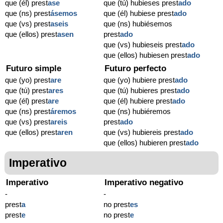
que (él) prest
ase
que (tú) hubieses prest
ado
que (ns) prest
ásemos
que (él) hubiese prest
ado
que (vs) prest
aseis
que (ns) hubiésemos
que (ellos) prest
asen
prest
ado
que (vs) hubieseis prest
ado
que (ellos) hubiesen prest
ado
Futuro simple
Futuro perfecto
que (yo) prest
are
que (yo) hubiere prest
ado
que (tú) prest
ares
que (tú) hubieres prest
ado
que (él) prest
are
que (él) hubiere prest
ado
que (ns) prest
áremos
que (ns) hubiéremos
que (vs) prest
areis
prest
ado
que (ellos) prest
aren
que (vs) hubiereis prest
ado
que (ellos) hubieren prest
ado
Imperativo
Imperativo
Imperativo negativo
-
-
prest
a
no prest
es
prest
e
no prest
e