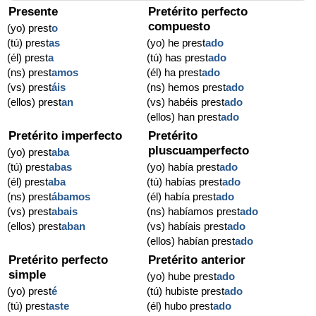
Presente
Pretérito perfecto
compuesto
(yo) prest
o
(tú) prest
as
(yo) he prest
ado
(él) prest
a
(tú) has prest
ado
(ns) prest
amos
(él) ha prest
ado
(vs) prest
áis
(ns) hemos prest
ado
(ellos) prest
an
(vs) habéis prest
ado
(ellos) han prest
ado
Pretérito imperfecto
Pretérito
pluscuamperfecto
(yo) prest
aba
(tú) prest
abas
(yo) había prest
ado
(él) prest
aba
(tú) habías prest
ado
(ns) prest
ábamos
(él) había prest
ado
(vs) prest
abais
(ns) habíamos prest
ado
(ellos) prest
aban
(vs) habíais prest
ado
(ellos) habían prest
ado
Pretérito perfecto
Pretérito anterior
simple
(yo) hube prest
ado
(yo) prest
é
(tú) hubiste prest
ado
(tú) prest
aste
(él) hubo prest
ado