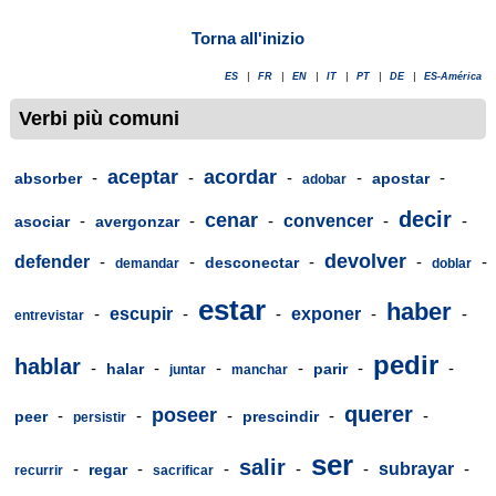
Torna all'inizio
ES
|
FR
|
EN
|
IT
|
PT
|
DE
|
ES-América
Verbi più comuni
aceptar
acordar
-
-
-
-
-
absorber
apostar
adobar
decir
cenar
-
-
-
convencer
-
-
asociar
avergonzar
devolver
defender
-
-
-
-
-
desconectar
demandar
doblar
estar
haber
-
escupir
-
-
exponer
-
-
entrevistar
pedir
hablar
-
-
-
-
-
-
halar
parir
juntar
manchar
querer
poseer
-
-
-
-
-
peer
prescindir
persistir
ser
salir
-
-
-
-
-
subrayar
-
regar
recurrir
sacrificar