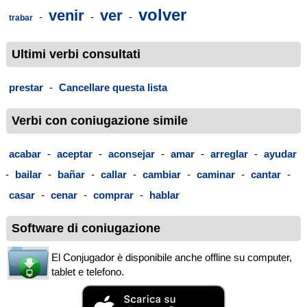
volver
venir
ver
-
-
-
trabar
Ultimi verbi consultati
prestar
-
Cancellare questa lista
Verbi con coniugazione simile
acabar
-
aceptar
-
aconsejar
-
amar
-
arreglar
-
ayudar
-
bailar
-
bañar
-
callar
-
cambiar
-
caminar
-
cantar
-
casar
-
cenar
-
comprar
-
hablar
Software di coniugazione
El Conjugador è disponibile anche offline su computer,
tablet e telefono.