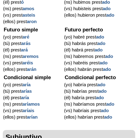
(él) prest
ó
(ns) hubimos prest
ado
(ns) prest
amos
(vs) hubisteis prest
ado
(vs) prest
asteis
(ellos) hubieron prest
ado
(ellos) prest
aron
Futuro simple
Futuro perfecto
(yo) prest
aré
(yo) habré prest
ado
(tú) prest
arás
(tú) habrás prest
ado
(él) prest
ará
(él) habrá prest
ado
(ns) prest
aremos
(ns) habremos prest
ado
(vs) prest
aréis
(vs) habréis prest
ado
(ellos) prest
arán
(ellos) habrán prest
ado
Condicional simple
Condicional perfecto
(yo) prest
aría
(yo) habría prest
ado
(tú) prest
arías
(tú) habrías prest
ado
(él) prest
aría
(él) habría prest
ado
(ns) prest
aríamos
(ns) habríamos prest
ado
(vs) prest
aríais
(vs) habríais prest
ado
(ellos) prest
arían
(ellos) habrían prest
ado
Subjuntivo