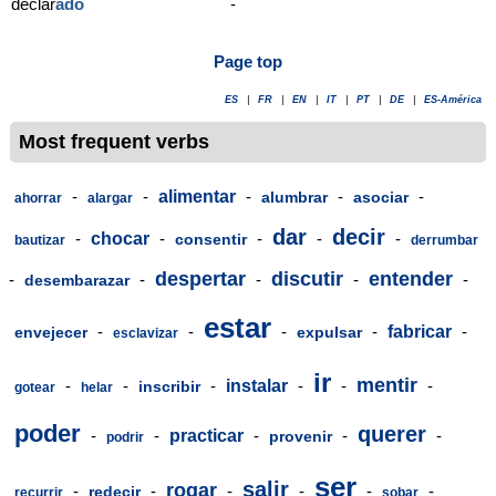
declar
ado
-
Page top
ES
|
FR
|
EN
|
IT
|
PT
|
DE
|
ES-América
Most frequent verbs
-
-
alimentar
-
-
-
alumbrar
asociar
ahorrar
alargar
dar
decir
-
chocar
-
-
-
-
consentir
bautizar
derrumbar
despertar
discutir
entender
-
-
-
-
-
desembarazar
estar
-
-
-
-
fabricar
-
envejecer
expulsar
esclavizar
ir
mentir
-
-
-
instalar
-
-
-
inscribir
gotear
helar
poder
querer
-
-
practicar
-
-
-
provenir
podrir
ser
salir
rogar
-
-
-
-
-
-
redecir
recurrir
sobar