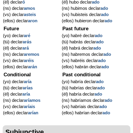
(él) declar
ó
(él) hubo declar
ado
(ns) declar
amos
(ns) hubimos declar
ado
(vs) declar
asteis
(vs) hubisteis declar
ado
(ellos) declar
aron
(ellos) hubieron declar
ado
Future
Past future
(yo) declar
aré
(yo) habré declar
ado
(tú) declar
arás
(tú) habrás declar
ado
(él) declar
ará
(él) habrá declar
ado
(ns) declar
aremos
(ns) habremos declar
ado
(vs) declar
aréis
(vs) habréis declar
ado
(ellos) declar
arán
(ellos) habrán declar
ado
Conditional
Past conditional
(yo) declar
aría
(yo) habría declar
ado
(tú) declar
arías
(tú) habrías declar
ado
(él) declar
aría
(él) habría declar
ado
(ns) declar
aríamos
(ns) habríamos declar
ado
(vs) declar
aríais
(vs) habríais declar
ado
(ellos) declar
arían
(ellos) habrían declar
ado
Subjunctive