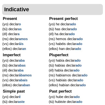
Indicative
Present
Present perfect
(yo) declar
o
(yo) he declar
ado
(tú) declar
as
(tú) has declar
ado
(él) declar
a
(él) ha declar
ado
(ns) declar
amos
(ns) hemos declar
ado
(vs) declar
áis
(vs) habéis declar
ado
(ellos) declar
an
(ellos) han declar
ado
Imperfect
Pluperfect
(yo) declar
aba
(yo) había declar
ado
(tú) declar
abas
(tú) habías declar
ado
(él) declar
aba
(él) había declar
ado
(ns) declar
ábamos
(ns) habíamos declar
ado
(vs) declar
abais
(vs) habíais declar
ado
(ellos) declar
aban
(ellos) habían declar
ado
Simple past
Past perfect
(yo) declar
é
(yo) hube declar
ado
(tú) declar
aste
(tú) hubiste declar
ado