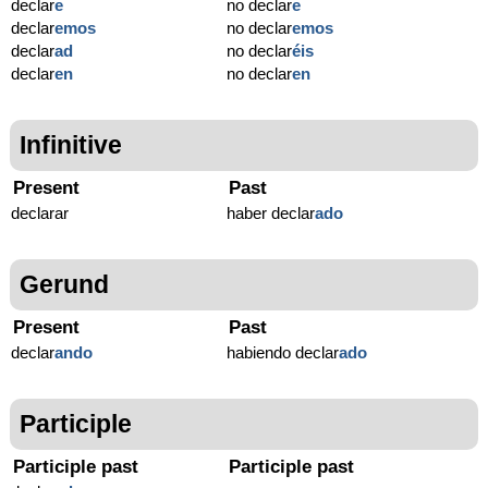
declar
e
no declar
e
declar
emos
no declar
emos
declar
ad
no declar
éis
declar
en
no declar
en
Infinitive
Present
Past
declarar
haber declar
ado
Gerund
Present
Past
declar
ando
habiendo declar
ado
Participle
Participle past
Participle past