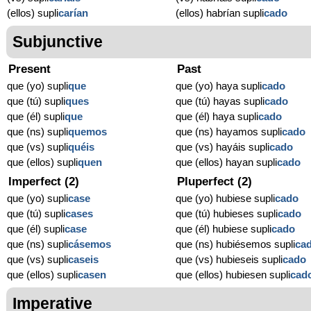
(ellos) supli
carían
(ellos) habrían supli
cado
Subjunctive
Present
Past
que (yo) supli
que
que (yo) haya supli
cado
que (tú) supli
ques
que (tú) hayas supli
cado
que (él) supli
que
que (él) haya supli
cado
que (ns) supli
quemos
que (ns) hayamos supli
cado
que (vs) supli
quéis
que (vs) hayáis supli
cado
que (ellos) supli
quen
que (ellos) hayan supli
cado
Imperfect (2)
Pluperfect (2)
que (yo) supli
case
que (yo) hubiese supli
cado
que (tú) supli
cases
que (tú) hubieses supli
cado
que (él) supli
case
que (él) hubiese supli
cado
que (ns) supli
cásemos
que (ns) hubiésemos supli
ca
que (vs) supli
caseis
que (vs) hubieseis supli
cado
que (ellos) supli
casen
que (ellos) hubiesen supli
cad
Imperative