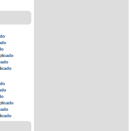
ado
ado
do
li
cado
cado
i
cado
ado
ado
do
li
cado
cado
i
cado