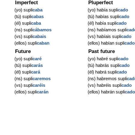
Imperfect
Pluperfect
(yo) supli
caba
(yo) había supli
cado
(tú) supli
cabas
(tú) habías supli
cado
(él) supli
caba
(él) había supli
cado
(ns) supli
cábamos
(ns) habíamos supli
cad
(vs) supli
cabais
(vs) habíais supli
cado
(ellos) supli
caban
(ellos) habían supli
cado
Future
Past future
(yo) supli
caré
(yo) habré supli
cado
(tú) supli
carás
(tú) habrás supli
cado
(él) supli
cará
(él) habrá supli
cado
(ns) supli
caremos
(ns) habremos supli
cad
(vs) supli
caréis
(vs) habréis supli
cado
(ellos) supli
carán
(ellos) habrán supli
cad