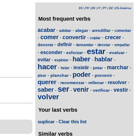
ES
|
FR
|
EN
|
IT
|
PT
|
DE
|
ES-América
Most frequent verbs
acabar
-
-
-
-
alegar
arrodillar
adobar
comentar
comer
convertir
crecer
-
-
-
-
-
copiar
-
definir
-
-
-
decorar
demandar
desviar
empañar
estar
-
esconder
-
-
-
-
esforzar
evaluar
haber
hablar
evitar
-
-
-
-
explotar
hacer
marchar
-
-
insistir
-
-
-
helar
juntar
poder
-
-
-
-
planchar
provenir
pisar
querer
-
-
-
resolver
-
recomenzar
rellenar
ser
venir
saber
vestir
-
-
-
-
-
verificar
volver
Your last verbs
suplicar
-
Clear this list
Similar verbs