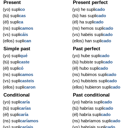
Present
Present perfect
(yo) supli
co
(yo) he supli
cado
(tú) supli
cas
(tú) has supli
cado
(él) supli
ca
(él) ha supli
cado
(ns) supli
camos
(ns) hemos supli
cado
(vs) supli
cáis
(vs) habéis supli
cado
(ellos) supli
can
(ellos) han supli
cado
Simple past
Past perfect
(yo) supli
qué
(yo) hube supli
cado
(tú) supli
caste
(tú) hubiste supli
cado
(él) supli
có
(él) hubo supli
cado
(ns) supli
camos
(ns) hubimos supli
cado
(vs) supli
casteis
(vs) hubisteis supli
cado
(ellos) supli
caron
(ellos) hubieron supli
cado
Conditional
Past conditional
(yo) supli
caría
(yo) habría supli
cado
(tú) supli
carías
(tú) habrías supli
cado
(él) supli
caría
(él) habría supli
cado
(ns) supli
caríamos
(ns) habríamos supli
cado
(vs) supli
caríais
(vs) habríais supli
cado