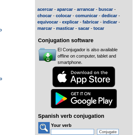
acercar
-
aparcar
-
arrancar
-
buscar
-
chocar
-
colocar
-
comunicar
-
dedicar
-
equivocar
-
explicar
-
fabricar
-
indicar
-
marcar
-
masticar
-
sacar
-
tocar
o
Conjugation software
El Conjugador is also available
offline on computer, tablet and
smartphone.
o
o
Spanish verb conjugation
Your verb