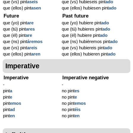
que (vs) pint
aseis
que (vs) hubieseis pint
ado
que (ellos) pint
asen
que (ellos) hubiesen pint
ado
Future
Past future
que (yo) pint
are
que (yo) hubiere pint
ado
que (tú) pint
ares
que (tú) hubieres pint
ado
que (él) pint
are
que (él) hubiere pint
ado
que (ns) pint
áremos
que (ns) hubiéremos pint
ado
que (vs) pint
areis
que (vs) hubiereis pint
ado
que (ellos) pint
aren
que (ellos) hubieren pint
ado
Imperative
Imperative
Imperative negative
-
-
pint
a
no pint
es
pint
e
no pint
e
pint
emos
no pint
emos
pint
ad
no pint
éis
pint
en
no pint
en