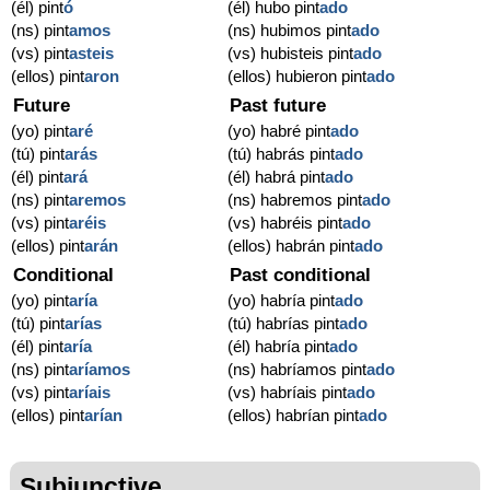
(él) pint
ó
(él) hubo pint
ado
(ns) pint
amos
(ns) hubimos pint
ado
(vs) pint
asteis
(vs) hubisteis pint
ado
(ellos) pint
aron
(ellos) hubieron pint
ado
Future
Past future
(yo) pint
aré
(yo) habré pint
ado
(tú) pint
arás
(tú) habrás pint
ado
(él) pint
ará
(él) habrá pint
ado
(ns) pint
aremos
(ns) habremos pint
ado
(vs) pint
aréis
(vs) habréis pint
ado
(ellos) pint
arán
(ellos) habrán pint
ado
Conditional
Past conditional
(yo) pint
aría
(yo) habría pint
ado
(tú) pint
arías
(tú) habrías pint
ado
(él) pint
aría
(él) habría pint
ado
(ns) pint
aríamos
(ns) habríamos pint
ado
(vs) pint
aríais
(vs) habríais pint
ado
(ellos) pint
arían
(ellos) habrían pint
ado
Subjunctive