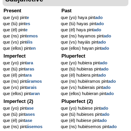
Present
Past
que (yo) pint
e
que (yo) haya pint
ado
que (tú) pint
es
que (tú) hayas pint
ado
que (él) pint
e
que (él) haya pint
ado
que (ns) pint
emos
que (ns) hayamos pint
ado
que (vs) pint
éis
que (vs) hayáis pint
ado
que (ellos) pint
en
que (ellos) hayan pint
ado
Imperfect
Pluperfect
que (yo) pint
ara
que (yo) hubiera pint
ado
que (tú) pint
aras
que (tú) hubieras pint
ado
que (él) pint
ara
que (él) hubiera pint
ado
que (ns) pint
áramos
que (ns) hubiéramos pint
ado
que (vs) pint
arais
que (vs) hubierais pint
ado
que (ellos) pint
aran
que (ellos) hubieran pint
ado
Imperfect (2)
Pluperfect (2)
que (yo) pint
ase
que (yo) hubiese pint
ado
que (tú) pint
ases
que (tú) hubieses pint
ado
que (él) pint
ase
que (él) hubiese pint
ado
que (ns) pint
ásemos
que (ns) hubiésemos pint
ado