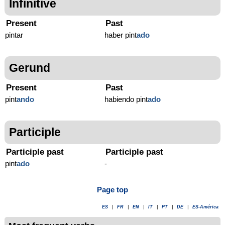
Infinitive
Present
Past
pintar
haber pint
ado
Gerund
Present
Past
pint
ando
habiendo pint
ado
Participle
Participle past
Participle past
pint
ado
-
Page top
ES
|
FR
|
EN
|
IT
|
PT
|
DE
|
ES-América