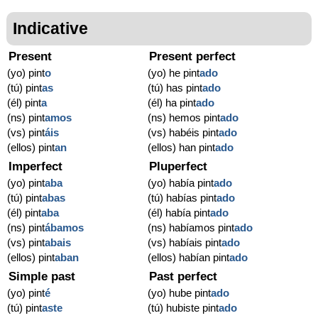
Indicative
Present
Present perfect
(yo) pint
o
(yo) he pint
ado
(tú) pint
as
(tú) has pint
ado
(él) pint
a
(él) ha pint
ado
(ns) pint
amos
(ns) hemos pint
ado
(vs) pint
áis
(vs) habéis pint
ado
(ellos) pint
an
(ellos) han pint
ado
Imperfect
Pluperfect
(yo) pint
aba
(yo) había pint
ado
(tú) pint
abas
(tú) habías pint
ado
(él) pint
aba
(él) había pint
ado
(ns) pint
ábamos
(ns) habíamos pint
ado
(vs) pint
abais
(vs) habíais pint
ado
(ellos) pint
aban
(ellos) habían pint
ado
Simple past
Past perfect
(yo) pint
é
(yo) hube pint
ado
(tú) pint
aste
(tú) hubiste pint
ado