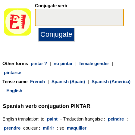
Conjugate verb
Other forms
pintar ?
|
no pintar
|
female gender
|
pintarse
Tense name
French
|
Spanish (Spain)
|
Spanish (America)
|
English
Spanish verb conjugation
PINTAR
English translation: to
paint
- Traduction française :
peindre
;
prendre
couleur ;
mûrir
; se
maquiller