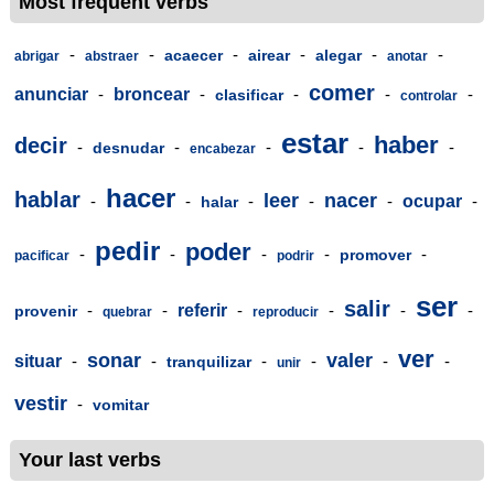
Most frequent verbs
-
-
-
-
-
-
acaecer
airear
alegar
abrigar
abstraer
anotar
comer
anunciar
-
broncear
-
-
-
-
clasificar
controlar
estar
haber
decir
-
-
-
-
-
desnudar
encabezar
hacer
hablar
leer
nacer
-
-
-
-
-
ocupar
-
halar
pedir
poder
-
-
-
-
-
promover
pacificar
podrir
ser
salir
-
-
referir
-
-
-
-
provenir
quebrar
reproducir
ver
sonar
valer
situar
-
-
-
-
-
-
tranquilizar
unir
vestir
-
vomitar
Your last verbs