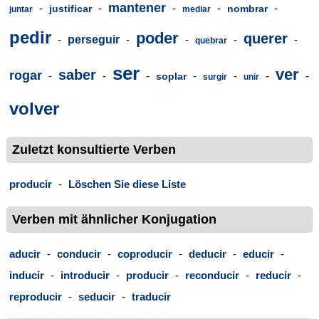
mantener
-
-
-
-
-
justificar
nombrar
juntar
mediar
pedir
poder
querer
-
perseguir
-
-
-
-
quebrar
ser
ver
saber
rogar
-
-
-
-
-
-
-
soplar
surgir
unir
volver
Zuletzt konsultierte Verben
producir
-
Löschen Sie diese Liste
Verben mit ähnlicher Konjugation
aducir
-
conducir
-
coproducir
-
deducir
-
educir
-
inducir
-
introducir
-
producir
-
reconducir
-
reducir
-
reproducir
-
seducir
-
traducir