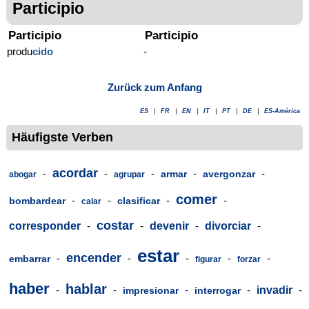
Participio
Participio
Participio
produ
cido
-
Zurück zum Anfang
ES
|
FR
|
EN
|
IT
|
PT
|
DE
|
ES-América
Häufigste Verben
acordar
-
-
-
-
-
armar
avergonzar
abogar
agrupar
comer
-
-
-
-
bombardear
clasificar
calar
costar
corresponder
-
-
devenir
-
divorciar
-
estar
encender
-
-
-
-
-
embarrar
figurar
forzar
haber
hablar
-
-
-
-
invadir
-
impresionar
interrogar