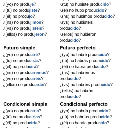
¿(yo) no produ
je
?
¿(tú) no hubiste produ
cido
?
¿(tú) no produ
jiste
?
¿(él) no hubo produ
cido
?
¿(él) no produ
jo
?
¿(ns) no hubimos produ
cido
?
¿(ns) no produ
jimos
?
¿(vs) no hubisteis
¿(vs) no produ
jisteis
?
produ
cido
?
¿(ellos) no produ
jeron
?
¿(ellos) no hubieron
produ
cido
?
Futuro simple
Futuro perfecto
¿(yo) no produ
ciré
?
¿(yo) no habré produ
cido
?
¿(tú) no produ
cirás
?
¿(tú) no habrás produ
cido
?
¿(él) no produ
cirá
?
¿(él) no habrá produ
cido
?
¿(ns) no produ
ciremos
?
¿(ns) no habremos
¿(vs) no produ
ciréis
?
produ
cido
?
¿(ellos) no produ
cirán
?
¿(vs) no habréis produ
cido
?
¿(ellos) no habrán
produ
cido
?
Condicional simple
Condicional perfecto
¿(yo) no produ
ciría
?
¿(yo) no habría produ
cido
?
¿(tú) no produ
cirías
?
¿(tú) no habrías produ
cido
?
¿(él) no produ
ciría
?
¿(él) no habría produ
cido
?