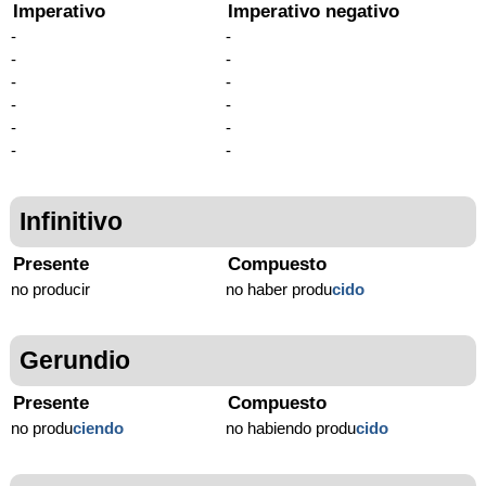
Imperativo
Imperativo negativo
-
-
-
-
-
-
-
-
-
-
-
-
Infinitivo
Presente
Compuesto
no producir
no haber produ
cido
Gerundio
Presente
Compuesto
no produ
ciendo
no habiendo produ
cido