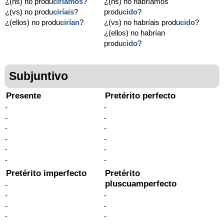
¿(ns) no produ
ciríamos
?
¿(ns) no habríamos
¿(vs) no produ
ciríais
?
produ
cido
?
¿(ellos) no produ
cirían
?
¿(vs) no habríais produ
cido
?
¿(ellos) no habrían
produ
cido
?
Subjuntivo
Presente
Pretérito perfecto
-
-
-
-
-
-
-
-
-
-
-
-
Pretérito imperfecto
Pretérito
pluscuamperfecto
-
-
-
-
-
-
-