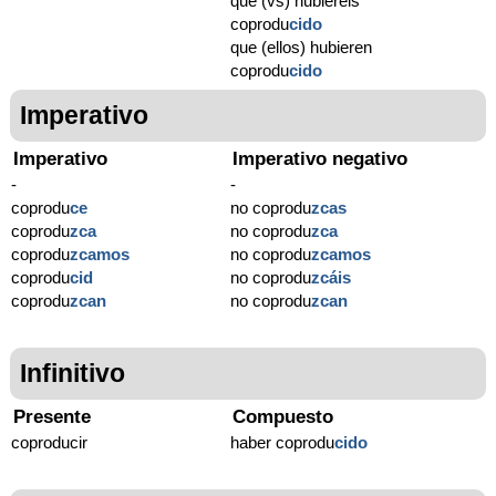
que (vs) hubiereis
coprodu
cido
que (ellos) hubieren
coprodu
cido
Imperativo
Imperativo
Imperativo negativo
-
-
coprodu
ce
no coprodu
zcas
coprodu
zca
no coprodu
zca
coprodu
zcamos
no coprodu
zcamos
coprodu
cid
no coprodu
zcáis
coprodu
zcan
no coprodu
zcan
Infinitivo
Presente
Compuesto
coproducir
haber coprodu
cido