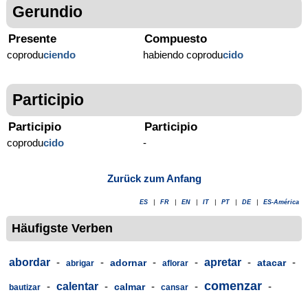
Gerundio
Presente
Compuesto
coprodu
ciendo
habiendo coprodu
cido
Participio
Participio
Participio
coprodu
cido
-
Zurück zum Anfang
ES
|
FR
|
EN
|
IT
|
PT
|
DE
|
ES-América
Häufigste Verben
abordar
-
-
-
-
apretar
-
-
adornar
atacar
abrigar
aflorar
comenzar
-
calentar
-
-
-
-
calmar
bautizar
cansar