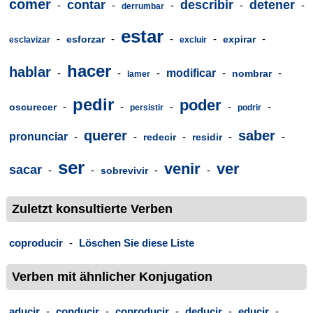
comer
contar
describir
detener
-
-
-
-
-
derrumbar
estar
-
-
-
-
-
esforzar
expirar
esclavizar
excluir
hacer
hablar
-
-
-
modificar
-
-
nombrar
lamer
pedir
poder
-
-
-
-
-
oscurecer
persistir
podrir
querer
saber
pronunciar
-
-
-
-
-
redecir
residir
ser
venir
ver
sacar
-
-
-
-
sobrevivir
Zuletzt konsultierte Verben
coproducir
-
Löschen Sie diese Liste
Verben mit ähnlicher Konjugation
aducir
-
conducir
-
coproducir
-
deducir
-
educir
-