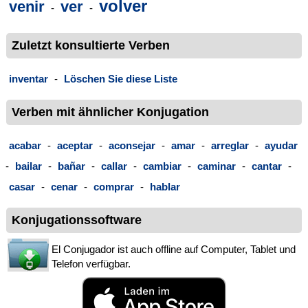
volver
venir
ver
-
-
Zuletzt konsultierte Verben
inventar
-
Löschen Sie diese Liste
Verben mit ähnlicher Konjugation
acabar
-
aceptar
-
aconsejar
-
amar
-
arreglar
-
ayudar
-
bailar
-
bañar
-
callar
-
cambiar
-
caminar
-
cantar
-
casar
-
cenar
-
comprar
-
hablar
Konjugationssoftware
El Conjugador ist auch offline auf Computer, Tablet und
Telefon verfügbar.