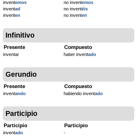
invent
emos
no invent
emos
invent
ad
no invent
éis
invent
en
no invent
en
Infinitivo
Presente
Compuesto
inventar
haber invent
ado
Gerundio
Presente
Compuesto
invent
ando
habiendo invent
ado
Participio
Participio
Participio
invent
ado
-