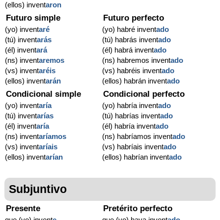
(ellos) invent
aron
Futuro simple
Futuro perfecto
(yo) invent
aré
(yo) habré invent
ado
(tú) invent
arás
(tú) habrás invent
ado
(él) invent
ará
(él) habrá invent
ado
(ns) invent
aremos
(ns) habremos invent
ado
(vs) invent
aréis
(vs) habréis invent
ado
(ellos) invent
arán
(ellos) habrán invent
ado
Condicional simple
Condicional perfecto
(yo) invent
aría
(yo) habría invent
ado
(tú) invent
arías
(tú) habrías invent
ado
(él) invent
aría
(él) habría invent
ado
(ns) invent
aríamos
(ns) habríamos invent
ado
(vs) invent
aríais
(vs) habríais invent
ado
(ellos) invent
arían
(ellos) habrían invent
ado
Subjuntivo
Presente
Pretérito perfecto
que (yo) invent
e
que (yo) haya invent
ado