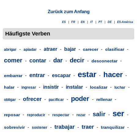
Zurück zum Anfang
ES
|
FR
|
EN
|
IT
|
PT
|
DE
|
ES-América
Häufigste Verben
-
-
atraer
-
bajar
-
-
-
carecer
clasificar
abrigar
apiadar
comer
dar
decir
contar
-
-
-
-
-
desconectar
estar
hacer
entrar
-
-
escapar
-
-
-
embarrar
-
-
insistir
-
instalar
-
-
-
halar
localizar
ingresar
luchar
poder
ofrecer
-
-
-
-
-
rellenar
obligar
pacificar
ser
salir
-
-
-
-
-
-
reposar
reproducir
respectar
rezar
trabajar
traer
-
-
-
-
-
sobrevivir
tranquilizar
sostener