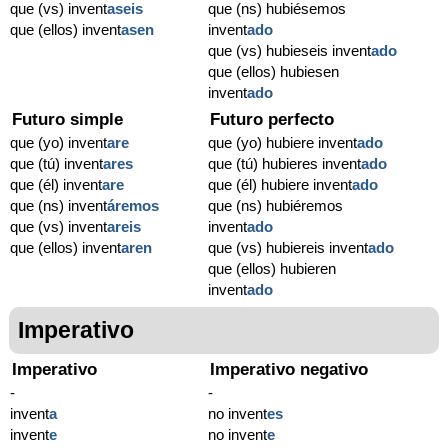
que (vs) invent
aseis
que (ns) hubiésemos
que (ellos) invent
asen
invent
ado
que (vs) hubieseis invent
ado
que (ellos) hubiesen
invent
ado
Futuro simple
Futuro perfecto
que (yo) invent
are
que (yo) hubiere invent
ado
que (tú) invent
ares
que (tú) hubieres invent
ado
que (él) invent
are
que (él) hubiere invent
ado
que (ns) invent
áremos
que (ns) hubiéremos
que (vs) invent
areis
invent
ado
que (ellos) invent
aren
que (vs) hubiereis invent
ado
que (ellos) hubieren
invent
ado
Imperativo
Imperativo
Imperativo negativo
-
-
invent
a
no invent
es
invent
e
no invent
e