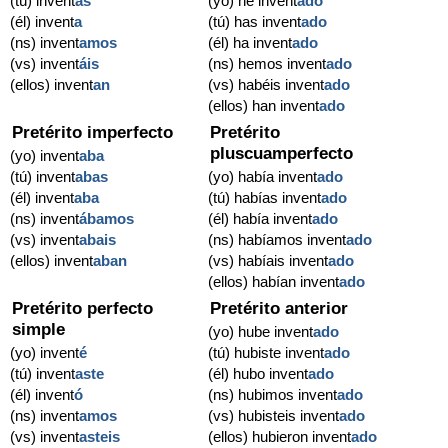
(tú) invent
as
(yo) he invent
ado
(él) invent
a
(tú) has invent
ado
(ns) invent
amos
(él) ha invent
ado
(vs) invent
áis
(ns) hemos invent
ado
(ellos) invent
an
(vs) habéis invent
ado
(ellos) han invent
ado
Pretérito imperfecto
Pretérito
pluscuamperfecto
(yo) invent
aba
(tú) invent
abas
(yo) había invent
ado
(él) invent
aba
(tú) habías invent
ado
(ns) invent
ábamos
(él) había invent
ado
(vs) invent
abais
(ns) habíamos invent
ado
(ellos) invent
aban
(vs) habíais invent
ado
(ellos) habían invent
ado
Pretérito perfecto
Pretérito anterior
simple
(yo) hube invent
ado
(yo) invent
é
(tú) hubiste invent
ado
(tú) invent
aste
(él) hubo invent
ado
(él) invent
ó
(ns) hubimos invent
ado
(ns) invent
amos
(vs) hubisteis invent
ado
(vs) invent
asteis
(ellos) hubieron invent
ado