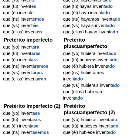
que (tú) invent
es
que (tú) hayas invent
ado
que (él) invent
e
que (él) haya invent
ado
que (ns) invent
emos
que (ns) hayamos invent
ado
que (vs) invent
éis
que (vs) hayáis invent
ado
que (ellos) invent
en
que (ellos) hayan invent
ado
Pretérito imperfecto
Pretérito
pluscuamperfecto
que (yo) invent
ara
que (tú) invent
aras
que (yo) hubiera invent
ado
que (él) invent
ara
que (tú) hubieras invent
ado
que (ns) invent
áramos
que (él) hubiera invent
ado
que (vs) invent
arais
que (ns) hubiéramos
que (ellos) invent
aran
invent
ado
que (vs) hubierais invent
ado
que (ellos) hubieran
invent
ado
Pretérito Imperfecto (2)
Pretérito
pluscuamperfecto (2)
que (yo) invent
ase
que (tú) invent
ases
que (yo) hubiese invent
ado
que (él) invent
ase
que (tú) hubieses invent
ado
que (ns) invent
ásemos
que (él) hubiese invent
ado