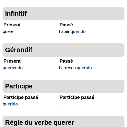
Infinitif
Présent
Passé
querer
haber q
uerido
Gérondif
Présent
Passé
q
ueriendo
habiendo q
uerido
Participe
Participe passé
Participe passé
q
uerido
-
Règle du verbe querer