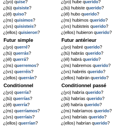
¿(yo) q
uise
?
¿(yo) hube q
uerido
?
¿(tú) q
uisiste
?
¿(tú) hubiste q
uerido
?
¿(él) q
uiso
?
¿(él) hubo q
uerido
?
¿(ns) q
uisimos
?
¿(ns) hubimos q
uerido
?
¿(vs) q
uisisteis
?
¿(vs) hubisteis q
uerido
?
¿(ellos) q
uisieron
?
¿(ellos) hubieron q
uerido
?
Futur simple
Futur antérieur
¿(yo) q
uerré
?
¿(yo) habré q
uerido
?
¿(tú) q
uerrás
?
¿(tú) habrás q
uerido
?
¿(él) q
uerrá
?
¿(él) habrá q
uerido
?
¿(ns) q
uerremos
?
¿(ns) habremos q
uerido
?
¿(vs) q
uerréis
?
¿(vs) habréis q
uerido
?
¿(ellos) q
uerrán
?
¿(ellos) habrán q
uerido
?
Conditionnel
Conditionnel passé
¿(yo) q
uerría
?
¿(yo) habría q
uerido
?
¿(tú) q
uerrías
?
¿(tú) habrías q
uerido
?
¿(él) q
uerría
?
¿(él) habría q
uerido
?
¿(ns) q
uerríamos
?
¿(ns) habríamos q
uerido
?
¿(vs) q
uerríais
?
¿(vs) habríais q
uerido
?
¿(ellos) q
uerrían
?
¿(ellos) habrían q
uerido
?