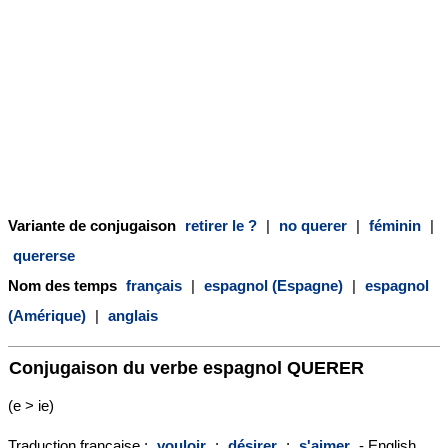
Variante de conjugaison
retirer le ?
|
no querer
|
féminin
|
quererse
Nom des temps
français
|
espagnol (Espagne)
|
espagnol
(Amérique)
|
anglais
Conjugaison du verbe espagnol
QUERER
(e > ie)
Traduction française :
vouloir
;
désirer
;
s'aimer
- English