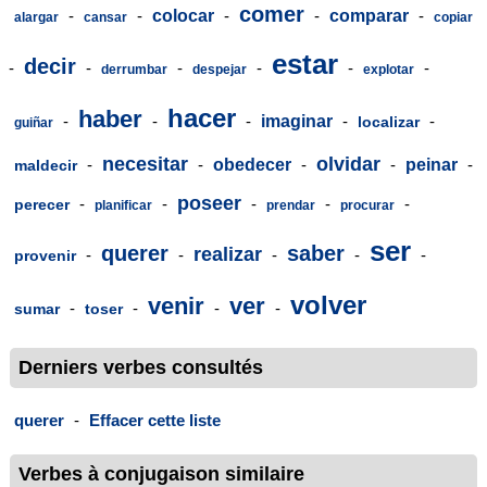
comer
-
-
colocar
-
-
comparar
-
alargar
cansar
copiar
estar
decir
-
-
-
-
-
-
derrumbar
despejar
explotar
hacer
haber
-
-
-
imaginar
-
-
localizar
guiñar
necesitar
olvidar
-
-
obedecer
-
-
peinar
-
maldecir
poseer
-
-
-
-
-
perecer
planificar
prendar
procurar
ser
querer
saber
realizar
-
-
-
-
-
provenir
volver
venir
ver
-
-
-
-
sumar
toser
Derniers verbes consultés
querer
-
Effacer cette liste
Verbes à conjugaison similaire