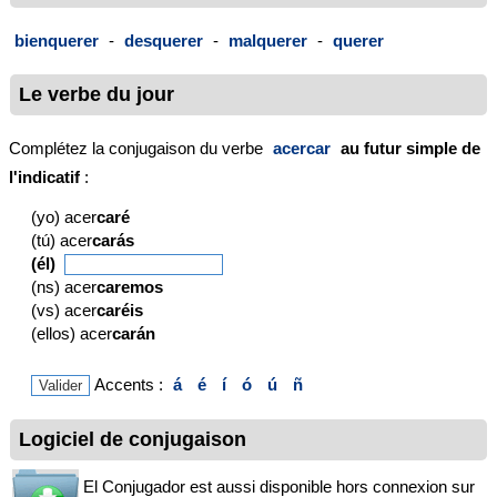
bienquerer
-
desquerer
-
malquerer
-
querer
Le verbe du jour
Complétez la conjugaison du verbe
acercar
au futur simple de
l'indicatif
:
(yo) acer
caré
(tú) acer
carás
(él)
(ns) acer
caremos
(vs) acer
caréis
(ellos) acer
carán
Accents :
á
é
í
ó
ú
ñ
Logiciel de conjugaison
El Conjugador est aussi disponible hors connexion sur