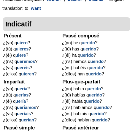
translation: to
want
Indicatif
Présent
Passé composé
¿(yo) q
uiero
?
¿(yo) he q
uerido
?
¿(tú) q
uieres
?
¿(tú) has q
uerido
?
¿(él) q
uiere
?
¿(él) ha q
uerido
?
¿(ns) q
ueremos
?
¿(ns) hemos q
uerido
?
¿(vs) q
ueréis
?
¿(vs) habéis q
uerido
?
¿(ellos) q
uieren
?
¿(ellos) han q
uerido
?
Imparfait
Plus-que-parfait
¿(yo) q
uería
?
¿(yo) había q
uerido
?
¿(tú) q
uerías
?
¿(tú) habías q
uerido
?
¿(él) q
uería
?
¿(él) había q
uerido
?
¿(ns) q
ueríamos
?
¿(ns) habíamos q
uerido
?
¿(vs) q
ueríais
?
¿(vs) habíais q
uerido
?
¿(ellos) q
uerían
?
¿(ellos) habían q
uerido
?
Passé simple
Passé antérieur