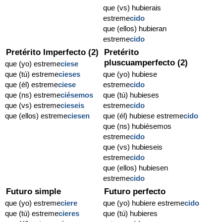
que (vs) hubierais
estreme
cido
que (ellos) hubieran
estreme
cido
Pretérito Imperfecto (2)
Pretérito
pluscuamperfecto (2)
que (yo) estreme
ciese
que (tú) estreme
cieses
que (yo) hubiese
que (él) estreme
ciese
estreme
cido
que (ns) estreme
ciésemos
que (tú) hubieses
que (vs) estreme
cieseis
estreme
cido
que (ellos) estreme
ciesen
que (él) hubiese estreme
cido
que (ns) hubiésemos
estreme
cido
que (vs) hubieseis
estreme
cido
que (ellos) hubiesen
estreme
cido
Futuro simple
Futuro perfecto
que (yo) estreme
ciere
que (yo) hubiere estreme
cido
que (tú) estreme
cieres
que (tú) hubieres