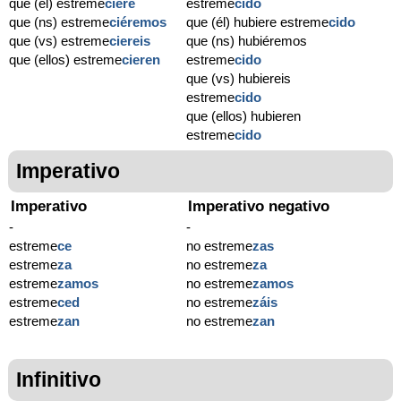
que (él) estreme
ciere
estreme
cido
que (ns) estreme
ciéremos
que (él) hubiere estreme
cido
que (vs) estreme
ciereis
que (ns) hubiéremos
que (ellos) estreme
cieren
estreme
cido
que (vs) hubiereis
estreme
cido
que (ellos) hubieren
estreme
cido
Imperativo
Imperativo
Imperativo negativo
-
-
estreme
ce
no estreme
zas
estreme
za
no estreme
za
estreme
zamos
no estreme
zamos
estreme
ced
no estreme
záis
estreme
zan
no estreme
zan
Infinitivo