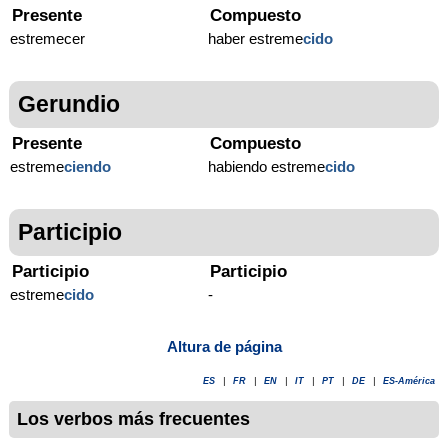
Presente
Compuesto
estremecer
haber estreme
cido
Gerundio
Presente
Compuesto
estreme
ciendo
habiendo estreme
cido
Participio
Participio
Participio
estreme
cido
-
Altura de página
ES
|
FR
|
EN
|
IT
|
PT
|
DE
|
ES-América
Los verbos más frecuentes