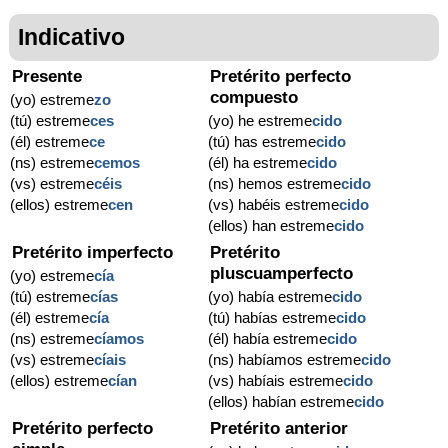
Indicativo
Presente
Pretérito perfecto
compuesto
(yo) estreme
zo
(tú) estreme
ces
(yo) he estreme
cido
(él) estreme
ce
(tú) has estreme
cido
(ns) estreme
cemos
(él) ha estreme
cido
(vs) estreme
céis
(ns) hemos estreme
cido
(ellos) estreme
cen
(vs) habéis estreme
cido
(ellos) han estreme
cido
Pretérito imperfecto
Pretérito
pluscuamperfecto
(yo) estreme
cía
(tú) estreme
cías
(yo) había estreme
cido
(él) estreme
cía
(tú) habías estreme
cido
(ns) estreme
cíamos
(él) había estreme
cido
(vs) estreme
cíais
(ns) habíamos estreme
cido
(ellos) estreme
cían
(vs) habíais estreme
cido
(ellos) habían estreme
cido
Pretérito perfecto
Pretérito anterior