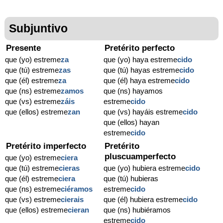
Subjuntivo
Presente
Pretérito perfecto
que (yo) estreme
za
que (yo) haya estreme
cido
que (tú) estreme
zas
que (tú) hayas estreme
cido
que (él) estreme
za
que (él) haya estreme
cido
que (ns) estreme
zamos
que (ns) hayamos
que (vs) estreme
záis
estreme
cido
que (ellos) estreme
zan
que (vs) hayáis estreme
cido
que (ellos) hayan
estreme
cido
Pretérito imperfecto
Pretérito
pluscuamperfecto
que (yo) estreme
ciera
que (tú) estreme
cieras
que (yo) hubiera estreme
cido
que (él) estreme
ciera
que (tú) hubieras
que (ns) estreme
ciéramos
estreme
cido
que (vs) estreme
cierais
que (él) hubiera estreme
cido
que (ellos) estreme
cieran
que (ns) hubiéramos
estreme
cido