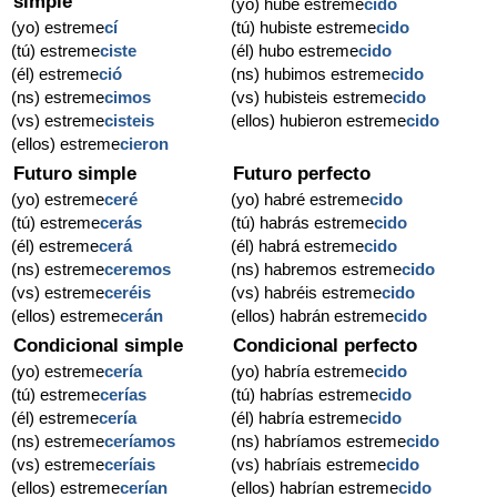
simple
(yo) hube estreme
cido
(yo) estreme
cí
(tú) hubiste estreme
cido
(tú) estreme
ciste
(él) hubo estreme
cido
(él) estreme
ció
(ns) hubimos estreme
cido
(ns) estreme
cimos
(vs) hubisteis estreme
cido
(vs) estreme
cisteis
(ellos) hubieron estreme
cido
(ellos) estreme
cieron
Futuro simple
Futuro perfecto
(yo) estreme
ceré
(yo) habré estreme
cido
(tú) estreme
cerás
(tú) habrás estreme
cido
(él) estreme
cerá
(él) habrá estreme
cido
(ns) estreme
ceremos
(ns) habremos estreme
cido
(vs) estreme
ceréis
(vs) habréis estreme
cido
(ellos) estreme
cerán
(ellos) habrán estreme
cido
Condicional simple
Condicional perfecto
(yo) estreme
cería
(yo) habría estreme
cido
(tú) estreme
cerías
(tú) habrías estreme
cido
(él) estreme
cería
(él) habría estreme
cido
(ns) estreme
ceríamos
(ns) habríamos estreme
cido
(vs) estreme
ceríais
(vs) habríais estreme
cido
(ellos) estreme
cerían
(ellos) habrían estreme
cido