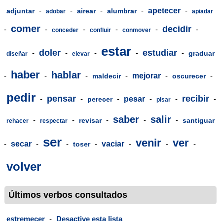
-
-
-
-
apetecer
-
adjuntar
airear
alumbrar
adobar
apiadar
comer
decidir
-
-
-
-
-
-
conceder
confluir
conmover
estar
doler
estudiar
-
-
-
-
-
graduar
diseñar
elevar
haber
hablar
-
-
-
-
mejorar
-
-
maldecir
oscurecer
pedir
pensar
recibir
-
-
-
pesar
-
-
-
perecer
pisar
saber
salir
-
-
-
-
-
revisar
santiguar
rehacer
respectar
ser
venir
ver
-
secar
-
-
-
vaciar
-
-
-
toser
volver
Últimos verbos consultados
estremecer
-
Desactive esta lista