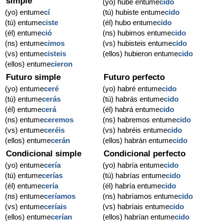
simple
(yo) hube entume
cido
(yo) entume
cí
(tú) hubiste entume
cido
(tú) entume
ciste
(él) hubo entume
cido
(él) entume
ció
(ns) hubimos entume
cido
(ns) entume
cimos
(vs) hubisteis entume
cido
(vs) entume
cisteis
(ellos) hubieron entume
cido
(ellos) entume
cieron
Futuro simple
Futuro perfecto
(yo) entume
ceré
(yo) habré entume
cido
(tú) entume
cerás
(tú) habrás entume
cido
(él) entume
cerá
(él) habrá entume
cido
(ns) entume
ceremos
(ns) habremos entume
cido
(vs) entume
ceréis
(vs) habréis entume
cido
(ellos) entume
cerán
(ellos) habrán entume
cido
Condicional simple
Condicional perfecto
(yo) entume
cería
(yo) habría entume
cido
(tú) entume
cerías
(tú) habrías entume
cido
(él) entume
cería
(él) habría entume
cido
(ns) entume
ceríamos
(ns) habríamos entume
cido
(vs) entume
ceríais
(vs) habríais entume
cido
(ellos) entume
cerían
(ellos) habrían entume
cido