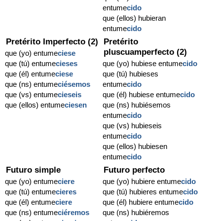
entume
cido
que (ellos) hubieran
entume
cido
Pretérito Imperfecto (2)
Pretérito
pluscuamperfecto (2)
que (yo) entume
ciese
que (tú) entume
cieses
que (yo) hubiese entume
cido
que (él) entume
ciese
que (tú) hubieses
que (ns) entume
ciésemos
entume
cido
que (vs) entume
cieseis
que (él) hubiese entume
cido
que (ellos) entume
ciesen
que (ns) hubiésemos
entume
cido
que (vs) hubieseis
entume
cido
que (ellos) hubiesen
entume
cido
Futuro simple
Futuro perfecto
que (yo) entume
ciere
que (yo) hubiere entume
cido
que (tú) entume
cieres
que (tú) hubieres entume
cido
que (él) entume
ciere
que (él) hubiere entume
cido
que (ns) entume
ciéremos
que (ns) hubiéremos