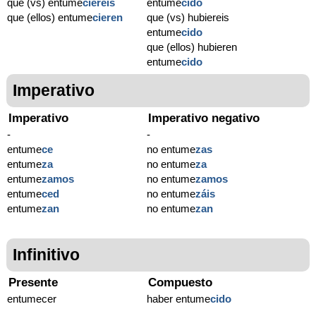
que (vs) entume
ciereis
entume
cido
que (ellos) entume
cieren
que (vs) hubiereis
entume
cido
que (ellos) hubieren
entume
cido
Imperativo
Imperativo
Imperativo negativo
-
-
entume
ce
no entume
zas
entume
za
no entume
za
entume
zamos
no entume
zamos
entume
ced
no entume
záis
entume
zan
no entume
zan
Infinitivo
Presente
Compuesto
entumecer
haber entume
cido