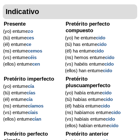
Indicativo
Presente
Pretérito perfecto
compuesto
(yo) entume
zo
(tú) entume
ces
(yo) he entume
cido
(él) entume
ce
(tú) has entume
cido
(ns) entume
cemos
(él) ha entume
cido
(vs) entume
céis
(ns) hemos entume
cido
(ellos) entume
cen
(vs) habéis entume
cido
(ellos) han entume
cido
Pretérito imperfecto
Pretérito
pluscuamperfecto
(yo) entume
cía
(tú) entume
cías
(yo) había entume
cido
(él) entume
cía
(tú) habías entume
cido
(ns) entume
cíamos
(él) había entume
cido
(vs) entume
cíais
(ns) habíamos entume
cido
(ellos) entume
cían
(vs) habíais entume
cido
(ellos) habían entume
cido
Pretérito perfecto
Pretérito anterior