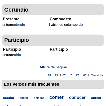
Gerundio
Presente
Compuesto
entume
ciendo
habiendo entume
cido
Participio
Participio
Participio
entume
cido
-
Altura de página
ES
|
FR
|
EN
|
IT
|
PT
|
DE
|
ES-América
Los verbos más frecuentes
comer
conocer
-
-
-
-
-
acodar
cursar
anotar
apiadar