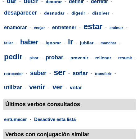
dar
decir
-
-
-
-
definir
-
derretir
-
decorar
desaparecer
-
-
-
-
desnudar
digerir
disolver
estar
enamorar
-
-
entretener
-
-
-
enojar
estimar
ir
haber
-
-
-
-
-
-
ignorar
jubilar
fallar
manchar
pedir
probar
-
-
-
-
-
-
provenir
rellenar
pisar
resumir
ser
saber
soñar
-
-
-
-
-
retroceder
transferir
venir
ver
utilizar
-
-
-
votar
Últimos verbos consultados
entumecer
-
Desactive esta lista
Verbos con conjugación similar