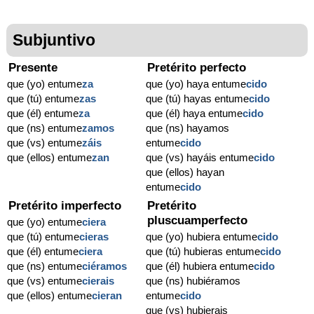
Subjuntivo
Presente
Pretérito perfecto
que (yo) entume
za
que (yo) haya entume
cido
que (tú) entume
zas
que (tú) hayas entume
cido
que (él) entume
za
que (él) haya entume
cido
que (ns) entume
zamos
que (ns) hayamos
que (vs) entume
záis
entume
cido
que (ellos) entume
zan
que (vs) hayáis entume
cido
que (ellos) hayan
entume
cido
Pretérito imperfecto
Pretérito
pluscuamperfecto
que (yo) entume
ciera
que (tú) entume
cieras
que (yo) hubiera entume
cido
que (él) entume
ciera
que (tú) hubieras entume
cido
que (ns) entume
ciéramos
que (él) hubiera entume
cido
que (vs) entume
cierais
que (ns) hubiéramos
que (ellos) entume
cieran
entume
cido
que (vs) hubierais