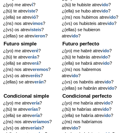
¿(yo) me atrev
í
?
¿(tú) te hubiste atrev
ido
?
¿(tú) te atrev
iste
?
¿(ella) se hubo atrev
ido
?
¿(ella) se atrev
ió
?
¿(ns) nos hubimos atrev
ido
?
¿(ns) nos atrev
imos
?
¿(vs) os hubisteis atrev
ido
?
¿(vs) os atrev
isteis
?
¿(ellas) se hubieron
¿(ellas) se atrev
ieron
?
atrev
ido
?
Futuro simple
Futuro perfecto
¿(yo) me atrev
eré
?
¿(yo) me habré atrev
ido
?
¿(tú) te atrev
erás
?
¿(tú) te habrás atrev
ido
?
¿(ella) se atrev
erá
?
¿(ella) se habrá atrev
ido
?
¿(ns) nos atrev
eremos
?
¿(ns) nos habremos
¿(vs) os atrev
eréis
?
atrev
ido
?
¿(ellas) se atrev
erán
?
¿(vs) os habréis atrev
ido
?
¿(ellas) se habrán atrev
ido
?
Condicional simple
Condicional perfecto
¿(yo) me atrev
ería
?
¿(yo) me habría atrev
ido
?
¿(tú) te atrev
erías
?
¿(tú) te habrías atrev
ido
?
¿(ella) se atrev
ería
?
¿(ella) se habría atrev
ido
?
¿(ns) nos atrev
eríamos
?
¿(ns) nos habríamos
¿(vs) os atrev
eríais
?
atrev
ido
?