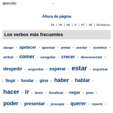
atrev
ido
-
Altura de página
ES
|
FR
|
EN
|
IT
|
PT
|
DE
|
ES-América
Los verbos más frecuentes
-
apetecer
-
-
-
-
-
apostar
armar
alargar
asentar
asombrar
comer
crecer
-
-
-
-
-
congelar
desconectar
atribuir
estar
despedir
esperar
-
-
-
-
engordar
expulsar
haber
hablar
-
fingir
-
fundar
-
girar
-
-
-
hacer
ir
-
-
-
-
negar
-
-
localizar
peer
lamer
poder
querer
presentar
-
-
-
-
-
proseguir
repartir