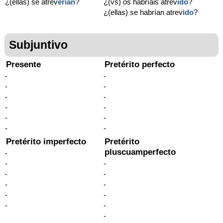
¿(ellas) se atrev
erían
?
¿(vs) os habríais atrev
ido
?
¿(ellas) se habrían atrev
ido
?
Subjuntivo
Presente
Pretérito perfecto
-
-
-
-
-
-
-
-
-
-
-
-
Pretérito imperfecto
Pretérito
pluscuamperfecto
-
-
-
-
-
-
-
-
-
-
-
-