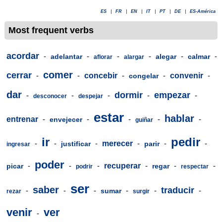
ES
|
FR
|
EN
|
IT
|
PT
|
DE
|
ES-América
Most frequent verbs
acordar
-
-
-
-
-
-
adelantar
alegar
calmar
aflorar
alargar
comer
cerrar
-
-
concebir
-
-
convenir
-
congelar
dar
dormir
empezar
-
-
-
-
-
desconocer
despejar
estar
hablar
entrenar
-
-
-
-
-
envejecer
guiñar
ir
pedir
-
-
-
merecer
-
-
-
justificar
parir
ingresar
poder
-
-
-
recuperar
-
-
-
picar
regar
podrir
respectar
ser
saber
traducir
-
-
-
-
-
-
sumar
rezar
surgir
venir
ver
-