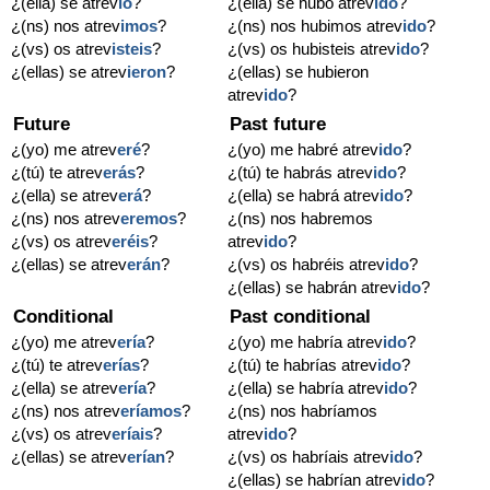
¿(ella) se atrev
ió
?
¿(ella) se hubo atrev
ido
?
¿(ns) nos atrev
imos
?
¿(ns) nos hubimos atrev
ido
?
¿(vs) os atrev
isteis
?
¿(vs) os hubisteis atrev
ido
?
¿(ellas) se atrev
ieron
?
¿(ellas) se hubieron
atrev
ido
?
Future
Past future
¿(yo) me atrev
eré
?
¿(yo) me habré atrev
ido
?
¿(tú) te atrev
erás
?
¿(tú) te habrás atrev
ido
?
¿(ella) se atrev
erá
?
¿(ella) se habrá atrev
ido
?
¿(ns) nos atrev
eremos
?
¿(ns) nos habremos
¿(vs) os atrev
eréis
?
atrev
ido
?
¿(ellas) se atrev
erán
?
¿(vs) os habréis atrev
ido
?
¿(ellas) se habrán atrev
ido
?
Conditional
Past conditional
¿(yo) me atrev
ería
?
¿(yo) me habría atrev
ido
?
¿(tú) te atrev
erías
?
¿(tú) te habrías atrev
ido
?
¿(ella) se atrev
ería
?
¿(ella) se habría atrev
ido
?
¿(ns) nos atrev
eríamos
?
¿(ns) nos habríamos
¿(vs) os atrev
eríais
?
atrev
ido
?
¿(ellas) se atrev
erían
?
¿(vs) os habríais atrev
ido
?
¿(ellas) se habrían atrev
ido
?