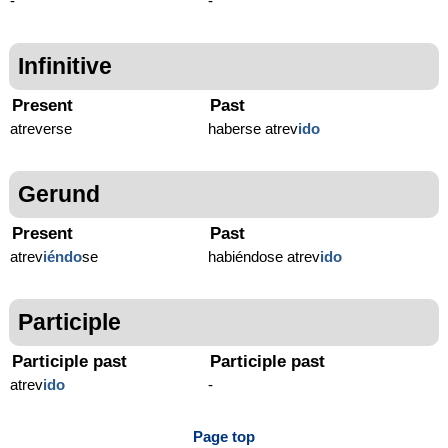
-
-
Infinitive
Present
Past
atreverse
haberse atrev
ido
Gerund
Present
Past
atrev
iéndo
se
habiéndose atrev
ido
Participle
Participle past
Participle past
atrev
ido
-
Page top