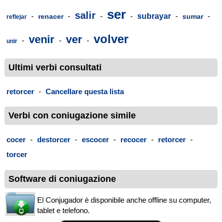
ser
salir
-
-
-
-
subrayar
-
-
renacer
sumar
reflejar
volver
venir
ver
-
-
-
unir
Ultimi verbi consultati
retorcer
-
Cancellare questa lista
Verbi con coniugazione simile
cocer
-
destorcer
-
escocer
-
recocer
-
retorcer
-
torcer
Software di coniugazione
El Conjugador è disponibile anche offline su computer,
tablet e telefono.