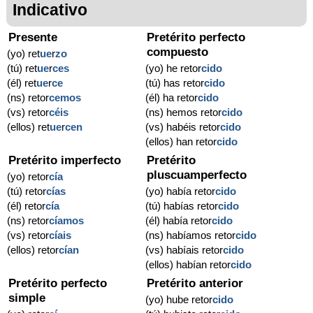
Indicativo
Presente
Pretérito perfecto
compuesto
(yo) ret
ue
r
zo
(tú) ret
ue
r
ces
(yo) he retor
cido
(él) ret
ue
r
ce
(tú) has retor
cido
(ns) retor
cemos
(él) ha retor
cido
(vs) retor
céis
(ns) hemos retor
cido
(ellos) ret
ue
r
cen
(vs) habéis retor
cido
(ellos) han retor
cido
Pretérito imperfecto
Pretérito
pluscuamperfecto
(yo) retor
cía
(tú) retor
cías
(yo) había retor
cido
(él) retor
cía
(tú) habías retor
cido
(ns) retor
cíamos
(él) había retor
cido
(vs) retor
cíais
(ns) habíamos retor
cido
(ellos) retor
cían
(vs) habíais retor
cido
(ellos) habían retor
cido
Pretérito perfecto
Pretérito anterior
simple
(yo) hube retor
cido