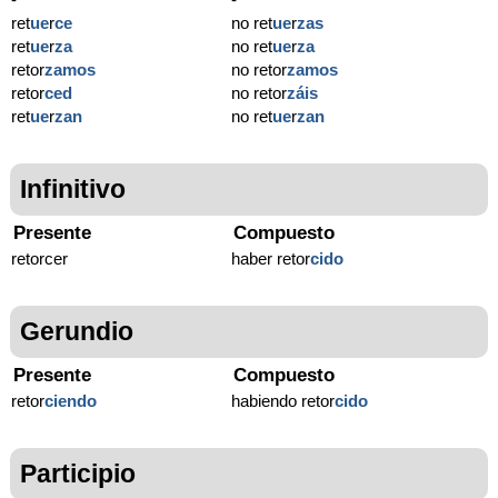
ret
ue
r
ce
no ret
ue
r
zas
ret
ue
r
za
no ret
ue
r
za
retor
zamos
no retor
zamos
retor
ced
no retor
záis
ret
ue
r
zan
no ret
ue
r
zan
Infinitivo
Presente
Compuesto
retorcer
haber retor
cido
Gerundio
Presente
Compuesto
retor
ciendo
habiendo retor
cido
Participio