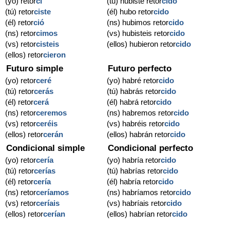
(yo) retor
cí
(tú) hubiste retor
cido
(tú) retor
ciste
(él) hubo retor
cido
(él) retor
ció
(ns) hubimos retor
cido
(ns) retor
cimos
(vs) hubisteis retor
cido
(vs) retor
cisteis
(ellos) hubieron retor
cido
(ellos) retor
cieron
Futuro simple
Futuro perfecto
(yo) retor
ceré
(yo) habré retor
cido
(tú) retor
cerás
(tú) habrás retor
cido
(él) retor
cerá
(él) habrá retor
cido
(ns) retor
ceremos
(ns) habremos retor
cido
(vs) retor
ceréis
(vs) habréis retor
cido
(ellos) retor
cerán
(ellos) habrán retor
cido
Condicional simple
Condicional perfecto
(yo) retor
cería
(yo) habría retor
cido
(tú) retor
cerías
(tú) habrías retor
cido
(él) retor
cería
(él) habría retor
cido
(ns) retor
ceríamos
(ns) habríamos retor
cido
(vs) retor
ceríais
(vs) habríais retor
cido
(ellos) retor
cerían
(ellos) habrían retor
cido