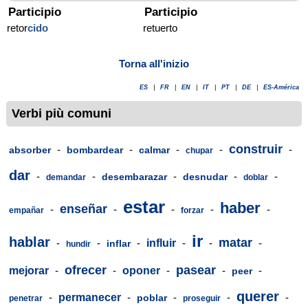
Participio
Participio
retor
cido
retuerto
Torna all'inizio
ES
|
FR
|
EN
|
IT
|
PT
|
DE
|
ES-América
Verbi più comuni
construir
-
-
-
-
-
absorber
bombardear
calmar
chupar
dar
-
-
-
-
-
desembarazar
desnudar
demandar
doblar
estar
haber
enseñar
-
-
-
-
-
empañar
forzar
ir
hablar
matar
-
-
-
influir
-
-
-
inflar
hundir
ofrecer
pasear
mejorar
-
-
oponer
-
-
-
peer
querer
-
permanecer
-
-
-
-
poblar
penetrar
proseguir