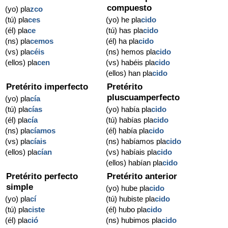
compuesto
(yo) pla
zco
(tú) pla
ces
(yo) he pla
cido
(él) pla
ce
(tú) has pla
cido
(ns) pla
cemos
(él) ha pla
cido
(vs) pla
céis
(ns) hemos pla
cido
(ellos) pla
cen
(vs) habéis pla
cido
(ellos) han pla
cido
Pretérito imperfecto
Pretérito
pluscuamperfecto
(yo) pla
cía
(tú) pla
cías
(yo) había pla
cido
(él) pla
cía
(tú) habías pla
cido
(ns) pla
cíamos
(él) había pla
cido
(vs) pla
cíais
(ns) habíamos pla
cido
(ellos) pla
cían
(vs) habíais pla
cido
(ellos) habían pla
cido
Pretérito perfecto
Pretérito anterior
simple
(yo) hube pla
cido
(yo) pla
cí
(tú) hubiste pla
cido
(tú) pla
ciste
(él) hubo pla
cido
(él) pla
ció
(ns) hubimos pla
cido