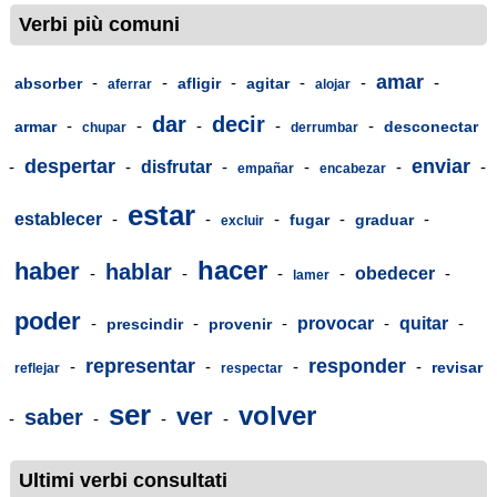
Verbi più comuni
amar
-
-
-
-
-
-
absorber
afligir
agitar
aferrar
alojar
dar
decir
-
-
-
-
-
armar
desconectar
chupar
derrumbar
despertar
enviar
-
-
disfrutar
-
-
-
-
empañar
encabezar
estar
establecer
-
-
-
-
-
fugar
graduar
excluir
hacer
haber
hablar
-
-
-
-
obedecer
-
lamer
poder
-
-
-
provocar
-
quitar
-
prescindir
provenir
representar
responder
-
-
-
-
revisar
reflejar
respectar
ser
volver
ver
saber
-
-
-
-
Ultimi verbi consultati