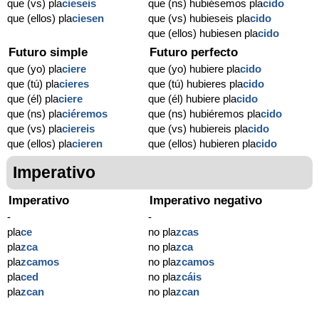
que (vs) pla
cieseis
que (ns) hubiésemos pla
cido
que (ellos) pla
ciesen
que (vs) hubieseis pla
cido
que (ellos) hubiesen pla
cido
Futuro simple
Futuro perfecto
que (yo) pla
ciere
que (yo) hubiere pla
cido
que (tú) pla
cieres
que (tú) hubieres pla
cido
que (él) pla
ciere
que (él) hubiere pla
cido
que (ns) pla
ciéremos
que (ns) hubiéremos pla
cido
que (vs) pla
ciereis
que (vs) hubiereis pla
cido
que (ellos) pla
cieren
que (ellos) hubieren pla
cido
Imperativo
Imperativo
Imperativo negativo
-
-
pla
ce
no pla
zcas
pla
zca
no pla
zca
pla
zcamos
no pla
zcamos
pla
ced
no pla
zcáis
pla
zcan
no pla
zcan