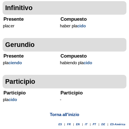
Infinitivo
Presente
Compuesto
placer
haber pla
cido
Gerundio
Presente
Compuesto
pla
ciendo
habiendo pla
cido
Participio
Participio
Participio
pla
cido
-
Torna all'inizio
ES
|
FR
|
EN
|
IT
|
PT
|
DE
|
ES-América