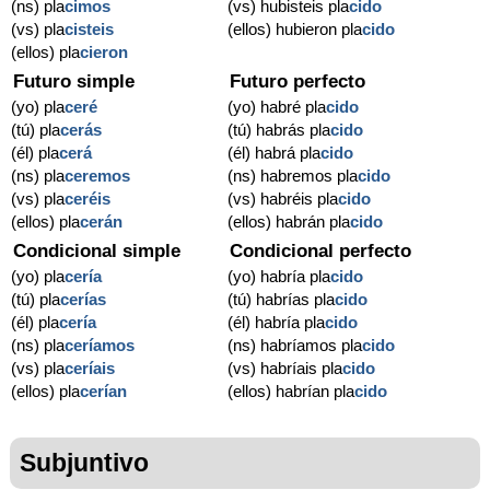
(ns) pla
cimos
(vs) hubisteis pla
cido
(vs) pla
cisteis
(ellos) hubieron pla
cido
(ellos) pla
cieron
Futuro simple
Futuro perfecto
(yo) pla
ceré
(yo) habré pla
cido
(tú) pla
cerás
(tú) habrás pla
cido
(él) pla
cerá
(él) habrá pla
cido
(ns) pla
ceremos
(ns) habremos pla
cido
(vs) pla
ceréis
(vs) habréis pla
cido
(ellos) pla
cerán
(ellos) habrán pla
cido
Condicional simple
Condicional perfecto
(yo) pla
cería
(yo) habría pla
cido
(tú) pla
cerías
(tú) habrías pla
cido
(él) pla
cería
(él) habría pla
cido
(ns) pla
ceríamos
(ns) habríamos pla
cido
(vs) pla
ceríais
(vs) habríais pla
cido
(ellos) pla
cerían
(ellos) habrían pla
cido
Subjuntivo