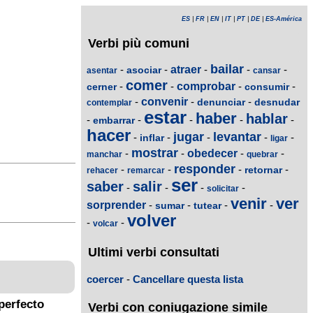
ES
|
FR
|
EN
|
IT
|
PT
|
DE
|
ES-América
Verbi più comuni
bailar
-
-
atraer
-
-
-
asociar
asentar
cansar
comer
-
-
comprobar
-
-
cerner
consumir
-
convenir
-
-
denunciar
desnudar
contemplar
estar
haber
hablar
-
-
-
-
-
embarrar
hacer
jugar
levantar
-
-
-
-
-
inflar
ligar
mostrar
-
-
obedecer
-
-
manchar
quebrar
responder
-
-
-
-
retornar
rehacer
remarcar
ser
saber
salir
-
-
-
-
solicitar
venir
ver
sorprender
-
-
-
-
sumar
tutear
volver
-
-
volcar
Ultimi verbi consultati
coercer
-
Cancellare questa lista
perfecto
Verbi con coniugazione simile