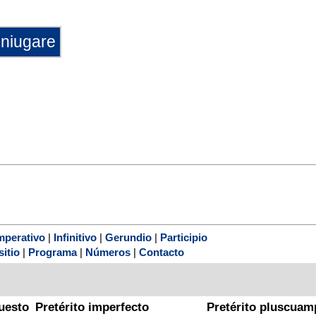
mperativo
|
Infinitivo
|
Gerundio
|
Participio
sitio
|
Programa
|
Números
|
Contacto
uesto
Pretérito imperfecto
Pretérito pluscuam