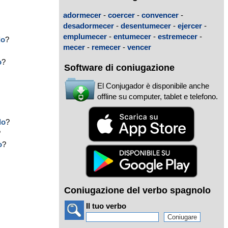
adormecer
-
coercer
-
convencer
-
desadormecer
-
desentumecer
-
ejercer
-
emplumecer
-
entumecer
-
estremecer
-
do
?
mecer
-
remecer
-
vencer
?
o
?
Software di coniugazione
El Conjugador è disponibile anche
offline su computer, tablet e telefono.
do
?
?
o
?
Coniugazione del verbo spagnolo
Il tuo verbo