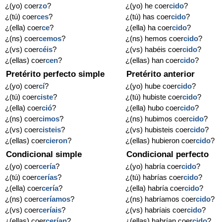
¿(yo) coer
zo
?
¿(yo) he coer
cido
?
¿(tú) coer
ces
?
¿(tú) has coer
cido
?
¿(ella) coer
ce
?
¿(ella) ha coer
cido
?
¿(ns) coer
cemos
?
¿(ns) hemos coer
cido
?
¿(vs) coer
céis
?
¿(vs) habéis coer
cido
?
¿(ellas) coer
cen
?
¿(ellas) han coer
cido
?
Pretérito perfecto simple
Pretérito anterior
¿(yo) coer
cí
?
¿(yo) hube coer
cido
?
¿(tú) coer
ciste
?
¿(tú) hubiste coer
cido
?
¿(ella) coer
ció
?
¿(ella) hubo coer
cido
?
¿(ns) coer
cimos
?
¿(ns) hubimos coer
cido
?
¿(vs) coer
cisteis
?
¿(vs) hubisteis coer
cido
?
¿(ellas) coer
cieron
?
¿(ellas) hubieron coer
cido
?
Condicional simple
Condicional perfecto
¿(yo) coer
cería
?
¿(yo) habría coer
cido
?
¿(tú) coer
cerías
?
¿(tú) habrías coer
cido
?
¿(ella) coer
cería
?
¿(ella) habría coer
cido
?
¿(ns) coer
ceríamos
?
¿(ns) habríamos coer
cido
?
¿(vs) coer
ceríais
?
¿(vs) habríais coer
cido
?
¿(ellas) coer
cerían
?
¿(ellas) habrían coer
cido
?