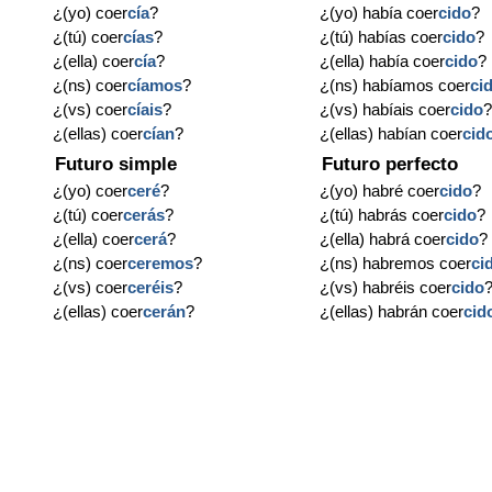
¿(yo) coer
cía
?
¿(yo) había coer
cido
?
¿(tú) coer
cías
?
¿(tú) habías coer
cido
?
¿(ella) coer
cía
?
¿(ella) había coer
cido
?
¿(ns) coer
cíamos
?
¿(ns) habíamos coer
ci
¿(vs) coer
cíais
?
¿(vs) habíais coer
cido
¿(ellas) coer
cían
?
¿(ellas) habían coer
cid
Futuro simple
Futuro perfecto
¿(yo) coer
ceré
?
¿(yo) habré coer
cido
?
¿(tú) coer
cerás
?
¿(tú) habrás coer
cido
?
¿(ella) coer
cerá
?
¿(ella) habrá coer
cido
?
¿(ns) coer
ceremos
?
¿(ns) habremos coer
ci
¿(vs) coer
ceréis
?
¿(vs) habréis coer
cido
¿(ellas) coer
cerán
?
¿(ellas) habrán coer
cid