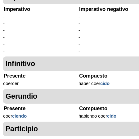
Imperativo
Imperativo negativo
-
-
-
-
-
-
-
-
-
-
-
-
Infinitivo
Presente
Compuesto
coercer
haber coer
cido
Gerundio
Presente
Compuesto
coer
ciendo
habiendo coer
cido
Participio