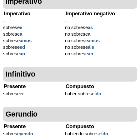
Imperativo
Imperativo
Imperativo negativo
-
-
sobrese
e
no sobrese
as
sobrese
a
no sobrese
a
sobrese
amos
no sobrese
amos
sobrese
ed
no sobrese
áis
sobrese
an
no sobrese
an
Infinitivo
Presente
Compuesto
sobreseer
haber sobrese
ído
Gerundio
Presente
Compuesto
sobrese
yendo
habiendo sobrese
ído