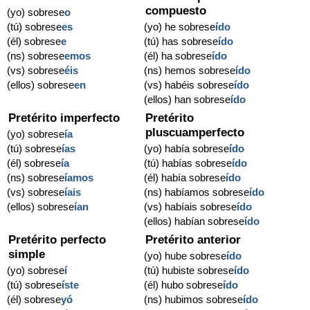
compuesto
(yo) sobrese
o
(tú) sobrese
es
(yo) he sobrese
ído
(él) sobrese
e
(tú) has sobrese
ído
(ns) sobrese
emos
(él) ha sobrese
ído
(vs) sobrese
éis
(ns) hemos sobrese
ído
(ellos) sobrese
en
(vs) habéis sobrese
ído
(ellos) han sobrese
ído
Pretérito imperfecto
Pretérito
pluscuamperfecto
(yo) sobrese
ía
(tú) sobrese
ías
(yo) había sobrese
ído
(él) sobrese
ía
(tú) habías sobrese
ído
(ns) sobrese
íamos
(él) había sobrese
ído
(vs) sobrese
íais
(ns) habíamos sobrese
ído
(ellos) sobrese
ían
(vs) habíais sobrese
ído
(ellos) habían sobrese
ído
Pretérito perfecto
Pretérito anterior
simple
(yo) hube sobrese
ído
(yo) sobrese
í
(tú) hubiste sobrese
ído
(tú) sobrese
íste
(él) hubo sobrese
ído
(él) sobrese
yó
(ns) hubimos sobrese
ído