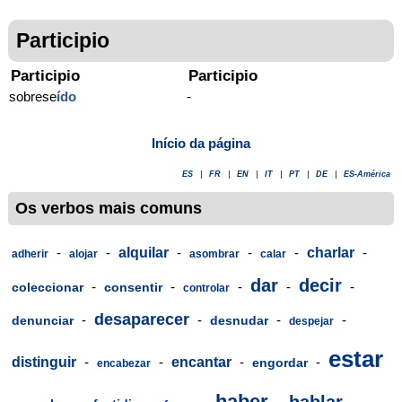
Participio
Participio
Participio
sobrese
ído
-
Início da página
ES
|
FR
|
EN
|
IT
|
PT
|
DE
|
ES-América
Os verbos mais comuns
-
-
alquilar
-
-
-
charlar
-
adherir
alojar
asombrar
calar
dar
decir
-
-
-
-
-
coleccionar
consentir
controlar
desaparecer
-
-
-
-
denunciar
desnudar
despejar
estar
distinguir
-
-
encantar
-
-
engordar
encabezar
haber