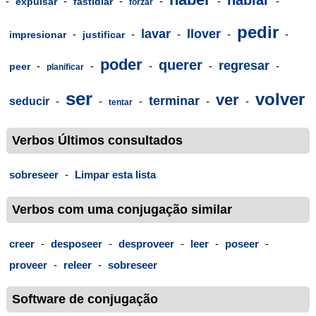
hablar
-
-
-
-
-
-
expulsar
fastidiar
forzar
pedir
lavar
llover
-
-
-
-
-
impresionar
justificar
poder
querer
regresar
-
-
-
-
-
peer
planificar
ser
volver
ver
terminar
seducir
-
-
-
-
-
tentar
Verbos Últimos consultados
sobreseer
-
Limpar esta lista
Verbos com uma conjugação similar
creer
-
desposeer
-
desproveer
-
leer
-
poseer
-
proveer
-
releer
-
sobreseer
Software de conjugação