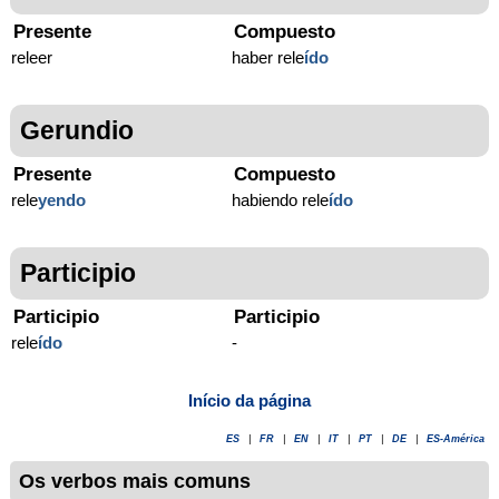
Presente
Compuesto
releer
haber rele
ído
Gerundio
Presente
Compuesto
rele
yendo
habiendo rele
ído
Participio
Participio
Participio
rele
ído
-
Início da página
ES
|
FR
|
EN
|
IT
|
PT
|
DE
|
ES-América
Os verbos mais comuns