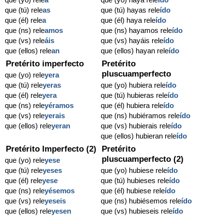
que (tú) rele
as
que (tú) hayas rele
ído
que (él) rele
a
que (él) haya rele
ído
que (ns) rele
amos
que (ns) hayamos rele
ído
que (vs) rele
áis
que (vs) hayáis rele
ído
que (ellos) rele
an
que (ellos) hayan rele
ído
Pretérito imperfecto
Pretérito
pluscuamperfecto
que (yo) rele
yera
que (tú) rele
yeras
que (yo) hubiera rele
ído
que (él) rele
yera
que (tú) hubieras rele
ído
que (ns) rele
yéramos
que (él) hubiera rele
ído
que (vs) rele
yerais
que (ns) hubiéramos rele
ído
que (ellos) rele
yeran
que (vs) hubierais rele
ído
que (ellos) hubieran rele
ído
Pretérito Imperfecto (2)
Pretérito
pluscuamperfecto (2)
que (yo) rele
yese
que (tú) rele
yeses
que (yo) hubiese rele
ído
que (él) rele
yese
que (tú) hubieses rele
ído
que (ns) rele
yésemos
que (él) hubiese rele
ído
que (vs) rele
yeseis
que (ns) hubiésemos rele
ído
que (ellos) rele
yesen
que (vs) hubieseis rele
ído