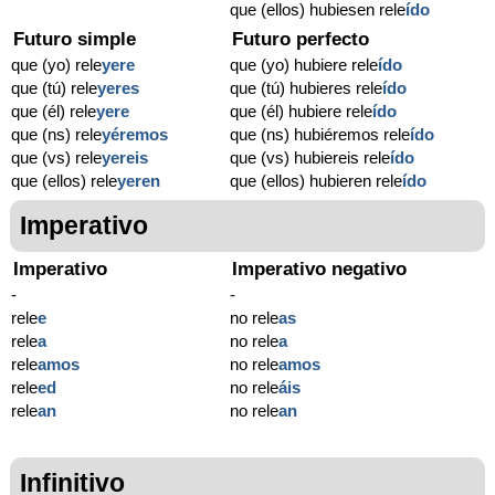
que (ellos) hubiesen rele
ído
Futuro simple
Futuro perfecto
que (yo) rele
yere
que (yo) hubiere rele
ído
que (tú) rele
yeres
que (tú) hubieres rele
ído
que (él) rele
yere
que (él) hubiere rele
ído
que (ns) rele
yéremos
que (ns) hubiéremos rele
ído
que (vs) rele
yereis
que (vs) hubiereis rele
ído
que (ellos) rele
yeren
que (ellos) hubieren rele
ído
Imperativo
Imperativo
Imperativo negativo
-
-
rele
e
no rele
as
rele
a
no rele
a
rele
amos
no rele
amos
rele
ed
no rele
áis
rele
an
no rele
an
Infinitivo