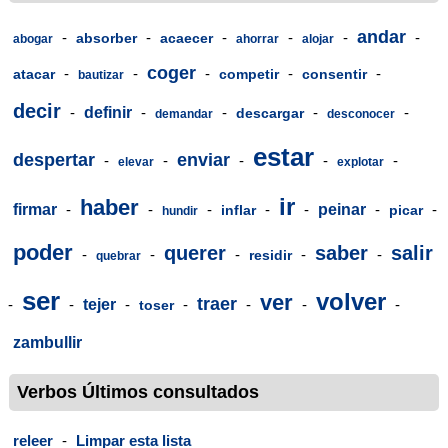
andar
-
-
-
-
-
-
absorber
acaecer
abogar
ahorrar
alojar
coger
-
-
-
-
-
atacar
competir
consentir
bautizar
decir
-
definir
-
-
-
-
descargar
demandar
desconocer
estar
despertar
enviar
-
-
-
-
-
elevar
explotar
ir
haber
firmar
-
-
-
-
-
peinar
-
-
inflar
picar
hundir
poder
querer
saber
salir
-
-
-
-
-
residir
quebrar
ser
volver
ver
traer
-
-
tejer
-
-
-
-
-
toser
zambullir
Verbos Últimos consultados
releer
-
Limpar esta lista