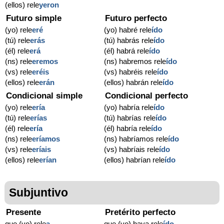
(ellos) rele
yeron
Futuro simple
Futuro perfecto
(yo) rele
eré
(yo) habré rele
ído
(tú) rele
erás
(tú) habrás rele
ído
(él) rele
erá
(él) habrá rele
ído
(ns) rele
eremos
(ns) habremos rele
ído
(vs) rele
eréis
(vs) habréis rele
ído
(ellos) rele
erán
(ellos) habrán rele
ído
Condicional simple
Condicional perfecto
(yo) rele
ería
(yo) habría rele
ído
(tú) rele
erías
(tú) habrías rele
ído
(él) rele
ería
(él) habría rele
ído
(ns) rele
eríamos
(ns) habríamos rele
ído
(vs) rele
eríais
(vs) habríais rele
ído
(ellos) rele
erían
(ellos) habrían rele
ído
Subjuntivo
Presente
Pretérito perfecto
que (yo) rele
a
que (yo) haya rele
ído