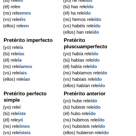
(tú) rele
es
(yo) he rele
ído
(él) rele
e
(tú) has rele
ído
(ns) rele
emos
(él) ha rele
ído
(vs) rele
éis
(ns) hemos rele
ído
(ellos) rele
en
(vs) habéis rele
ído
(ellos) han rele
ído
Pretérito imperfecto
Pretérito
pluscuamperfecto
(yo) rele
ía
(tú) rele
ías
(yo) había rele
ído
(él) rele
ía
(tú) habías rele
ído
(ns) rele
íamos
(él) había rele
ído
(vs) rele
íais
(ns) habíamos rele
ído
(ellos) rele
ían
(vs) habíais rele
ído
(ellos) habían rele
ído
Pretérito perfecto
Pretérito anterior
simple
(yo) hube rele
ído
(yo) rele
í
(tú) hubiste rele
ído
(tú) rele
íste
(él) hubo rele
ído
(él) rele
yó
(ns) hubimos rele
ído
(ns) rele
ímos
(vs) hubisteis rele
ído
(vs) rele
ísteis
(ellos) hubieron rele
ído