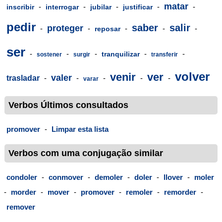
matar
-
-
-
-
-
inscribir
interrogar
jubilar
justificar
pedir
saber
salir
proteger
-
-
-
-
-
reposar
ser
-
-
-
-
-
tranquilizar
sostener
surgir
transferir
volver
venir
ver
valer
trasladar
-
-
-
-
-
varar
Verbos Últimos consultados
promover
-
Limpar esta lista
Verbos com uma conjugação similar
condoler
-
conmover
-
demoler
-
doler
-
llover
-
moler
-
morder
-
mover
-
promover
-
remoler
-
remorder
-
remover