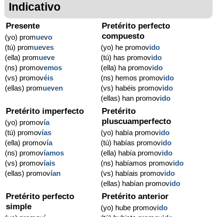
Indicativo
Presente
Pretérito perfecto
compuesto
(yo) prom
ue
v
o
(tú) prom
ue
v
es
(yo) he promov
ido
(ella) prom
ue
v
e
(tú) has promov
ido
(ns) promov
emos
(ella) ha promov
ido
(vs) promov
éis
(ns) hemos promov
ido
(ellas) prom
ue
v
en
(vs) habéis promov
ido
(ellas) han promov
ido
Pretérito imperfecto
Pretérito
pluscuamperfecto
(yo) promov
ía
(tú) promov
ías
(yo) había promov
ido
(ella) promov
ía
(tú) habías promov
ido
(ns) promov
íamos
(ella) había promov
ido
(vs) promov
íais
(ns) habíamos promov
ido
(ellas) promov
ían
(vs) habíais promov
ido
(ellas) habían promov
ido
Pretérito perfecto
Pretérito anterior
simple
(yo) hube promov
ido