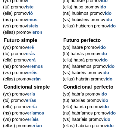
(yo) promov
í
(tú) hubiste promov
ido
(tú) promov
iste
(ella) hubo promov
ido
(ella) promov
ió
(ns) hubimos promov
ido
(ns) promov
imos
(vs) hubisteis promov
ido
(vs) promov
isteis
(ellas) hubieron promov
ido
(ellas) promov
ieron
Futuro simple
Futuro perfecto
(yo) promov
eré
(yo) habré promov
ido
(tú) promov
erás
(tú) habrás promov
ido
(ella) promov
erá
(ella) habrá promov
ido
(ns) promov
eremos
(ns) habremos promov
ido
(vs) promov
eréis
(vs) habréis promov
ido
(ellas) promov
erán
(ellas) habrán promov
ido
Condicional simple
Condicional perfecto
(yo) promov
ería
(yo) habría promov
ido
(tú) promov
erías
(tú) habrías promov
ido
(ella) promov
ería
(ella) habría promov
ido
(ns) promov
eríamos
(ns) habríamos promov
ido
(vs) promov
eríais
(vs) habríais promov
ido
(ellas) promov
erían
(ellas) habrían promov
ido