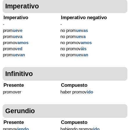
Imperativo
Imperativo
Imperativo negativo
-
-
prom
ue
v
e
no prom
ue
v
as
prom
ue
v
a
no prom
ue
v
a
promov
amos
no promov
amos
promov
ed
no promov
áis
prom
ue
v
an
no prom
ue
v
an
Infinitivo
Presente
Compuesto
promover
haber promov
ido
Gerundio
Presente
Compuesto
promov
iendo
habiendo promov
ido