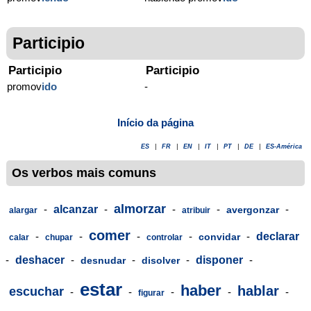
Participio
Participio
Participio
promov
ido
-
Início da página
ES
|
FR
|
EN
|
IT
|
PT
|
DE
|
ES-América
Os verbos mais comuns
almorzar
-
alcanzar
-
-
-
-
avergonzar
alargar
atribuir
comer
-
-
-
-
-
declarar
convidar
calar
chupar
controlar
-
deshacer
-
-
-
disponer
-
desnudar
disolver
estar
haber
hablar
escuchar
-
-
-
-
-
figurar