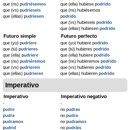
que (ns) p
udriésemos
que (ella) hubiese p
odrido
que (vs) p
udrieseis
que (ns) hubiésemos
que (ellas) p
udriesen
p
odrido
que (vs) hubieseis p
odrido
que (ellas) hubiesen p
odrido
Futuro simple
Futuro perfecto
que (yo) p
udriere
que (yo) hubiere p
odrido
que (tú) p
udrieres
que (tú) hubieres p
odrido
que (ella) p
udriere
que (ella) hubiere p
odrido
que (ns) p
udriéremos
que (ns) hubiéremos p
odrido
que (vs) p
udriereis
que (vs) hubiereis p
odrido
que (ellas) p
udrieren
que (ellas) hubieren p
odrido
Imperativo
Imperativo
Imperativo negativo
-
-
p
udre
no p
udras
p
udra
no p
udra
p
udramos
no p
udramos
p
udrid
no p
udráis