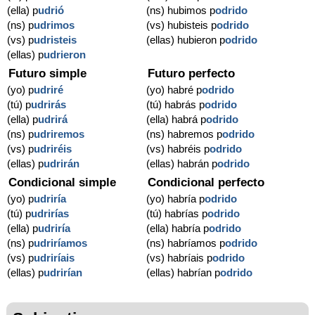
(ella) p
udrió
(ns) hubimos p
odrido
(ns) p
udrimos
(vs) hubisteis p
odrido
(vs) p
udristeis
(ellas) hubieron p
odrido
(ellas) p
udrieron
Futuro simple
Futuro perfecto
(yo) p
udriré
(yo) habré p
odrido
(tú) p
udrirás
(tú) habrás p
odrido
(ella) p
udrirá
(ella) habrá p
odrido
(ns) p
udriremos
(ns) habremos p
odrido
(vs) p
udriréis
(vs) habréis p
odrido
(ellas) p
udrirán
(ellas) habrán p
odrido
Condicional simple
Condicional perfecto
(yo) p
udriría
(yo) habría p
odrido
(tú) p
udrirías
(tú) habrías p
odrido
(ella) p
udriría
(ella) habría p
odrido
(ns) p
udriríamos
(ns) habríamos p
odrido
(vs) p
udriríais
(vs) habríais p
odrido
(ellas) p
udrirían
(ellas) habrían p
odrido