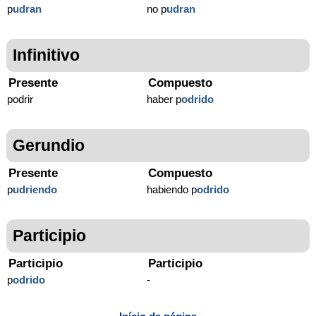
p
udran
no p
udran
Infinitivo
Presente
Compuesto
podrir
haber p
odrido
Gerundio
Presente
Compuesto
p
udriendo
habiendo p
odrido
Participio
Participio
Participio
p
odrido
-