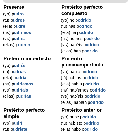
Presente
Pretérito perfecto
compuesto
(yo) p
udro
(tú) p
udres
(yo) he p
odrido
(ella) p
udre
(tú) has p
odrido
(ns) p
udrimos
(ella) ha p
odrido
(vs) p
udrís
(ns) hemos p
odrido
(ellas) p
udren
(vs) habéis p
odrido
(ellas) han p
odrido
Pretérito imperfecto
Pretérito
pluscuamperfecto
(yo) p
udría
(tú) p
udrías
(yo) había p
odrido
(ella) p
udría
(tú) habías p
odrido
(ns) p
udríamos
(ella) había p
odrido
(vs) p
udríais
(ns) habíamos p
odrido
(ellas) p
udrían
(vs) habíais p
odrido
(ellas) habían p
odrido
Pretérito perfecto
Pretérito anterior
simple
(yo) hube p
odrido
(yo) p
udrí
(tú) hubiste p
odrido
(tú) p
udriste
(ella) hubo p
odrido