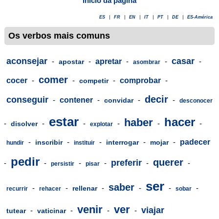
Início da página
ES
|
FR
|
EN
|
IT
|
PT
|
DE
|
ES-América
Os verbos mais comuns
aconsejar
casar
-
-
apretar
-
-
-
apostar
asombrar
comer
cocer
-
-
-
comprobar
-
competir
decir
conseguir
-
contener
-
-
-
convidar
desconocer
estar
hacer
haber
-
-
-
-
-
-
disolver
explotar
-
-
-
-
-
padecer
inscribir
interrogar
mojar
hundir
instituir
pedir
querer
preferir
-
-
-
-
-
-
persistir
pisar
ser
saber
-
-
-
-
-
-
rellenar
recurrir
rehacer
sobar
venir
ver
viajar
-
-
-
-
tutear
vaticinar