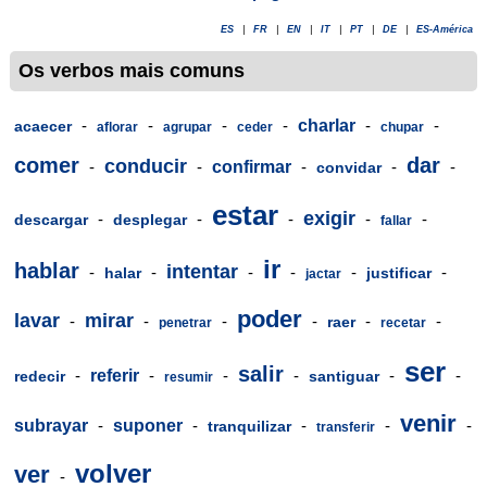
ES
|
FR
|
EN
|
IT
|
PT
|
DE
|
ES-América
Os verbos mais comuns
-
-
-
-
charlar
-
-
acaecer
aflorar
agrupar
ceder
chupar
comer
dar
conducir
-
-
confirmar
-
-
-
convidar
estar
exigir
-
-
-
-
-
descargar
desplegar
fallar
ir
hablar
intentar
-
-
-
-
-
-
halar
justificar
jactar
poder
lavar
mirar
-
-
-
-
-
-
raer
penetrar
recetar
ser
salir
-
referir
-
-
-
-
-
redecir
santiguar
resumir
venir
subrayar
-
suponer
-
-
-
-
tranquilizar
transferir
volver
ver
-