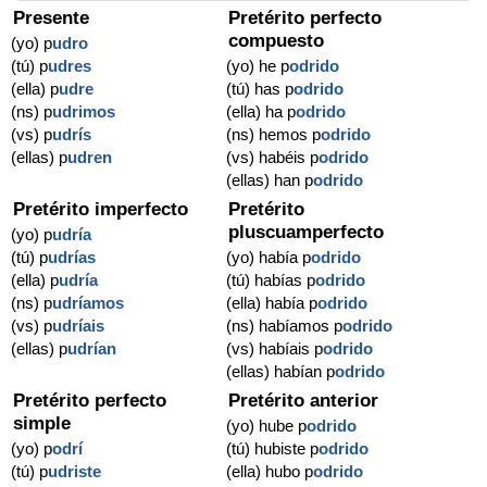
Presente
Pretérito perfecto
compuesto
(yo) p
udro
(tú) p
udres
(yo) he p
odrido
(ella) p
udre
(tú) has p
odrido
(ns) p
udrimos
(ella) ha p
odrido
(vs) p
udrís
(ns) hemos p
odrido
(ellas) p
udren
(vs) habéis p
odrido
(ellas) han p
odrido
Pretérito imperfecto
Pretérito
pluscuamperfecto
(yo) p
udría
(tú) p
udrías
(yo) había p
odrido
(ella) p
udría
(tú) habías p
odrido
(ns) p
udríamos
(ella) había p
odrido
(vs) p
udríais
(ns) habíamos p
odrido
(ellas) p
udrían
(vs) habíais p
odrido
(ellas) habían p
odrido
Pretérito perfecto
Pretérito anterior
simple
(yo) hube p
odrido
(yo) p
odrí
(tú) hubiste p
odrido
(tú) p
udriste
(ella) hubo p
odrido