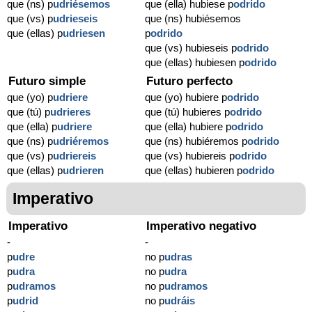
que (ns) p
udriésemos
que (ella) hubiese p
odrido
que (vs) p
udrieseis
que (ns) hubiésemos
que (ellas) p
udriesen
p
odrido
que (vs) hubieseis p
odrido
que (ellas) hubiesen p
odrido
Futuro simple
Futuro perfecto
que (yo) p
udriere
que (yo) hubiere p
odrido
que (tú) p
udrieres
que (tú) hubieres p
odrido
que (ella) p
udriere
que (ella) hubiere p
odrido
que (ns) p
udriéremos
que (ns) hubiéremos p
odrido
que (vs) p
udriereis
que (vs) hubiereis p
odrido
que (ellas) p
udrieren
que (ellas) hubieren p
odrido
Imperativo
Imperativo
Imperativo negativo
-
-
p
udre
no p
udras
p
udra
no p
udra
p
udramos
no p
udramos
p
udrid
no p
udráis