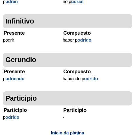
p
udran
no p
udran
Infinitivo
Presente
Compuesto
podrir
haber p
odrido
Gerundio
Presente
Compuesto
p
udriendo
habiendo p
odrido
Participio
Participio
Participio
p
odrido
-
Início da página