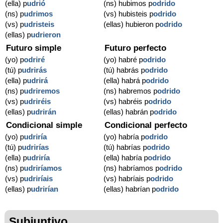
(ella) p
udrió
(ns) hubimos p
odrido
(ns) p
udrimos
(vs) hubisteis p
odrido
(vs) p
udristeis
(ellas) hubieron p
odrido
(ellas) p
udrieron
Futuro simple
Futuro perfecto
(yo) p
odriré
(yo) habré p
odrido
(tú) p
udrirás
(tú) habrás p
odrido
(ella) p
udrirá
(ella) habrá p
odrido
(ns) p
udriremos
(ns) habremos p
odrido
(vs) p
udriréis
(vs) habréis p
odrido
(ellas) p
udrirán
(ellas) habrán p
odrido
Condicional simple
Condicional perfecto
(yo) p
udriría
(yo) habría p
odrido
(tú) p
udrirías
(tú) habrías p
odrido
(ella) p
udriría
(ella) habría p
odrido
(ns) p
udriríamos
(ns) habríamos p
odrido
(vs) p
udriríais
(vs) habríais p
odrido
(ellas) p
udrirían
(ellas) habrían p
odrido
Subjuntivo