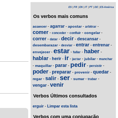
ES
|
FR
|
EN
|
IT
|
PT
|
DE
|
ES-América
Os verbos mais comuns
-
agarrar
-
-
-
acaecer
apostar
arbitrar
comer
-
-
-
-
congelar
conceder
confluir
decir
correr
-
-
-
descansar
-
datar
entrar
-
-
-
entrenar
-
desembarazar
desviar
estar
haber
-
-
-
-
envejecer
fallar
ir
hablar
-
herir
-
-
-
-
jubilar
jactar
manchar
pedir
parar
-
-
-
-
-
maquillar
persistir
poder
preparar
quedar
-
-
-
-
provenir
ser
salir
-
-
-
-
-
regar
sumar
trabar
venir
vengar
-
Verbos Últimos consultados
erguir
-
Limpar esta lista
Verbos com uma conjugação