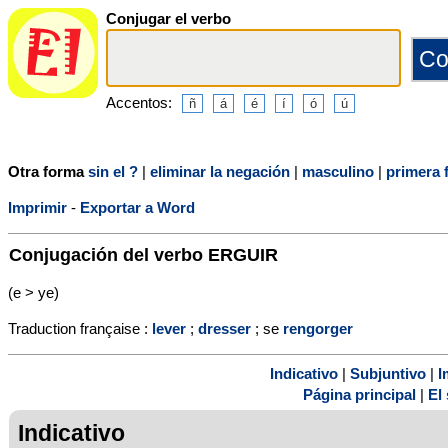
Conjugar el verbo
Accentos:
Otra forma
sin el ?
|
eliminar la negación
|
masculino
|
primera 
Imprimir
-
Exportar a Word
Conjugación del verbo
ERGUIR
(e > ye)
Traduction française :
lever
;
dresser
; se
rengorger
Indicativo
|
Subjuntivo
|
I
Página principal
|
El 
Indicativo