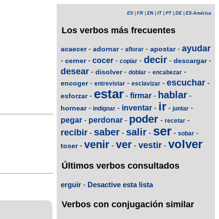
ES
|
FR
|
EN
|
IT
|
PT
|
DE
|
ES-América
Los verbos más frecuentes
ayudar
-
-
-
-
acaecer
adornar
apostar
aflorar
decir
-
-
cocer
-
-
-
-
cerner
descargar
copiar
desear
-
-
-
-
disolver
doblar
encabezar
escuchar
-
-
-
-
encoger
entrevistar
esclavizar
estar
hablar
-
-
firmar
-
-
esforzar
ir
-
-
inventar
-
-
-
hornear
indignar
juntar
poder
pegar
-
perdonar
-
-
-
recetar
ser
saber
salir
recibir
-
-
-
-
-
sobar
volver
venir
ver
vestir
-
-
-
-
toser
Últimos verbos consultados
erguir
-
Desactive esta lista
Verbos con conjugación similar