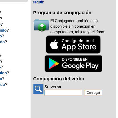
erguir
Programa de conjugación
?
o
?
El Conjugador también está
o
?
disponible sin conexión en
uido
?
computadora, tableta y teléfono.
o
?
ido
?
?
o
?
o
?
uido
?
Conjugación del verbo
do
?
ido
?
Su verbo