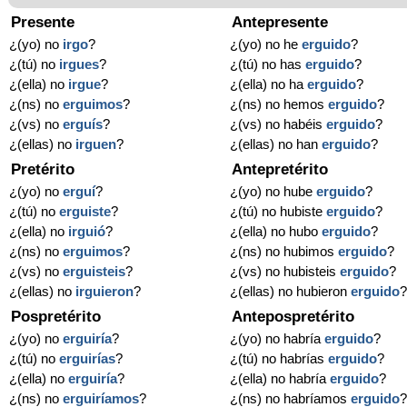
Presente
Antepresente
¿(yo) no
irgo
?
¿(yo) no he
erguido
?
¿(tú) no
irgues
?
¿(tú) no has
erguido
?
¿(ella) no
irgue
?
¿(ella) no ha
erguido
?
¿(ns) no
erguimos
?
¿(ns) no hemos
erguido
?
¿(vs) no
erguís
?
¿(vs) no habéis
erguido
?
¿(ellas) no
irguen
?
¿(ellas) no han
erguido
?
Pretérito
Antepretérito
¿(yo) no
erguí
?
¿(yo) no hube
erguido
?
¿(tú) no
erguiste
?
¿(tú) no hubiste
erguido
?
¿(ella) no
irguió
?
¿(ella) no hubo
erguido
?
¿(ns) no
erguimos
?
¿(ns) no hubimos
erguido
?
¿(vs) no
erguisteis
?
¿(vs) no hubisteis
erguido
?
¿(ellas) no
irguieron
?
¿(ellas) no hubieron
erguido
Pospretérito
Antepospretérito
¿(yo) no
erguiría
?
¿(yo) no habría
erguido
?
¿(tú) no
erguirías
?
¿(tú) no habrías
erguido
?
¿(ella) no
erguiría
?
¿(ella) no habría
erguido
?
¿(ns) no
erguiríamos
?
¿(ns) no habríamos
erguido