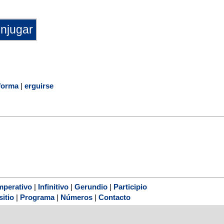
forma
|
erguirse
mperativo
|
Infinitivo
|
Gerundio
|
Participio
sitio
|
Programa
|
Números
|
Contacto