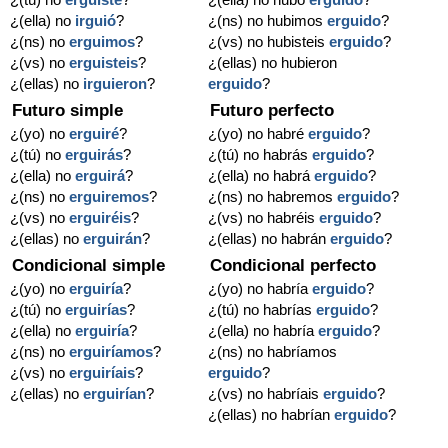
¿(ella) no
irguió
?
¿(ns) no hubimos
erguido
?
¿(ns) no
erguimos
?
¿(vs) no hubisteis
erguido
?
¿(vs) no
erguisteis
?
¿(ellas) no hubieron
¿(ellas) no
irguieron
?
erguido
?
Futuro simple
Futuro perfecto
¿(yo) no
erguiré
?
¿(yo) no habré
erguido
?
¿(tú) no
erguirás
?
¿(tú) no habrás
erguido
?
¿(ella) no
erguirá
?
¿(ella) no habrá
erguido
?
¿(ns) no
erguiremos
?
¿(ns) no habremos
erguido
?
¿(vs) no
erguiréis
?
¿(vs) no habréis
erguido
?
¿(ellas) no
erguirán
?
¿(ellas) no habrán
erguido
?
Condicional simple
Condicional perfecto
¿(yo) no
erguiría
?
¿(yo) no habría
erguido
?
¿(tú) no
erguirías
?
¿(tú) no habrías
erguido
?
¿(ella) no
erguiría
?
¿(ella) no habría
erguido
?
¿(ns) no
erguiríamos
?
¿(ns) no habríamos
¿(vs) no
erguiríais
?
erguido
?
¿(ellas) no
erguirían
?
¿(vs) no habríais
erguido
?
¿(ellas) no habrían
erguido
?