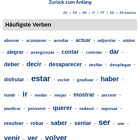
Zurück zum Anfang
ES
|
FR
|
EN
|
IT
|
PT
|
DE
|
ES-América
Häufigste Verben
-
-
-
actuar
-
-
abonar
acodar
adjuntar
acampanar
adobar
dar
contar
-
alegrar
-
-
-
-
-
avergonzar
controlar
decir
deber
desaparecer
-
-
-
-
-
desplegar
desfilar
estar
haber
disfrutar
-
-
-
-
-
graduar
excluir
ir
mostrar
-
-
-
-
-
-
mojar
hundir
mediar
persistir
querer
-
-
-
-
-
provenir
redecir
reposar
planificar
ser
saber
sentar
resolver
-
robar
-
-
-
-
-
unir
volver
venir
ver
-
-