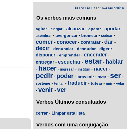
ES
|
FR
|
EN
|
IT
|
PT
|
DE
|
ES-América
Os verbos mais comuns
-
-
alcanzar
-
-
aportar
-
agitar
aparar
alargar
-
-
-
-
avergonzar
bromear
asombrar
codear
comer
dar
conocer
-
-
contratar
-
-
decir
-
-
-
-
denunciar
desnudar
digerir
encender
disponer
-
-
-
emprender
estar
hablar
escuchar
entregar
-
-
-
hacer
nacer
-
-
-
-
-
ingresar
instituir
ser
pedir
poder
-
-
-
-
-
provenir
rezar
traducir
-
-
-
-
-
tutear
sostener
tentar
unir
velar
venir
ver
-
-
Verbos Últimos consultados
cerrar
-
Limpar esta lista
Verbos com uma conjugação