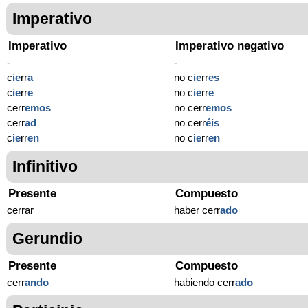
Imperativo
Imperativo
Imperativo negativo
-
-
c
ie
rr
a
no c
ie
rr
es
c
ie
rr
e
no c
ie
rr
e
cerr
emos
no cerr
emos
cerr
ad
no cerr
éis
c
ie
rr
en
no c
ie
rr
en
Infinitivo
Presente
Compuesto
cerrar
haber cerr
ado
Gerundio
Presente
Compuesto
cerr
ando
habiendo cerr
ado