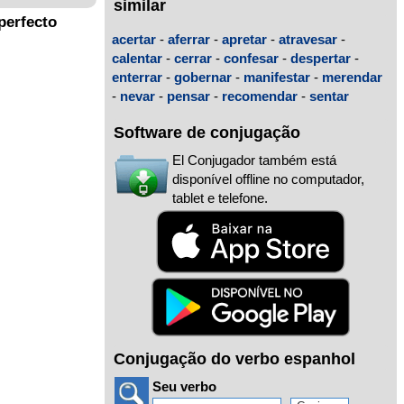
similar
perfecto
acertar
-
aferrar
-
apretar
-
atravesar
-
calentar
-
cerrar
-
confesar
-
despertar
-
enterrar
-
gobernar
-
manifestar
-
merendar
-
nevar
-
pensar
-
recomendar
-
sentar
Software de conjugação
El Conjugador também está
disponível offline no computador,
tablet e telefone.
Conjugação do verbo espanhol
Seu verbo