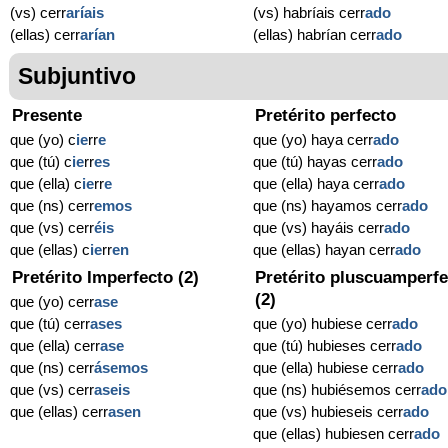
(vs) cerr
aríais
(vs) habríais cerr
ado
(ellas) cerr
arían
(ellas) habrían cerr
ado
Subjuntivo
Presente
Pretérito perfecto
que (yo) c
ie
rr
e
que (yo) haya cerr
ado
que (tú) c
ie
rr
es
que (tú) hayas cerr
ado
que (ella) c
ie
rr
e
que (ella) haya cerr
ado
que (ns) cerr
emos
que (ns) hayamos cerr
ado
que (vs) cerr
éis
que (vs) hayáis cerr
ado
que (ellas) c
ie
rr
en
que (ellas) hayan cerr
ado
Pretérito Imperfecto (2)
Pretérito pluscuamperfe
(2)
que (yo) cerr
ase
que (tú) cerr
ases
que (yo) hubiese cerr
ado
que (ella) cerr
ase
que (tú) hubieses cerr
ado
que (ns) cerr
ásemos
que (ella) hubiese cerr
ado
que (vs) cerr
aseis
que (ns) hubiésemos cerr
ado
que (ellas) cerr
asen
que (vs) hubieseis cerr
ado
que (ellas) hubiesen cerr
ado