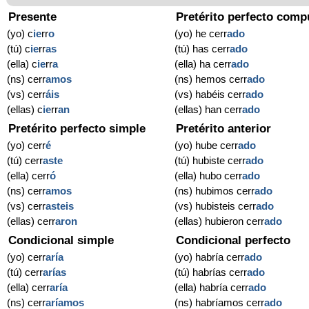
Presente
Pretérito perfecto comp
(yo) c
ie
rr
o
(yo) he cerr
ado
(tú) c
ie
rr
as
(tú) has cerr
ado
(ella) c
ie
rr
a
(ella) ha cerr
ado
(ns) cerr
amos
(ns) hemos cerr
ado
(vs) cerr
áis
(vs) habéis cerr
ado
(ellas) c
ie
rr
an
(ellas) han cerr
ado
Pretérito perfecto simple
Pretérito anterior
(yo) cerr
é
(yo) hube cerr
ado
(tú) cerr
aste
(tú) hubiste cerr
ado
(ella) cerr
ó
(ella) hubo cerr
ado
(ns) cerr
amos
(ns) hubimos cerr
ado
(vs) cerr
asteis
(vs) hubisteis cerr
ado
(ellas) cerr
aron
(ellas) hubieron cerr
ado
Condicional simple
Condicional perfecto
(yo) cerr
aría
(yo) habría cerr
ado
(tú) cerr
arías
(tú) habrías cerr
ado
(ella) cerr
aría
(ella) habría cerr
ado
(ns) cerr
aríamos
(ns) habríamos cerr
ado