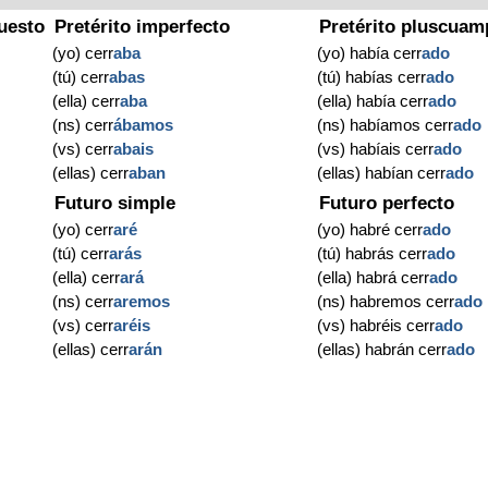
uesto
Pretérito imperfecto
Pretérito pluscuam
(yo) cerr
aba
(yo) había cerr
ado
(tú) cerr
abas
(tú) habías cerr
ado
(ella) cerr
aba
(ella) había cerr
ado
(ns) cerr
ábamos
(ns) habíamos cerr
ado
(vs) cerr
abais
(vs) habíais cerr
ado
(ellas) cerr
aban
(ellas) habían cerr
ado
Futuro simple
Futuro perfecto
(yo) cerr
aré
(yo) habré cerr
ado
(tú) cerr
arás
(tú) habrás cerr
ado
(ella) cerr
ará
(ella) habrá cerr
ado
(ns) cerr
aremos
(ns) habremos cerr
ado
(vs) cerr
aréis
(vs) habréis cerr
ado
(ellas) cerr
arán
(ellas) habrán cerr
ado