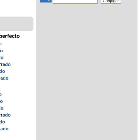
perfecto
o
do
do
rr
ado
do
r
ado
o
do
do
rr
ado
do
r
ado