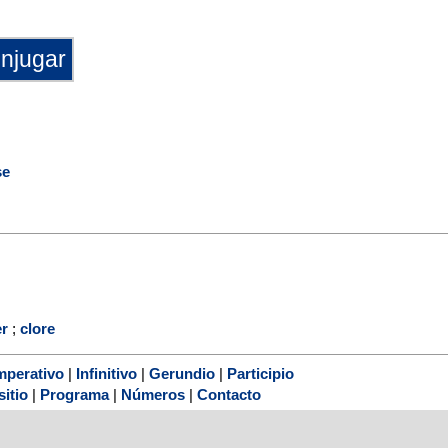
se
er
;
clore
mperativo
|
Infinitivo
|
Gerundio
|
Participio
sitio
|
Programa
|
Números
|
Contacto