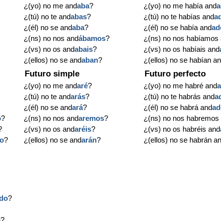
¿(yo) no me and
aba
?
¿(yo) no me había and
a
¿(tú) no te and
abas
?
¿(tú) no te habías and
a
¿(él) no se and
aba
?
¿(él) no se había and
ad
¿(ns) no nos and
ábamos
?
¿(ns) no nos habíamos
¿(vs) no os and
abais
?
¿(vs) no os habíais and
¿(ellos) no se and
aban
?
¿(ellos) no se habían a
Futuro simple
Futuro perfecto
¿(yo) no me and
aré
?
¿(yo) no me habré and
¿(tú) no te and
arás
?
¿(tú) no te habrás and
a
¿(él) no se and
ará
?
¿(él) no se habrá and
ad
o
?
¿(ns) no nos and
aremos
?
¿(ns) no nos habremos
?
¿(vs) no os and
aréis
?
¿(vs) no os habréis and
o
?
¿(ellos) no se and
arán
?
¿(ellos) no se habrán a
do
?
o
?