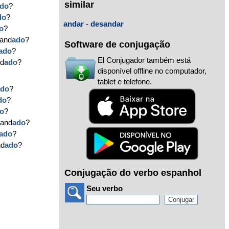
similar
do
?
do
?
andar
-
desandar
o
?
 and
ado
?
Software de conjugação
ado
?
El Conjugador também está
nd
ado
?
disponível offline no computador,
tablet e telefone.
ado
?
do
?
o
?
 and
ado
?
ado
?
nd
ado
?
Conjugação do verbo espanhol
Seu verbo