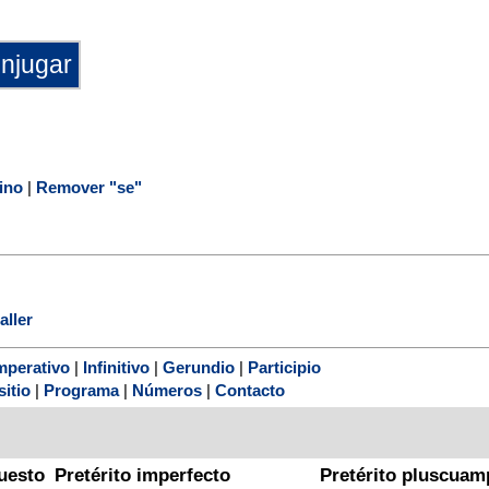
ino
|
Remover "se"
aller
mperativo
|
Infinitivo
|
Gerundio
|
Participio
sitio
|
Programa
|
Números
|
Contacto
uesto
Pretérito imperfecto
Pretérito pluscuam