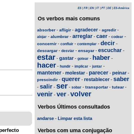
ES
|
FR
|
EN
|
IT
|
PT
|
DE
|
ES-América
Os verbos mais comuns
-
-
agradecer
-
-
absorber
afligir
agredir
arreglar
caer
-
-
-
-
-
alumbrar
alojar
codear
decir
-
-
-
-
concernir
confluir
contemplar
escuchar
-
-
-
-
descargar
ensayar
desviar
estar
haber
-
gastar
-
-
-
gotear
hacer
-
-
-
-
hundir
implicar
juntar
mantener
parecer
-
molestar
-
-
peinar
-
querer
saber
-
-
restablecer
-
prescindir
ser
salir
-
-
-
-
-
-
transportar
tutear
sobar
volver
venir
ver
-
-
Verbos Últimos consultados
andarse
-
Limpar esta lista
Verbos com uma conjugação
perfecto