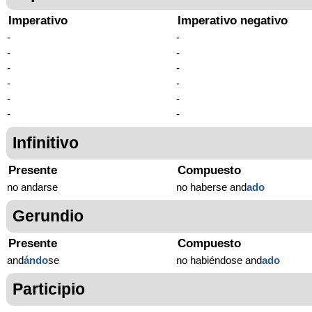
Imperativo
Imperativo negativo
-
-
-
-
-
-
-
-
-
-
-
-
Infinitivo
Presente
Compuesto
no andarse
no haberse and
ado
Gerundio
Presente
Compuesto
and
ándo
se
no habiéndose and
ado
Participio