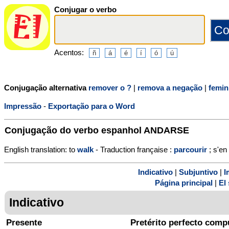
Conjugar o verbo
Acentos:
Conjugação alternativa
remover o ?
|
remova a negação
|
femin
Impressão
-
Exportação para o Word
Conjugação do verbo espanhol
ANDARSE
English translation: to
walk
- Traduction française :
parcourir
; s'en
Indicativo
|
Subjuntivo
|
I
Página principal
|
El 
Indicativo
Presente
Pretérito perfecto comp