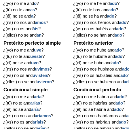
¿(yo) no me and
o
?
¿(yo) no me he and
ado
?
¿(tú) no te and
as
?
¿(tú) no te has and
ado
?
¿(él) no se and
a
?
¿(él) no se ha and
ado
?
¿(ns) no nos and
amos
?
¿(ns) no nos hemos and
ado
?
¿(vs) no os and
áis
?
¿(vs) no os habéis and
ado
?
¿(ellos) no se and
an
?
¿(ellos) no se han and
ado
?
Pretérito perfecto simple
Pretérito anterior
¿(yo) no me and
uve
?
¿(yo) no me hube and
ado
?
¿(tú) no te and
uviste
?
¿(tú) no te hubiste and
ado
?
¿(él) no se and
uvo
?
¿(él) no se hubo and
ado
?
¿(ns) no nos and
uvimos
?
¿(ns) no nos hubimos and
ad
¿(vs) no os and
uvisteis
?
¿(vs) no os hubisteis and
ado
¿(ellos) no se and
uvieron
?
¿(ellos) no se hubieron and
ad
Condicional simple
Condicional perfecto
¿(yo) no me and
aría
?
¿(yo) no me habría and
ado
?
¿(tú) no te and
arías
?
¿(tú) no te habrías and
ado
?
¿(él) no se and
aría
?
¿(él) no se habría and
ado
?
¿(ns) no nos and
aríamos
?
¿(ns) no nos habríamos and
a
¿(vs) no os and
aríais
?
¿(vs) no os habríais and
ado
?
¿(ellos) no se and
arían
?
¿(ellos) no se habrían and
ad