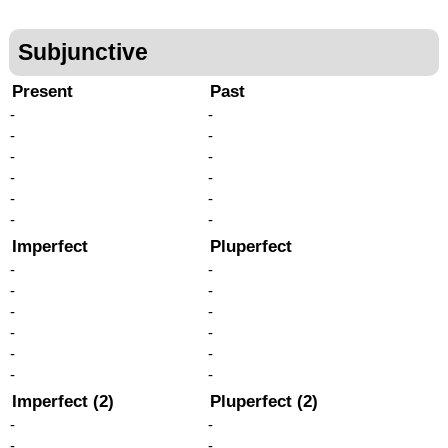
Subjunctive
Present
Past
-
-
-
-
-
-
-
-
-
-
-
-
Imperfect
Pluperfect
-
-
-
-
-
-
-
-
-
-
-
-
Imperfect (2)
Pluperfect (2)
-
-
-
-