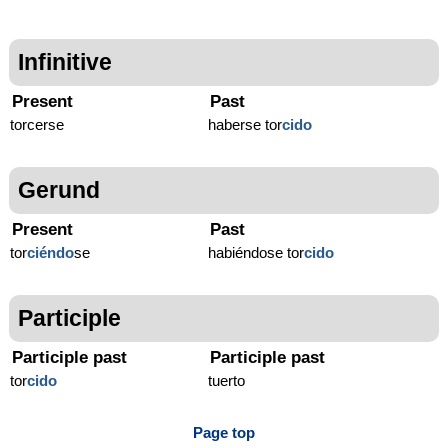
Infinitive
Present
Past
torcerse
haberse tor
cido
Gerund
Present
Past
tor
ciéndo
se
habiéndose tor
cido
Participle
Participle past
Participle past
tor
cido
tuerto
Page top