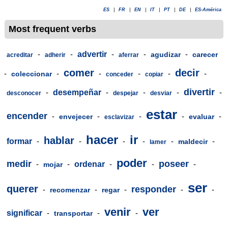
ES
|
FR
|
EN
|
IT
|
PT
|
DE
|
ES-América
Most frequent verbs
-
-
advertir
-
-
-
agudizar
carecer
acreditar
adherir
aferrar
comer
decir
-
-
-
-
-
-
coleccionar
conceder
copiar
divertir
-
desempeñar
-
-
-
-
desconocer
despejar
desviar
estar
encender
-
-
-
-
-
envejecer
evaluar
esclavizar
hacer
ir
hablar
formar
-
-
-
-
-
-
maldecir
lamer
poder
medir
poseer
-
-
ordenar
-
-
-
mojar
ser
querer
responder
-
-
-
-
-
recomenzar
regar
venir
ver
significar
-
-
-
transportar