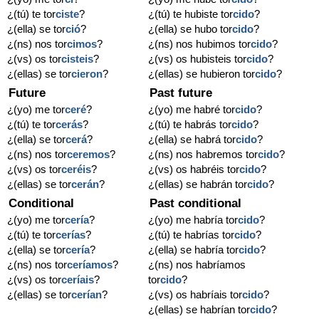
¿(tú) te tor
ciste
?
¿(tú) te hubiste tor
cido
?
¿(ella) se tor
ció
?
¿(ella) se hubo tor
cido
?
¿(ns) nos tor
cimos
?
¿(ns) nos hubimos tor
cido
?
¿(vs) os tor
cisteis
?
¿(vs) os hubisteis tor
cido
?
¿(ellas) se tor
cieron
?
¿(ellas) se hubieron tor
cido
?
Future
Past future
¿(yo) me tor
ceré
?
¿(yo) me habré tor
cido
?
¿(tú) te tor
cerás
?
¿(tú) te habrás tor
cido
?
¿(ella) se tor
cerá
?
¿(ella) se habrá tor
cido
?
¿(ns) nos tor
ceremos
?
¿(ns) nos habremos tor
cido
?
¿(vs) os tor
ceréis
?
¿(vs) os habréis tor
cido
?
¿(ellas) se tor
cerán
?
¿(ellas) se habrán tor
cido
?
Conditional
Past conditional
¿(yo) me tor
cería
?
¿(yo) me habría tor
cido
?
¿(tú) te tor
cerías
?
¿(tú) te habrías tor
cido
?
¿(ella) se tor
cería
?
¿(ella) se habría tor
cido
?
¿(ns) nos tor
ceríamos
?
¿(ns) nos habríamos
¿(vs) os tor
ceríais
?
tor
cido
?
¿(ellas) se tor
cerían
?
¿(vs) os habríais tor
cido
?
¿(ellas) se habrían tor
cido
?