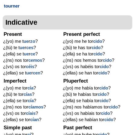
tourner
Indicative
Present
Present perfect
¿(yo) me t
ue
r
zo
?
¿(yo) me he tor
cido
?
¿(tú) te t
ue
r
ces
?
¿(tú) te has tor
cido
?
¿(ella) se t
ue
r
ce
?
¿(ella) se ha tor
cido
?
¿(ns) nos tor
cemos
?
¿(ns) nos hemos tor
cido
?
¿(vs) os tor
céis
?
¿(vs) os habéis tor
cido
?
¿(ellas) se t
ue
r
cen
?
¿(ellas) se han tor
cido
?
Imperfect
Pluperfect
¿(yo) me tor
cía
?
¿(yo) me había tor
cido
?
¿(tú) te tor
cías
?
¿(tú) te habías tor
cido
?
¿(ella) se tor
cía
?
¿(ella) se había tor
cido
?
¿(ns) nos tor
cíamos
?
¿(ns) nos habíamos tor
cido
?
¿(vs) os tor
cíais
?
¿(vs) os habíais tor
cido
?
¿(ellas) se tor
cían
?
¿(ellas) se habían tor
cido
?
Simple past
Past perfect
¿(yo) me tor
cí
?
¿(yo) me hube tor
cido
?