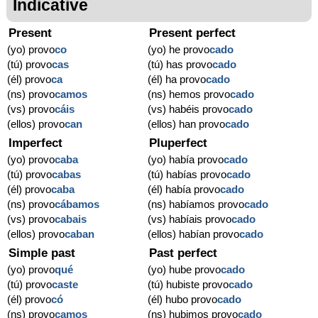
Indicative
Present
Present perfect
(yo) provo
co
(yo) he provo
cado
(tú) provo
cas
(tú) has provo
cado
(él) provo
ca
(él) ha provo
cado
(ns) provo
camos
(ns) hemos provo
cado
(vs) provo
cáis
(vs) habéis provo
cado
(ellos) provo
can
(ellos) han provo
cado
Imperfect
Pluperfect
(yo) provo
caba
(yo) había provo
cado
(tú) provo
cabas
(tú) habías provo
cado
(él) provo
caba
(él) había provo
cado
(ns) provo
cábamos
(ns) habíamos provo
cado
(vs) provo
cabais
(vs) habíais provo
cado
(ellos) provo
caban
(ellos) habían provo
cado
Simple past
Past perfect
(yo) provo
qué
(yo) hube provo
cado
(tú) provo
caste
(tú) hubiste provo
cado
(él) provo
có
(él) hubo provo
cado
(ns) provo
camos
(ns) hubimos provo
cado