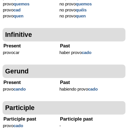
provo
quemos
no provo
quemos
provo
cad
no provo
quéis
provo
quen
no provo
quen
Infinitive
Present
Past
provocar
haber provo
cado
Gerund
Present
Past
provo
cando
habiendo provo
cado
Participle
Participle past
Participle past
provo
cado
-