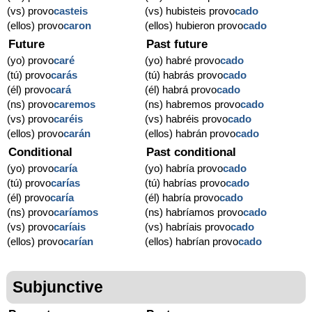
(vs) provo
casteis
(vs) hubisteis provo
cado
(ellos) provo
caron
(ellos) hubieron provo
cado
Future
Past future
(yo) provo
caré
(yo) habré provo
cado
(tú) provo
carás
(tú) habrás provo
cado
(él) provo
cará
(él) habrá provo
cado
(ns) provo
caremos
(ns) habremos provo
cado
(vs) provo
caréis
(vs) habréis provo
cado
(ellos) provo
carán
(ellos) habrán provo
cado
Conditional
Past conditional
(yo) provo
caría
(yo) habría provo
cado
(tú) provo
carías
(tú) habrías provo
cado
(él) provo
caría
(él) habría provo
cado
(ns) provo
caríamos
(ns) habríamos provo
cado
(vs) provo
caríais
(vs) habríais provo
cado
(ellos) provo
carían
(ellos) habrían provo
cado
Subjunctive