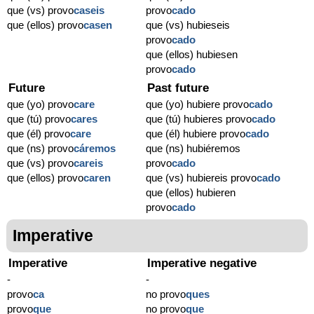
que (vs) provo
caseis
provo
cado
que (ellos) provo
casen
que (vs) hubieseis
provo
cado
que (ellos) hubiesen
provo
cado
Future
Past future
que (yo) provo
care
que (yo) hubiere provo
cado
que (tú) provo
cares
que (tú) hubieres provo
cado
que (él) provo
care
que (él) hubiere provo
cado
que (ns) provo
cáremos
que (ns) hubiéremos
que (vs) provo
careis
provo
cado
que (ellos) provo
caren
que (vs) hubiereis provo
cado
que (ellos) hubieren
provo
cado
Imperative
Imperative
Imperative negative
-
-
provo
ca
no provo
ques
provo
que
no provo
que