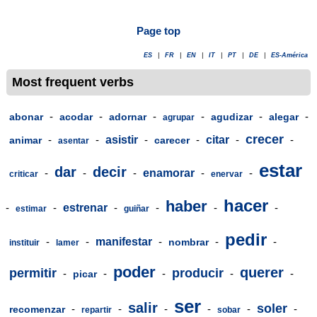
Page top
ES
|
FR
|
EN
|
IT
|
PT
|
DE
|
ES-América
Most frequent verbs
-
-
-
-
-
-
abonar
acodar
adornar
agudizar
alegar
agrupar
crecer
-
-
asistir
-
-
citar
-
-
animar
carecer
asentar
estar
dar
decir
-
-
-
enamorar
-
-
criticar
enervar
hacer
haber
-
-
estrenar
-
-
-
-
estimar
guiñar
pedir
-
-
manifestar
-
-
-
nombrar
instituir
lamer
poder
querer
permitir
producir
-
-
-
-
-
picar
ser
salir
soler
-
-
-
-
-
-
recomenzar
repartir
sobar