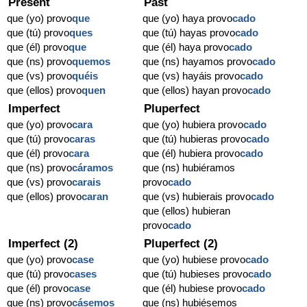
Present
Past
que (yo) provo
que
que (yo) haya provo
cado
que (tú) provo
ques
que (tú) hayas provo
cado
que (él) provo
que
que (él) haya provo
cado
que (ns) provo
quemos
que (ns) hayamos provo
cado
que (vs) provo
quéis
que (vs) hayáis provo
cado
que (ellos) provo
quen
que (ellos) hayan provo
cado
Imperfect
Pluperfect
que (yo) provo
cara
que (yo) hubiera provo
cado
que (tú) provo
caras
que (tú) hubieras provo
cado
que (él) provo
cara
que (él) hubiera provo
cado
que (ns) provo
cáramos
que (ns) hubiéramos
que (vs) provo
carais
provo
cado
que (ellos) provo
caran
que (vs) hubierais provo
cado
que (ellos) hubieran
provo
cado
Imperfect (2)
Pluperfect (2)
que (yo) provo
case
que (yo) hubiese provo
cado
que (tú) provo
cases
que (tú) hubieses provo
cado
que (él) provo
case
que (él) hubiese provo
cado
que (ns) provo
cásemos
que (ns) hubiésemos