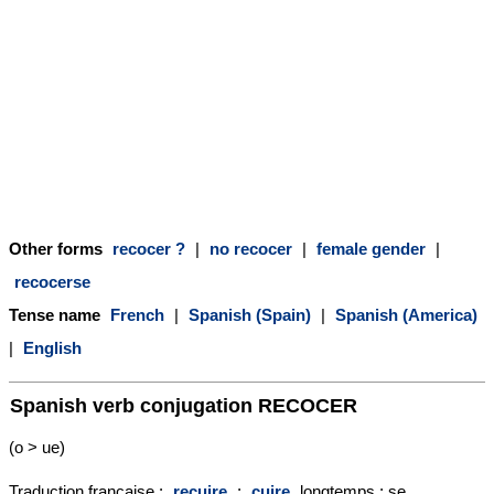
Other forms
recocer ?
|
no recocer
|
female gender
|
recocerse
Tense name
French
|
Spanish (Spain)
|
Spanish (America)
|
English
Spanish verb conjugation
RECOCER
(o > ue)
Traduction française :
recuire
;
cuire
longtemps ; se