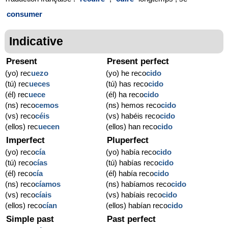
consumer
Indicative
Present
Present perfect
(yo) rec
ue
zo
(yo) he reco
cido
(tú) rec
ue
ces
(tú) has reco
cido
(él) rec
ue
ce
(él) ha reco
cido
(ns) reco
cemos
(ns) hemos reco
cido
(vs) reco
céis
(vs) habéis reco
cido
(ellos) rec
ue
cen
(ellos) han reco
cido
Imperfect
Pluperfect
(yo) reco
cía
(yo) había reco
cido
(tú) reco
cías
(tú) habías reco
cido
(él) reco
cía
(él) había reco
cido
(ns) reco
cíamos
(ns) habíamos reco
cido
(vs) reco
cíais
(vs) habíais reco
cido
(ellos) reco
cían
(ellos) habían reco
cido
Simple past
Past perfect