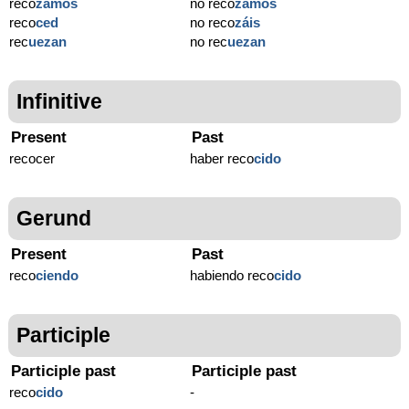
reco
zamos
no reco
zamos
reco
ced
no reco
záis
rec
ue
zan
no rec
ue
zan
Infinitive
Present
Past
recocer
haber reco
cido
Gerund
Present
Past
reco
ciendo
habiendo reco
cido
Participle
Participle past
Participle past
reco
cido
-