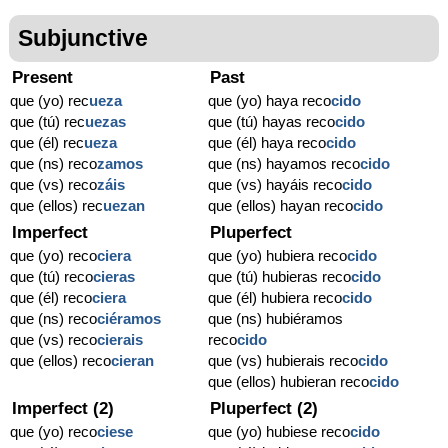
Subjunctive
Present
Past
que (yo) rec
ue
za
que (yo) haya reco
cido
que (tú) rec
ue
zas
que (tú) hayas reco
cido
que (él) rec
ue
za
que (él) haya reco
cido
que (ns) reco
zamos
que (ns) hayamos reco
cido
que (vs) reco
záis
que (vs) hayáis reco
cido
que (ellos) rec
ue
zan
que (ellos) hayan reco
cido
Imperfect
Pluperfect
que (yo) reco
ciera
que (yo) hubiera reco
cido
que (tú) reco
cieras
que (tú) hubieras reco
cido
que (él) reco
ciera
que (él) hubiera reco
cido
que (ns) reco
ciéramos
que (ns) hubiéramos
que (vs) reco
cierais
reco
cido
que (ellos) reco
cieran
que (vs) hubierais reco
cido
que (ellos) hubieran reco
cido
Imperfect (2)
Pluperfect (2)
que (yo) reco
ciese
que (yo) hubiese reco
cido