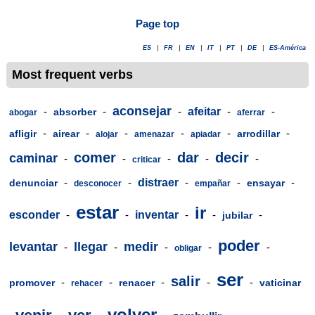
Page top
ES
|
FR
|
EN
|
IT
|
PT
|
DE
|
ES-América
Most frequent verbs
aconsejar
-
-
-
afeitar
-
-
absorber
abogar
aferrar
-
-
-
-
-
-
afligir
airear
arrodillar
alojar
amenazar
apiadar
comer
dar
decir
caminar
-
-
-
-
-
criticar
-
-
distraer
-
-
-
denunciar
ensayar
desconocer
empañar
estar
ir
esconder
-
-
inventar
-
-
-
jubilar
poder
levantar
llegar
medir
-
-
-
-
-
obligar
ser
salir
-
-
-
-
-
promover
renacer
vaticinar
rehacer
volver