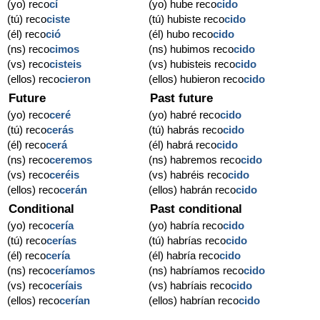
(yo) reco
cí
(yo) hube reco
cido
(tú) reco
ciste
(tú) hubiste reco
cido
(él) reco
ció
(él) hubo reco
cido
(ns) reco
cimos
(ns) hubimos reco
cido
(vs) reco
cisteis
(vs) hubisteis reco
cido
(ellos) reco
cieron
(ellos) hubieron reco
cido
Future
Past future
(yo) reco
ceré
(yo) habré reco
cido
(tú) reco
cerás
(tú) habrás reco
cido
(él) reco
cerá
(él) habrá reco
cido
(ns) reco
ceremos
(ns) habremos reco
cido
(vs) reco
ceréis
(vs) habréis reco
cido
(ellos) reco
cerán
(ellos) habrán reco
cido
Conditional
Past conditional
(yo) reco
cería
(yo) habría reco
cido
(tú) reco
cerías
(tú) habrías reco
cido
(él) reco
cería
(él) habría reco
cido
(ns) reco
ceríamos
(ns) habríamos reco
cido
(vs) reco
ceríais
(vs) habríais reco
cido
(ellos) reco
cerían
(ellos) habrían reco
cido