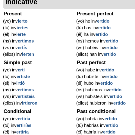
Indicative
Present
Present perfect
(yo) inv
ierto
(yo) he inv
ertido
(tú) inv
iertes
(tú) has inv
ertido
(él) inv
ierte
(él) ha inv
ertido
(ns) inv
ertimos
(ns) hemos inv
ertido
(vs) inv
ertís
(vs) habéis inv
ertido
(ellos) inv
ierten
(ellos) han inv
ertido
Simple past
Past perfect
(yo) inv
ertí
(yo) hube inv
ertido
(tú) inv
ertiste
(tú) hubiste inv
ertido
(él) inv
irtió
(él) hubo inv
ertido
(ns) inv
ertimos
(ns) hubimos inv
ertido
(vs) inv
ertisteis
(vs) hubisteis inv
ertido
(ellos) inv
irtieron
(ellos) hubieron inv
ertido
Conditional
Past conditional
(yo) inv
ertiría
(yo) habría inv
ertido
(tú) inv
ertirías
(tú) habrías inv
ertido
(él) inv
ertiría
(él) habría inv
ertido