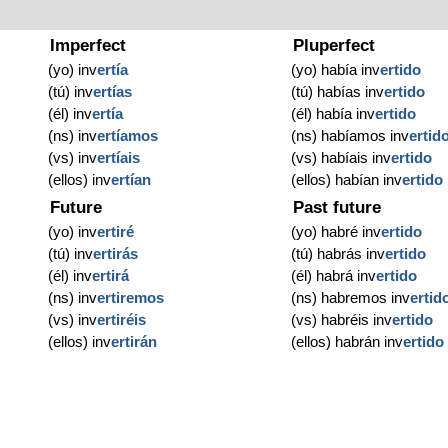
Imperfect
Pluperfect
(yo) inv
ertía
(yo) había inv
ertido
(tú) inv
ertías
(tú) habías inv
ertido
(él) inv
ertía
(él) había inv
ertido
(ns) inv
ertíamos
(ns) habíamos inv
ertid
(vs) inv
ertíais
(vs) habíais inv
ertido
(ellos) inv
ertían
(ellos) habían inv
ertido
Future
Past future
(yo) inv
ertiré
(yo) habré inv
ertido
(tú) inv
ertirás
(tú) habrás inv
ertido
(él) inv
ertirá
(él) habrá inv
ertido
(ns) inv
ertiremos
(ns) habremos inv
ertid
(vs) inv
ertiréis
(vs) habréis inv
ertido
(ellos) inv
ertirán
(ellos) habrán inv
ertido