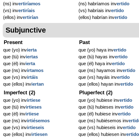
(ns) inv
ertiríamos
(ns) habríamos inv
ertido
(vs) inv
ertiríais
(vs) habríais inv
ertido
(ellos) inv
ertirían
(ellos) habrían inv
ertido
Subjunctive
Present
Past
que (yo) inv
ierta
que (yo) haya inv
ertido
que (tú) inv
iertas
que (tú) hayas inv
ertido
que (él) inv
ierta
que (él) haya inv
ertido
que (ns) inv
irtamos
que (ns) hayamos inv
ertido
que (vs) inv
irtáis
que (vs) hayáis inv
ertido
que (ellos) inv
iertan
que (ellos) hayan inv
ertido
Imperfect (2)
Pluperfect (2)
que (yo) inv
irtiese
que (yo) hubiese inv
ertido
que (tú) inv
irtieses
que (tú) hubieses inv
ertido
que (él) inv
irtiese
que (él) hubiese inv
ertido
que (ns) inv
irtiésemos
que (ns) hubiésemos inv
erti
que (vs) inv
irtieseis
que (vs) hubieseis inv
ertido
que (ellos) inv
irtiesen
que (ellos) hubiesen inv
ertid