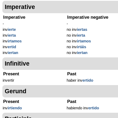
Imperative
Imperative
Imperative negative
-
-
inv
ierte
no inv
iertas
inv
ierta
no inv
ierta
inv
irtamos
no inv
irtamos
inv
ertid
no inv
irtáis
inv
iertan
no inv
iertan
Infinitive
Present
Past
invertir
haber inv
ertido
Gerund
Present
Past
inv
irtiendo
habiendo inv
ertido