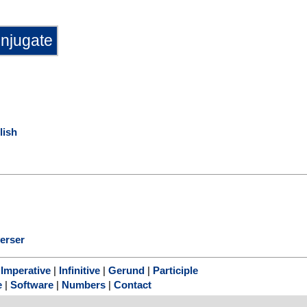
lish
verser
|
Imperative
|
Infinitive
|
Gerund
|
Participle
e
|
Software
|
Numbers
|
Contact