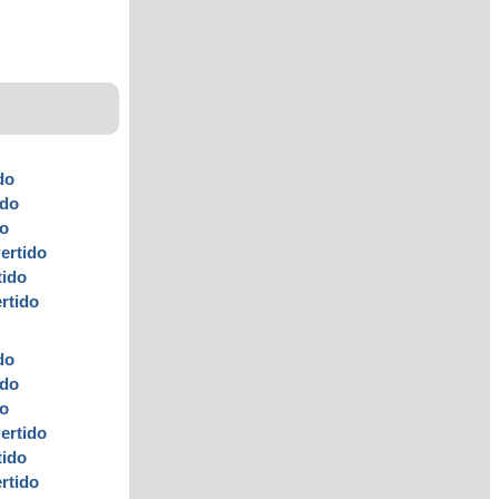
do
ido
do
v
ertido
tido
ertido
do
ido
do
v
ertido
tido
ertido