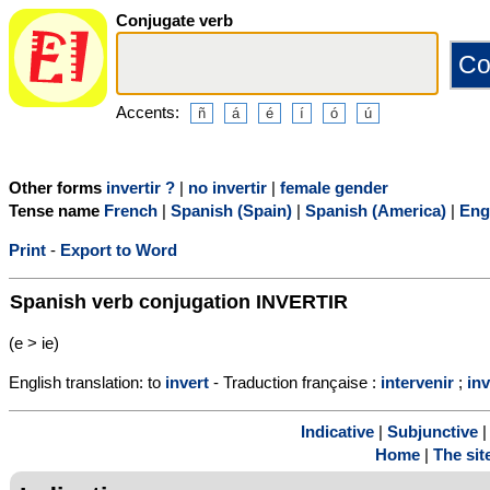
Conjugate verb
Accents:
Other forms
invertir ?
|
no invertir
|
female gender
Tense name
French
|
Spanish (Spain)
|
Spanish (America)
|
Eng
Print
-
Export to Word
Spanish verb conjugation
INVERTIR
(e > ie)
English translation: to
invert
- Traduction française :
intervenir
;
in
Indicative
|
Subjunctive
Home
|
The sit