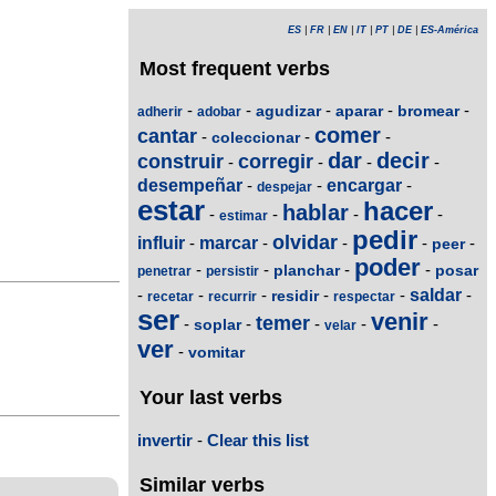
ES
|
FR
|
EN
|
IT
|
PT
|
DE
|
ES-América
Most frequent verbs
-
-
-
-
-
agudizar
aparar
bromear
adherir
adobar
comer
cantar
-
-
-
coleccionar
dar
decir
construir
corregir
-
-
-
-
desempeñar
-
-
encargar
-
despejar
estar
hacer
hablar
-
-
-
-
estimar
pedir
olvidar
influir
-
marcar
-
-
-
-
peer
poder
-
-
-
-
planchar
posar
penetrar
persistir
-
-
-
-
-
saldar
-
residir
recetar
recurrir
respectar
ser
venir
temer
-
-
-
-
-
soplar
velar
ver
-
vomitar
Your last verbs
invertir
-
Clear this list
Similar verbs