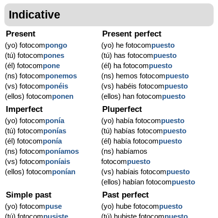
Indicative
Present
Present perfect
(yo) fotocom
pongo
(yo) he fotocom
puesto
(tú) fotocom
pones
(tú) has fotocom
puesto
(él) fotocom
pone
(él) ha fotocom
puesto
(ns) fotocom
ponemos
(ns) hemos fotocom
puesto
(vs) fotocom
ponéis
(vs) habéis fotocom
puesto
(ellos) fotocom
ponen
(ellos) han fotocom
puesto
Imperfect
Pluperfect
(yo) fotocom
ponía
(yo) había fotocom
puesto
(tú) fotocom
ponías
(tú) habías fotocom
puesto
(él) fotocom
ponía
(él) había fotocom
puesto
(ns) fotocom
poníamos
(ns) habíamos
(vs) fotocom
poníais
fotocom
puesto
(ellos) fotocom
ponían
(vs) habíais fotocom
puesto
(ellos) habían fotocom
puesto
Simple past
Past perfect
(yo) fotocom
puse
(yo) hube fotocom
puesto
(tú) fotocom
pusiste
(tú) hubiste fotocom
puesto