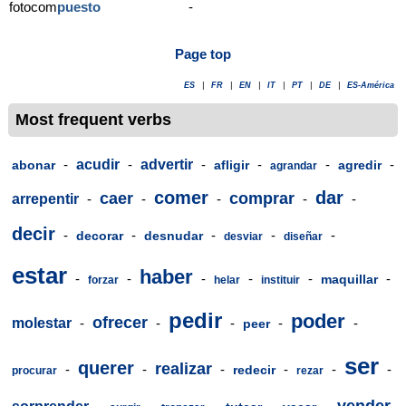
fotocom
puesto
-
Page top
ES
|
FR
|
EN
|
IT
|
PT
|
DE
|
ES-América
Most frequent verbs
-
acudir
-
advertir
-
-
-
-
abonar
afligir
agredir
agrandar
comer
dar
caer
comprar
arrepentir
-
-
-
-
-
decir
-
-
-
-
-
decorar
desnudar
desviar
diseñar
estar
haber
-
-
-
-
-
-
maquillar
forzar
helar
instituir
pedir
poder
ofrecer
molestar
-
-
-
-
-
peer
ser
querer
realizar
-
-
-
-
-
-
redecir
procurar
rezar
vender