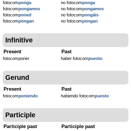
fotocom
ponga
no fotocom
ponga
fotocom
pongamos
no fotocom
pongamos
fotocom
poned
no fotocom
pongáis
fotocom
pongan
no fotocom
pongan
Infinitive
Present
Past
fotocomponer
haber fotocom
puesto
Gerund
Present
Past
fotocom
poniendo
habiendo fotocom
puesto
Participle
Participle past
Participle past