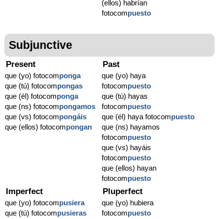
(ellos) habrían
fotocom
puesto
Subjunctive
Present
Past
que (yo) fotocom
ponga
que (yo) haya
que (tú) fotocom
pongas
fotocom
puesto
que (él) fotocom
ponga
que (tú) hayas
que (ns) fotocom
pongamos
fotocom
puesto
que (vs) fotocom
pongáis
que (él) haya fotocom
puesto
que (ellos) fotocom
pongan
que (ns) hayamos
fotocom
puesto
que (vs) hayáis
fotocom
puesto
que (ellos) hayan
fotocom
puesto
Imperfect
Pluperfect
que (yo) fotocom
pusiera
que (yo) hubiera
que (tú) fotocom
pusieras
fotocom
puesto