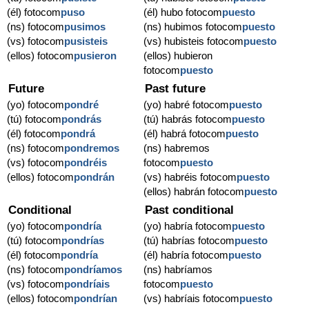
(él) fotocom
puso
(él) hubo fotocom
puesto
(ns) fotocom
pusimos
(ns) hubimos fotocom
puesto
(vs) fotocom
pusisteis
(vs) hubisteis fotocom
puesto
(ellos) fotocom
pusieron
(ellos) hubieron
fotocom
puesto
Future
Past future
(yo) fotocom
pondré
(yo) habré fotocom
puesto
(tú) fotocom
pondrás
(tú) habrás fotocom
puesto
(él) fotocom
pondrá
(él) habrá fotocom
puesto
(ns) fotocom
pondremos
(ns) habremos
(vs) fotocom
pondréis
fotocom
puesto
(ellos) fotocom
pondrán
(vs) habréis fotocom
puesto
(ellos) habrán fotocom
puesto
Conditional
Past conditional
(yo) fotocom
pondría
(yo) habría fotocom
puesto
(tú) fotocom
pondrías
(tú) habrías fotocom
puesto
(él) fotocom
pondría
(él) habría fotocom
puesto
(ns) fotocom
pondríamos
(ns) habríamos
(vs) fotocom
pondríais
fotocom
puesto
(ellos) fotocom
pondrían
(vs) habríais fotocom
puesto