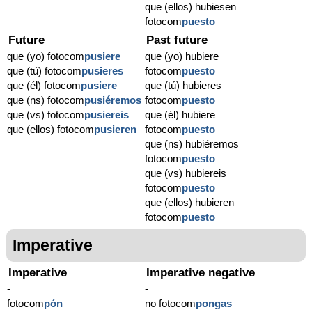
que (ellos) hubiesen
fotocom
puesto
Future
Past future
que (yo) fotocom
pusiere
que (yo) hubiere
que (tú) fotocom
pusieres
fotocom
puesto
que (él) fotocom
pusiere
que (tú) hubieres
que (ns) fotocom
pusiéremos
fotocom
puesto
que (vs) fotocom
pusiereis
que (él) hubiere
que (ellos) fotocom
pusieren
fotocom
puesto
que (ns) hubiéremos
fotocom
puesto
que (vs) hubiereis
fotocom
puesto
que (ellos) hubieren
fotocom
puesto
Imperative
Imperative
Imperative negative
-
-
fotocom
pón
no fotocom
pongas