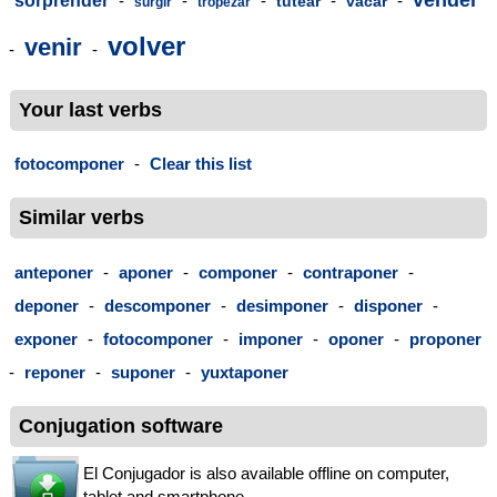
sorprender
-
-
-
-
-
tutear
vacar
surgir
tropezar
volver
venir
-
-
Your last verbs
fotocomponer
-
Clear this list
Similar verbs
anteponer
-
aponer
-
componer
-
contraponer
-
deponer
-
descomponer
-
desimponer
-
disponer
-
exponer
-
fotocomponer
-
imponer
-
oponer
-
proponer
-
reponer
-
suponer
-
yuxtaponer
Conjugation software
El Conjugador is also available offline on computer,
tablet and smartphone.