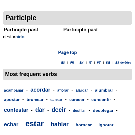
Participle
Participle past
Participle past
destor
cido
-
Page top
ES
|
FR
|
EN
|
IT
|
PT
|
DE
|
ES-América
Most frequent verbs
acordar
-
-
-
-
-
alumbrar
acampanar
aflorar
alargar
-
-
-
-
-
apostar
bromear
carecer
consentir
cansar
dar
decir
contestar
-
-
-
-
-
desplegar
desfilar
estar
hablar
echar
-
-
-
-
-
hornear
ignorar