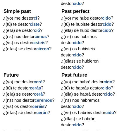
destor
cido
?
Simple past
Past perfect
¿(yo) me destor
cí
?
¿(yo) me hube destor
cido
?
¿(tú) te destor
ciste
?
¿(tú) te hubiste destor
cido
?
¿(ella) se destor
ció
?
¿(ella) se hubo destor
cido
?
¿(ns) nos destor
cimos
?
¿(ns) nos hubimos
¿(vs) os destor
cisteis
?
destor
cido
?
¿(ellas) se destor
cieron
?
¿(vs) os hubisteis
destor
cido
?
¿(ellas) se hubieron
destor
cido
?
Future
Past future
¿(yo) me destor
ceré
?
¿(yo) me habré destor
cido
?
¿(tú) te destor
cerás
?
¿(tú) te habrás destor
cido
?
¿(ella) se destor
cerá
?
¿(ella) se habrá destor
cido
?
¿(ns) nos destor
ceremos
?
¿(ns) nos habremos
¿(vs) os destor
ceréis
?
destor
cido
?
¿(ellas) se destor
cerán
?
¿(vs) os habréis destor
cido
?
¿(ellas) se habrán
destor
cido
?