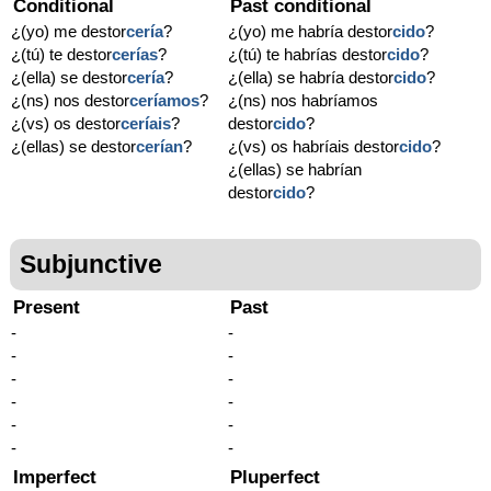
Conditional
Past conditional
¿(yo) me destor
cería
?
¿(yo) me habría destor
cido
?
¿(tú) te destor
cerías
?
¿(tú) te habrías destor
cido
?
¿(ella) se destor
cería
?
¿(ella) se habría destor
cido
?
¿(ns) nos destor
ceríamos
?
¿(ns) nos habríamos
¿(vs) os destor
ceríais
?
destor
cido
?
¿(ellas) se destor
cerían
?
¿(vs) os habríais destor
cido
?
¿(ellas) se habrían
destor
cido
?
Subjunctive
Present
Past
-
-
-
-
-
-
-
-
-
-
-
-
Imperfect
Pluperfect