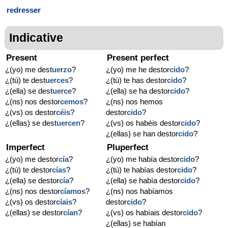
redresser
Indicative
Present
Present perfect
¿(yo) me dest
ue
r
zo
?
¿(yo) me he destor
cido
?
¿(tú) te dest
ue
r
ces
?
¿(tú) te has destor
cido
?
¿(ella) se dest
ue
r
ce
?
¿(ella) se ha destor
cido
?
¿(ns) nos destor
cemos
?
¿(ns) nos hemos
¿(vs) os destor
céis
?
destor
cido
?
¿(ellas) se dest
ue
r
cen
?
¿(vs) os habéis destor
cido
?
¿(ellas) se han destor
cido
?
Imperfect
Pluperfect
¿(yo) me destor
cía
?
¿(yo) me había destor
cido
?
¿(tú) te destor
cías
?
¿(tú) te habías destor
cido
?
¿(ella) se destor
cía
?
¿(ella) se había destor
cido
?
¿(ns) nos destor
cíamos
?
¿(ns) nos habíamos
¿(vs) os destor
cíais
?
destor
cido
?
¿(ellas) se destor
cían
?
¿(vs) os habíais destor
cido
?
¿(ellas) se habían