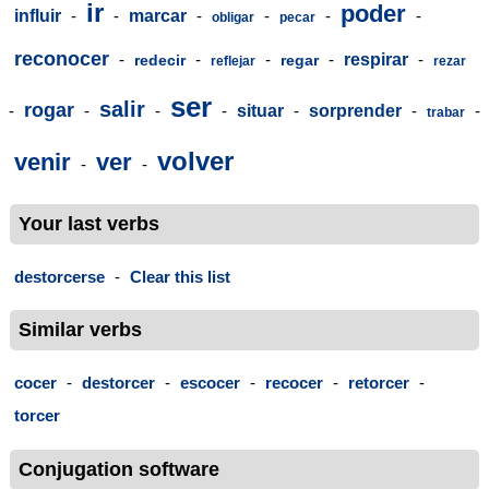
ir
poder
influir
-
-
marcar
-
-
-
-
obligar
pecar
reconocer
-
-
-
-
respirar
-
redecir
regar
reflejar
rezar
ser
salir
rogar
-
-
-
-
situar
-
sorprender
-
-
trabar
volver
venir
ver
-
-
Your last verbs
destorcerse
-
Clear this list
Similar verbs
cocer
-
destorcer
-
escocer
-
recocer
-
retorcer
-
torcer
Conjugation software