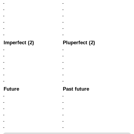
-
-
-
-
-
-
-
-
-
-
-
-
Imperfect (2)
Pluperfect (2)
-
-
-
-
-
-
-
-
-
-
-
-
Future
Past future
-
-
-
-
-
-
-
-
-
-
-
-