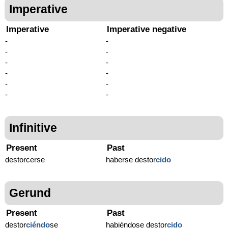
Imperative
Imperative
Imperative negative
-
-
-
-
-
-
-
-
-
-
-
-
Infinitive
Present
Past
destorcerse
haberse destor
cido
Gerund
Present
Past
destor
ciéndo
se
habiéndose destor
cido