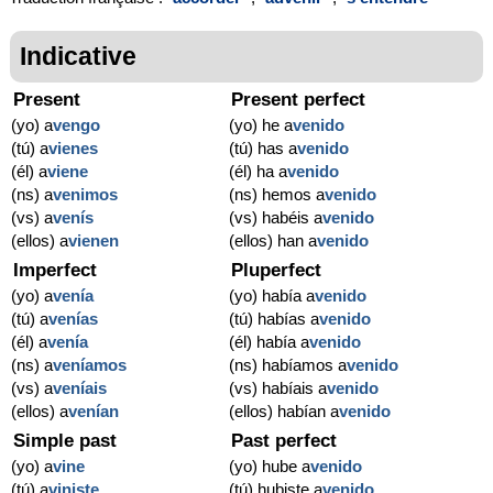
Indicative
Present
Present perfect
(yo) a
vengo
(yo) he a
venido
(tú) a
vienes
(tú) has a
venido
(él) a
viene
(él) ha a
venido
(ns) a
venimos
(ns) hemos a
venido
(vs) a
venís
(vs) habéis a
venido
(ellos) a
vienen
(ellos) han a
venido
Imperfect
Pluperfect
(yo) a
venía
(yo) había a
venido
(tú) a
venías
(tú) habías a
venido
(él) a
venía
(él) había a
venido
(ns) a
veníamos
(ns) habíamos a
venido
(vs) a
veníais
(vs) habíais a
venido
(ellos) a
venían
(ellos) habían a
venido
Simple past
Past perfect
(yo) a
vine
(yo) hube a
venido
(tú) a
viniste
(tú) hubiste a
venido