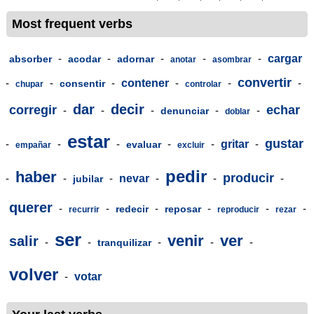
Most frequent verbs
-
-
-
-
-
cargar
absorber
acodar
adornar
anotar
asombrar
convertir
-
-
-
contener
-
-
-
consentir
chupar
controlar
dar
decir
corregir
echar
-
-
-
-
-
denunciar
doblar
estar
gustar
-
-
-
-
-
gritar
-
evaluar
empañar
excluir
pedir
haber
producir
-
-
-
nevar
-
-
-
jubilar
querer
-
-
-
-
-
-
redecir
reposar
recurrir
reproducir
rezar
ser
venir
ver
salir
-
-
-
-
-
tranquilizar
volver
-
votar