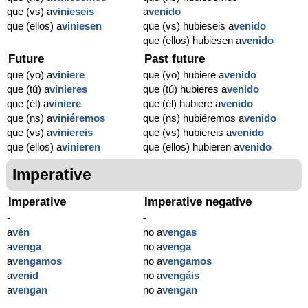
que (vs) a
vinieseis
a
venido
que (ellos) a
viniesen
que (vs) hubieseis a
venido
que (ellos) hubiesen a
venido
Future
Past future
que (yo) a
viniere
que (yo) hubiere a
venido
que (tú) a
vinieres
que (tú) hubieres a
venido
que (él) a
viniere
que (él) hubiere a
venido
que (ns) a
viniéremos
que (ns) hubiéremos a
venido
que (vs) a
viniereis
que (vs) hubiereis a
venido
que (ellos) a
vinieren
que (ellos) hubieren a
venido
Imperative
Imperative
Imperative negative
-
-
a
vén
no a
vengas
a
venga
no a
venga
a
vengamos
no a
vengamos
a
venid
no a
vengáis
a
vengan
no a
vengan