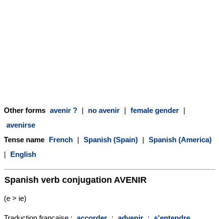
Other forms
avenir ?
|
no avenir
|
female gender
|
avenirse
Tense name
French
|
Spanish (Spain)
|
Spanish (America)
|
English
Spanish verb conjugation
AVENIR
(e > ie)
Traduction française :
accorder
;
advenir
;
s'entendre