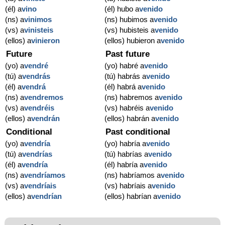
(él) a
vino
(él) hubo a
venido
(ns) a
vinimos
(ns) hubimos a
venido
(vs) a
vinisteis
(vs) hubisteis a
venido
(ellos) a
vinieron
(ellos) hubieron a
venido
Future
Past future
(yo) a
vendré
(yo) habré a
venido
(tú) a
vendrás
(tú) habrás a
venido
(él) a
vendrá
(él) habrá a
venido
(ns) a
vendremos
(ns) habremos a
venido
(vs) a
vendréis
(vs) habréis a
venido
(ellos) a
vendrán
(ellos) habrán a
venido
Conditional
Past conditional
(yo) a
vendría
(yo) habría a
venido
(tú) a
vendrías
(tú) habrías a
venido
(él) a
vendría
(él) habría a
venido
(ns) a
vendríamos
(ns) habríamos a
venido
(vs) a
vendríais
(vs) habríais a
venido
(ellos) a
vendrían
(ellos) habrían a
venido