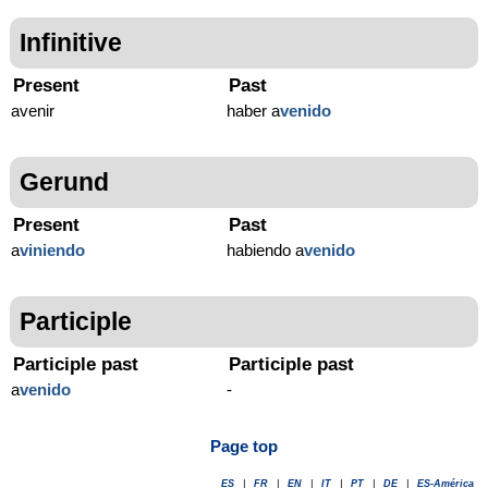
Infinitive
Present
Past
avenir
haber a
venido
Gerund
Present
Past
a
viniendo
habiendo a
venido
Participle
Participle past
Participle past
a
venido
-
Page top
ES
|
FR
|
EN
|
IT
|
PT
|
DE
|
ES-América