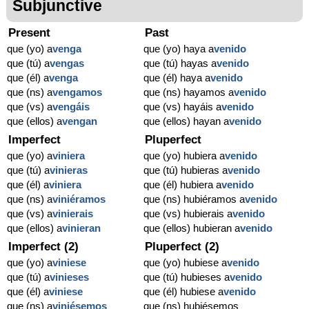
Subjunctive
Present
Past
que (yo) a
venga
que (yo) haya a
venido
que (tú) a
vengas
que (tú) hayas a
venido
que (él) a
venga
que (él) haya a
venido
que (ns) a
vengamos
que (ns) hayamos a
venido
que (vs) a
vengáis
que (vs) hayáis a
venido
que (ellos) a
vengan
que (ellos) hayan a
venido
Imperfect
Pluperfect
que (yo) a
viniera
que (yo) hubiera a
venido
que (tú) a
vinieras
que (tú) hubieras a
venido
que (él) a
viniera
que (él) hubiera a
venido
que (ns) a
viniéramos
que (ns) hubiéramos a
venido
que (vs) a
vinierais
que (vs) hubierais a
venido
que (ellos) a
vinieran
que (ellos) hubieran a
venido
Imperfect (2)
Pluperfect (2)
que (yo) a
viniese
que (yo) hubiese a
venido
que (tú) a
vinieses
que (tú) hubieses a
venido
que (él) a
viniese
que (él) hubiese a
venido
que (ns) a
viniésemos
que (ns) hubiésemos