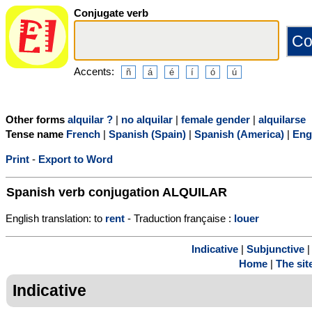
Conjugate verb
Accents:
Other forms
alquilar ?
|
no alquilar
|
female gender
|
alquilarse
Tense name
French
|
Spanish (Spain)
|
Spanish (America)
|
Eng
Print
-
Export to Word
Spanish verb conjugation
ALQUILAR
English translation: to
rent
- Traduction française :
louer
Indicative
|
Subjunctive
Home
|
The sit
Indicative