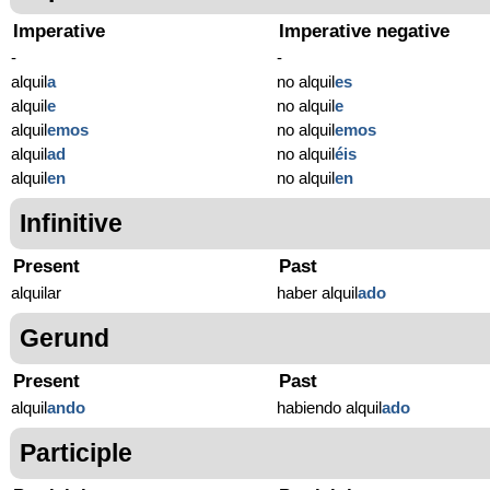
Imperative
Imperative negative
-
-
alquil
a
no alquil
es
alquil
e
no alquil
e
alquil
emos
no alquil
emos
alquil
ad
no alquil
éis
alquil
en
no alquil
en
Infinitive
Present
Past
alquilar
haber alquil
ado
Gerund
Present
Past
alquil
ando
habiendo alquil
ado
Participle