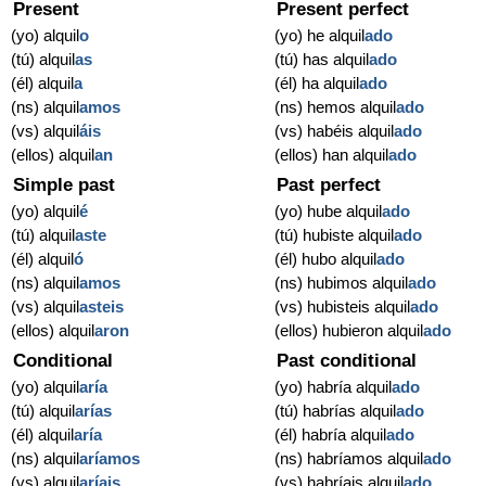
Present
Present perfect
(yo) alquil
o
(yo) he alquil
ado
(tú) alquil
as
(tú) has alquil
ado
(él) alquil
a
(él) ha alquil
ado
(ns) alquil
amos
(ns) hemos alquil
ado
(vs) alquil
áis
(vs) habéis alquil
ado
(ellos) alquil
an
(ellos) han alquil
ado
Simple past
Past perfect
(yo) alquil
é
(yo) hube alquil
ado
(tú) alquil
aste
(tú) hubiste alquil
ado
(él) alquil
ó
(él) hubo alquil
ado
(ns) alquil
amos
(ns) hubimos alquil
ado
(vs) alquil
asteis
(vs) hubisteis alquil
ado
(ellos) alquil
aron
(ellos) hubieron alquil
ado
Conditional
Past conditional
(yo) alquil
aría
(yo) habría alquil
ado
(tú) alquil
arías
(tú) habrías alquil
ado
(él) alquil
aría
(él) habría alquil
ado
(ns) alquil
aríamos
(ns) habríamos alquil
ado
(vs) alquil
aríais
(vs) habríais alquil
ado