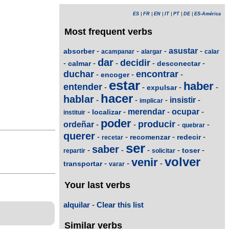
ES
|
FR
|
EN
|
IT
|
PT
|
DE
|
ES-América
Most frequent verbs
-
-
-
asustar
-
absorber
acampanar
alargar
calar
dar
decidir
-
-
-
-
-
calmar
desconectar
duchar
encontrar
-
-
-
encoger
estar
haber
entender
-
-
-
-
expulsar
hacer
hablar
-
-
-
insistir
-
implicar
-
-
merendar
-
ocupar
-
localizar
instituir
poder
producir
ordeñar
-
-
-
-
quebrar
querer
-
-
-
-
recomenzar
redecir
recetar
ser
saber
-
-
-
-
-
toser
repartir
solicitar
volver
venir
-
-
-
transportar
varar
Your last verbs
alquilar
-
Clear this list
Similar verbs