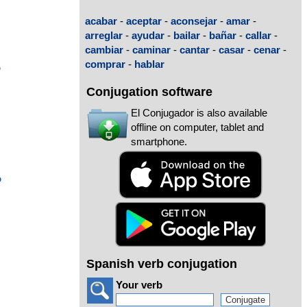
acabar
-
aceptar
-
aconsejar
-
amar
-
arreglar
-
ayudar
-
bailar
-
bañar
-
callar
-
cambiar
-
caminar
-
cantar
-
casar
-
cenar
-
comprar
-
hablar
o
Conjugation software
El Conjugador is also available
offline on computer, tablet and
smartphone.
o
Spanish verb conjugation
Your verb