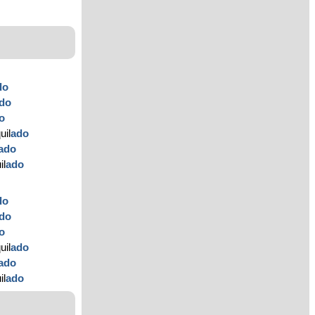
do
do
o
uil
ado
ado
il
ado
do
do
o
uil
ado
ado
il
ado