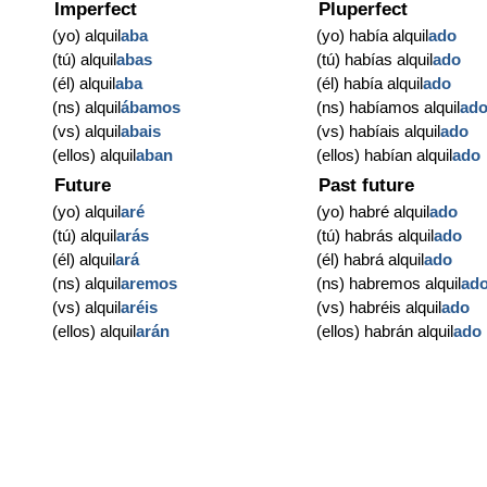
Imperfect
Pluperfect
(yo) alquil
aba
(yo) había alquil
ado
(tú) alquil
abas
(tú) habías alquil
ado
(él) alquil
aba
(él) había alquil
ado
(ns) alquil
ábamos
(ns) habíamos alquil
ad
(vs) alquil
abais
(vs) habíais alquil
ado
(ellos) alquil
aban
(ellos) habían alquil
ado
Future
Past future
(yo) alquil
aré
(yo) habré alquil
ado
(tú) alquil
arás
(tú) habrás alquil
ado
(él) alquil
ará
(él) habrá alquil
ado
(ns) alquil
aremos
(ns) habremos alquil
ad
(vs) alquil
aréis
(vs) habréis alquil
ado
(ellos) alquil
arán
(ellos) habrán alquil
ado