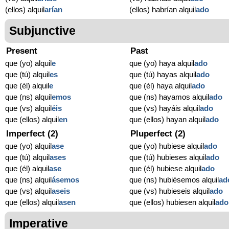
(ellos) alquil
arían
(ellos) habrían alquil
ado
Subjunctive
Present
Past
que (yo) alquil
e
que (yo) haya alquil
ado
que (tú) alquil
es
que (tú) hayas alquil
ado
que (él) alquil
e
que (él) haya alquil
ado
que (ns) alquil
emos
que (ns) hayamos alquil
ado
que (vs) alquil
éis
que (vs) hayáis alquil
ado
que (ellos) alquil
en
que (ellos) hayan alquil
ado
Imperfect (2)
Pluperfect (2)
que (yo) alquil
ase
que (yo) hubiese alquil
ado
que (tú) alquil
ases
que (tú) hubieses alquil
ado
que (él) alquil
ase
que (él) hubiese alquil
ado
que (ns) alquil
ásemos
que (ns) hubiésemos alquil
ad
que (vs) alquil
aseis
que (vs) hubieseis alquil
ado
que (ellos) alquil
asen
que (ellos) hubiesen alquil
ado
Imperative