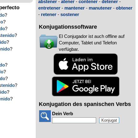
abstener
-
atener
-
contener
-
detener
-
perfecto
entretener
-
mantener
-
manutener
-
obtener
-
retener
-
sostener
ido
?
do
?
Konjugationssoftware
ido
?
s
tenido
?
El Conjugador ist auch offline auf
ido
?
Computer, Tablet und Telefon
enido
?
verfügbar.
ido
?
do
?
ido
?
s
tenido
?
nido
?
enido
?
Konjugation des spanischen Verbs
Dein Verb