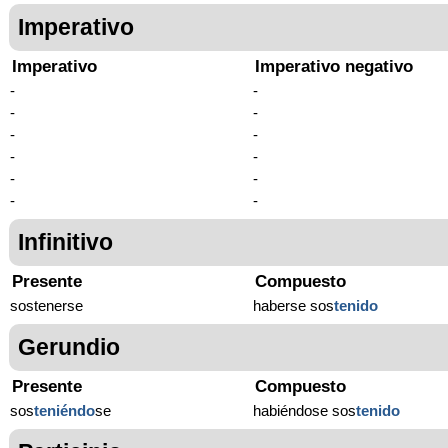
Imperativo
Imperativo
Imperativo negativo
-
-
-
-
-
-
-
-
-
-
-
-
Infinitivo
Presente
Compuesto
sostenerse
haberse sos
tenido
Gerundio
Presente
Compuesto
sos
teniéndo
se
habiéndose sos
tenido