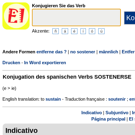
Konjugieren Sie das Verb
Akzente:
Andere Formen
entferne das ?
|
no sostener
|
männlich
|
Entfer
Drucken
-
In Word exportieren
Konjugation des spanischen Verbs
SOSTENERSE
(e > ie)
English translation: to
sustain
- Traduction française :
soutenir
;
en
Indicativo
|
Subjuntivo
|
I
Página principal
|
El 
Indicativo