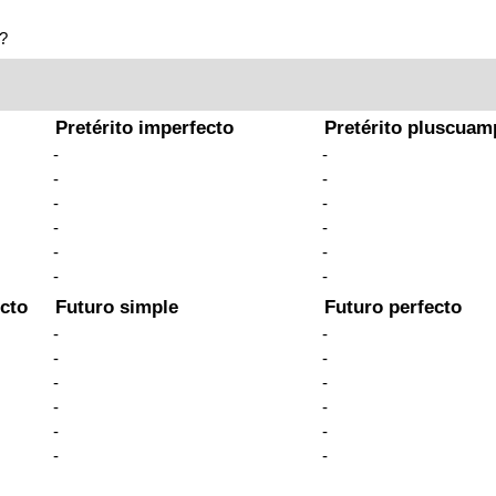
?
Pretérito imperfecto
Pretérito pluscuam
-
-
-
-
-
-
-
-
-
-
-
-
cto
Futuro simple
Futuro perfecto
-
-
-
-
-
-
-
-
-
-
-
-