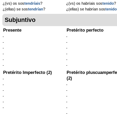
¿(vs) os sos
tendríais
?
¿(vs) os habríais sos
tenido
?
¿(ellas) se sos
tendrían
?
¿(ellas) se habrían sos
tenido
Subjuntivo
Presente
Pretérito perfecto
-
-
-
-
-
-
-
-
-
-
-
-
Pretérito Imperfecto (2)
Pretérito pluscuamperfe
(2)
-
-
-
-
-
-
-
-
-
-
-
-