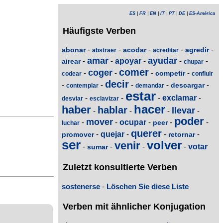
ES
|
FR
|
EN
|
IT
|
PT
|
DE
|
ES-América
Häufigste Verben
-
-
-
-
-
abonar
acodar
agredir
abstraer
acreditar
amar
ayudar
-
-
apoyar
-
-
-
airear
chupar
comer
coger
-
-
-
-
competir
codear
confluir
decir
-
-
-
-
-
descargar
contemplar
demandar
estar
-
-
-
exclamar
-
desviar
esclavizar
hacer
haber
hablar
llevar
-
-
-
-
poder
mover
-
-
ocupar
-
-
-
peer
luchar
querer
-
quejar
-
-
-
promover
retornar
ser
volver
venir
-
-
-
-
votar
sumar
Zuletzt konsultierte Verben
sostenerse
-
Löschen Sie diese Liste
Verben mit ähnlicher Konjugation