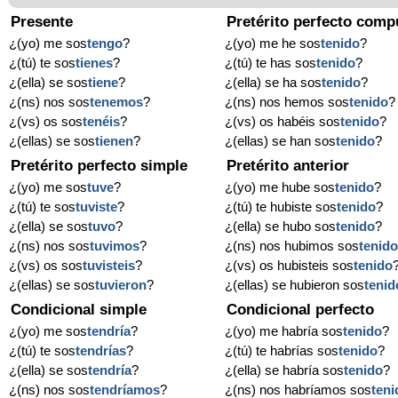
Presente
Pretérito perfecto comp
¿(yo) me sos
tengo
?
¿(yo) me he sos
tenido
?
¿(tú) te sos
tienes
?
¿(tú) te has sos
tenido
?
¿(ella) se sos
tiene
?
¿(ella) se ha sos
tenido
?
¿(ns) nos sos
tenemos
?
¿(ns) nos hemos sos
tenido
?
¿(vs) os sos
tenéis
?
¿(vs) os habéis sos
tenido
?
¿(ellas) se sos
tienen
?
¿(ellas) se han sos
tenido
?
Pretérito perfecto simple
Pretérito anterior
¿(yo) me sos
tuve
?
¿(yo) me hube sos
tenido
?
¿(tú) te sos
tuviste
?
¿(tú) te hubiste sos
tenido
?
¿(ella) se sos
tuvo
?
¿(ella) se hubo sos
tenido
?
¿(ns) nos sos
tuvimos
?
¿(ns) nos hubimos sos
tenid
¿(vs) os sos
tuvisteis
?
¿(vs) os hubisteis sos
tenido
¿(ellas) se sos
tuvieron
?
¿(ellas) se hubieron sos
tenid
Condicional simple
Condicional perfecto
¿(yo) me sos
tendría
?
¿(yo) me habría sos
tenido
?
¿(tú) te sos
tendrías
?
¿(tú) te habrías sos
tenido
?
¿(ella) se sos
tendría
?
¿(ella) se habría sos
tenido
?
¿(ns) nos sos
tendríamos
?
¿(ns) nos habríamos sos
teni