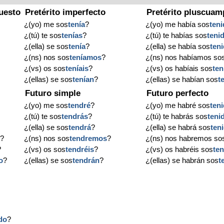
uesto
Pretérito imperfecto
Pretérito pluscuam
¿(yo) me sos
tenía
?
¿(yo) me había sos
ten
¿(tú) te sos
tenías
?
¿(tú) te habías sos
teni
¿(ella) se sos
tenía
?
¿(ella) se había sos
ten
¿(ns) nos sos
teníamos
?
¿(ns) nos habíamos so
¿(vs) os sos
teníais
?
¿(vs) os habíais sos
ten
¿(ellas) se sos
tenían
?
¿(ellas) se habían sos
t
Futuro simple
Futuro perfecto
¿(yo) me sos
tendré
?
¿(yo) me habré sos
ten
¿(tú) te sos
tendrás
?
¿(tú) te habrás sos
teni
¿(ella) se sos
tendrá
?
¿(ella) se habrá sos
ten
o
?
¿(ns) nos sos
tendremos
?
¿(ns) nos habremos so
?
¿(vs) os sos
tendréis
?
¿(vs) os habréis sos
te
o
?
¿(ellas) se sos
tendrán
?
¿(ellas) se habrán sos
t
do
?