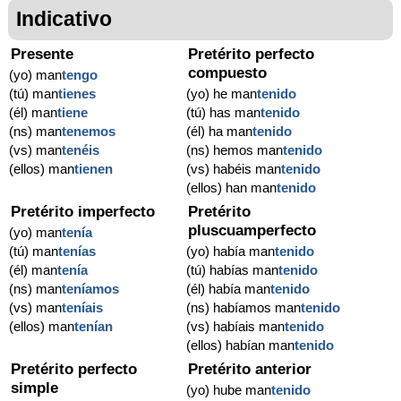
Indicativo
Presente
Pretérito perfecto
compuesto
(yo) man
tengo
(tú) man
tienes
(yo) he man
tenido
(él) man
tiene
(tú) has man
tenido
(ns) man
tenemos
(él) ha man
tenido
(vs) man
tenéis
(ns) hemos man
tenido
(ellos) man
tienen
(vs) habéis man
tenido
(ellos) han man
tenido
Pretérito imperfecto
Pretérito
pluscuamperfecto
(yo) man
tenía
(tú) man
tenías
(yo) había man
tenido
(él) man
tenía
(tú) habías man
tenido
(ns) man
teníamos
(él) había man
tenido
(vs) man
teníais
(ns) habíamos man
tenido
(ellos) man
tenían
(vs) habíais man
tenido
(ellos) habían man
tenido
Pretérito perfecto
Pretérito anterior
simple
(yo) hube man
tenido