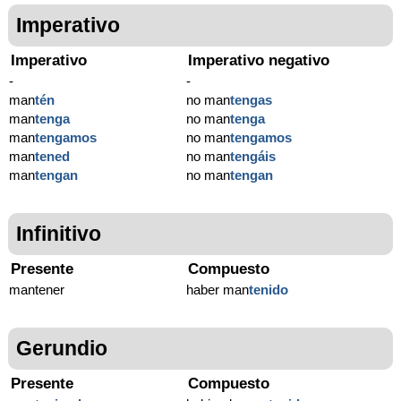
Imperativo
Imperativo
Imperativo negativo
-
-
man
tén
no man
tengas
man
tenga
no man
tenga
man
tengamos
no man
tengamos
man
tened
no man
tengáis
man
tengan
no man
tengan
Infinitivo
Presente
Compuesto
mantener
haber man
tenido
Gerundio
Presente
Compuesto