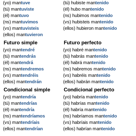
(yo) man
tuve
(tú) hubiste man
tenido
(tú) man
tuviste
(él) hubo man
tenido
(él) man
tuvo
(ns) hubimos man
tenido
(ns) man
tuvimos
(vs) hubisteis man
tenido
(vs) man
tuvisteis
(ellos) hubieron man
tenido
(ellos) man
tuvieron
Futuro simple
Futuro perfecto
(yo) man
tendré
(yo) habré man
tenido
(tú) man
tendrás
(tú) habrás man
tenido
(él) man
tendrá
(él) habrá man
tenido
(ns) man
tendremos
(ns) habremos man
tenido
(vs) man
tendréis
(vs) habréis man
tenido
(ellos) man
tendrán
(ellos) habrán man
tenido
Condicional simple
Condicional perfecto
(yo) man
tendría
(yo) habría man
tenido
(tú) man
tendrías
(tú) habrías man
tenido
(él) man
tendría
(él) habría man
tenido
(ns) man
tendríamos
(ns) habríamos man
tenido
(vs) man
tendríais
(vs) habríais man
tenido
(ellos) man
tendrían
(ellos) habrían man
tenido