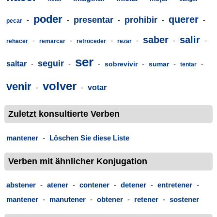
poder
querer
presentar
prohibir
-
-
-
-
-
pecar
saber
salir
-
-
-
-
-
-
rehacer
remarcar
retroceder
rezar
ser
seguir
saltar
-
-
-
-
-
-
sobrevivir
sumar
tentar
volver
venir
-
-
votar
Zuletzt konsultierte Verben
mantener
-
Löschen Sie diese Liste
Verben mit ähnlicher Konjugation
abstener
-
atener
-
contener
-
detener
-
entretener
-
mantener
-
manutener
-
obtener
-
retener
-
sostener