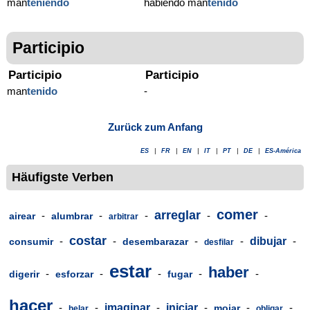
man
teniendo
habiendo man
tenido
Participio
Participio
Participio
man
tenido
-
Zurück zum Anfang
ES
|
FR
|
EN
|
IT
|
PT
|
DE
|
ES-América
Häufigste Verben
comer
arreglar
-
-
-
-
-
airear
alumbrar
arbitrar
costar
-
-
-
-
dibujar
-
consumir
desembarazar
desfilar
estar
haber
-
-
-
-
-
digerir
esforzar
fugar
hacer
-
-
imaginar
-
iniciar
-
-
-
mojar
helar
obligar