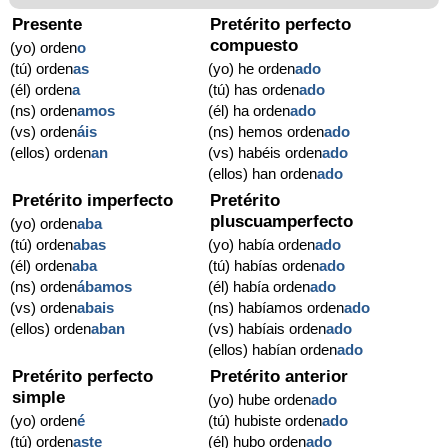
Presente
Pretérito perfecto
compuesto
(yo) orden
o
(tú) orden
as
(yo) he orden
ado
(él) orden
a
(tú) has orden
ado
(ns) orden
amos
(él) ha orden
ado
(vs) orden
áis
(ns) hemos orden
ado
(ellos) orden
an
(vs) habéis orden
ado
(ellos) han orden
ado
Pretérito imperfecto
Pretérito
pluscuamperfecto
(yo) orden
aba
(tú) orden
abas
(yo) había orden
ado
(él) orden
aba
(tú) habías orden
ado
(ns) orden
ábamos
(él) había orden
ado
(vs) orden
abais
(ns) habíamos orden
ado
(ellos) orden
aban
(vs) habíais orden
ado
(ellos) habían orden
ado
Pretérito perfecto
Pretérito anterior
simple
(yo) hube orden
ado
(yo) orden
é
(tú) hubiste orden
ado
(tú) orden
aste
(él) hubo orden
ado