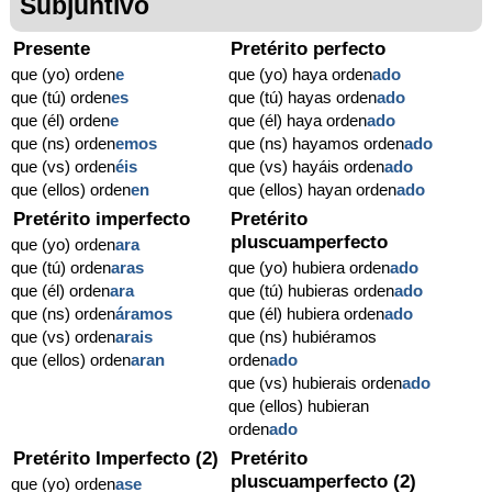
Subjuntivo
Presente
Pretérito perfecto
que (yo) orden
e
que (yo) haya orden
ado
que (tú) orden
es
que (tú) hayas orden
ado
que (él) orden
e
que (él) haya orden
ado
que (ns) orden
emos
que (ns) hayamos orden
ado
que (vs) orden
éis
que (vs) hayáis orden
ado
que (ellos) orden
en
que (ellos) hayan orden
ado
Pretérito imperfecto
Pretérito
pluscuamperfecto
que (yo) orden
ara
que (tú) orden
aras
que (yo) hubiera orden
ado
que (él) orden
ara
que (tú) hubieras orden
ado
que (ns) orden
áramos
que (él) hubiera orden
ado
que (vs) orden
arais
que (ns) hubiéramos
que (ellos) orden
aran
orden
ado
que (vs) hubierais orden
ado
que (ellos) hubieran
orden
ado
Pretérito Imperfecto (2)
Pretérito
pluscuamperfecto (2)
que (yo) orden
ase