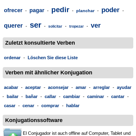
pedir
poder
ofrecer
pagar
-
-
-
-
-
planchar
ser
ver
querer
-
-
-
-
solicitar
tropezar
Zuletzt konsultierte Verben
ordenar
-
Löschen Sie diese Liste
Verben mit ähnlicher Konjugation
acabar
-
aceptar
-
aconsejar
-
amar
-
arreglar
-
ayudar
-
bailar
-
bañar
-
callar
-
cambiar
-
caminar
-
cantar
-
casar
-
cenar
-
comprar
-
hablar
Konjugationssoftware
El Conjugador ist auch offline auf Computer, Tablet und