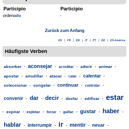
Participio
Participio
orden
ado
-
Zurück zum Anfang
ES
|
FR
|
EN
|
IT
|
PT
|
DE
|
ES-América
Häufigste Verben
aconsejar
-
-
-
-
-
absorber
animar
acreditar
adherir
-
-
-
-
calentar
-
apostar
arrodillar
atacar
calar
-
-
continuar
-
-
coleccionar
congelar
controlar
estar
dar
decir
convenir
-
-
-
-
-
edificar
diseñar
haber
gustar
-
-
-
-
-
-
-
expirar
explotar
forzar
guiñar
ir
hablar
mentir
-
interrumpir
-
-
-
nevar
-