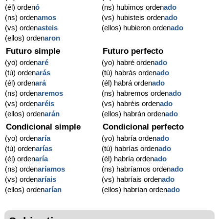
(él) orden
ó
(ns) hubimos orden
ado
(ns) orden
amos
(vs) hubisteis orden
ado
(vs) orden
asteis
(ellos) hubieron orden
ado
(ellos) orden
aron
Futuro simple
Futuro perfecto
(yo) orden
aré
(yo) habré orden
ado
(tú) orden
arás
(tú) habrás orden
ado
(él) orden
ará
(él) habrá orden
ado
(ns) orden
aremos
(ns) habremos orden
ado
(vs) orden
aréis
(vs) habréis orden
ado
(ellos) orden
arán
(ellos) habrán orden
ado
Condicional simple
Condicional perfecto
(yo) orden
aría
(yo) habría orden
ado
(tú) orden
arías
(tú) habrías orden
ado
(él) orden
aría
(él) habría orden
ado
(ns) orden
aríamos
(ns) habríamos orden
ado
(vs) orden
aríais
(vs) habríais orden
ado
(ellos) orden
arían
(ellos) habrían orden
ado