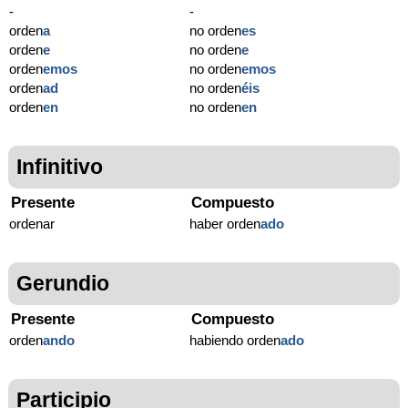
-
-
orden
a
no orden
es
orden
e
no orden
e
orden
emos
no orden
emos
orden
ad
no orden
éis
orden
en
no orden
en
Infinitivo
Presente
Compuesto
ordenar
haber orden
ado
Gerundio
Presente
Compuesto
orden
ando
habiendo orden
ado
Participio