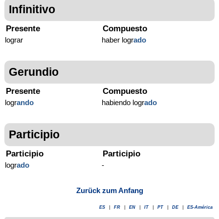
Infinitivo
Presente
Compuesto
lograr
haber logr
ado
Gerundio
Presente
Compuesto
logr
ando
habiendo logr
ado
Participio
Participio
Participio
logr
ado
-
Zurück zum Anfang
ES
|
FR
|
EN
|
IT
|
PT
|
DE
|
ES-América