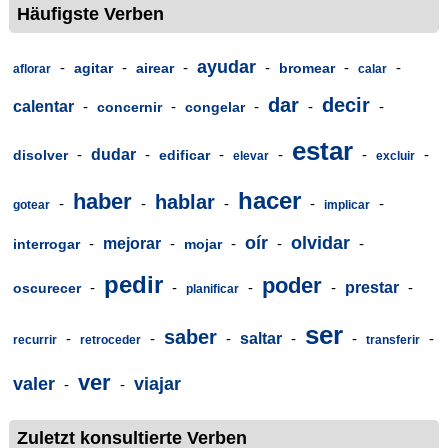
Häufigste Verben
ayudar
-
-
-
-
-
-
agitar
airear
bromear
aflorar
calar
dar
decir
calentar
-
-
-
-
-
concernir
congelar
estar
-
dudar
-
-
-
-
-
disolver
edificar
elevar
excluir
hacer
haber
hablar
-
-
-
-
-
gotear
implicar
oír
olvidar
-
mejorar
-
-
-
-
interrogar
mojar
pedir
poder
-
-
-
-
prestar
-
oscurecer
planificar
ser
saber
-
-
-
saltar
-
-
-
recurrir
retroceder
transferir
ver
valer
viajar
-
-
Zuletzt konsultierte Verben