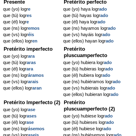
Presente
Pretérito perfecto
que (yo) logr
e
que (yo) haya logr
ado
que (tú) logr
es
que (tú) hayas logr
ado
que (él) logr
e
que (él) haya logr
ado
que (ns) logr
emos
que (ns) hayamos logr
ado
que (vs) logr
éis
que (vs) hayáis logr
ado
que (ellos) logr
en
que (ellos) hayan logr
ado
Pretérito imperfecto
Pretérito
pluscuamperfecto
que (yo) logr
ara
que (tú) logr
aras
que (yo) hubiera logr
ado
que (él) logr
ara
que (tú) hubieras logr
ado
que (ns) logr
áramos
que (él) hubiera logr
ado
que (vs) logr
arais
que (ns) hubiéramos logr
ado
que (ellos) logr
aran
que (vs) hubierais logr
ado
que (ellos) hubieran logr
ado
Pretérito Imperfecto (2)
Pretérito
pluscuamperfecto (2)
que (yo) logr
ase
que (tú) logr
ases
que (yo) hubiese logr
ado
que (él) logr
ase
que (tú) hubieses logr
ado
que (ns) logr
ásemos
que (él) hubiese logr
ado
que (vs) logr
aseis
que (ns) hubiésemos logr
ado