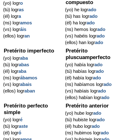
compuesto
(yo) logr
o
(tú) logr
as
(yo) he logr
ado
(él) logr
a
(tú) has logr
ado
(ns) logr
amos
(él) ha logr
ado
(vs) logr
áis
(ns) hemos logr
ado
(ellos) logr
an
(vs) habéis logr
ado
(ellos) han logr
ado
Pretérito imperfecto
Pretérito
pluscuamperfecto
(yo) logr
aba
(tú) logr
abas
(yo) había logr
ado
(él) logr
aba
(tú) habías logr
ado
(ns) logr
ábamos
(él) había logr
ado
(vs) logr
abais
(ns) habíamos logr
ado
(ellos) logr
aban
(vs) habíais logr
ado
(ellos) habían logr
ado
Pretérito perfecto
Pretérito anterior
simple
(yo) hube logr
ado
(yo) logr
é
(tú) hubiste logr
ado
(tú) logr
aste
(él) hubo logr
ado
(él) logr
ó
(ns) hubimos logr
ado
(ns) logr
amos
(vs) hubisteis logr
ado