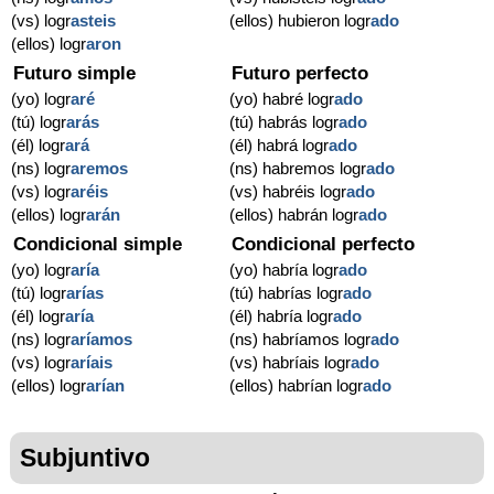
(vs) logr
asteis
(ellos) hubieron logr
ado
(ellos) logr
aron
Futuro simple
Futuro perfecto
(yo) logr
aré
(yo) habré logr
ado
(tú) logr
arás
(tú) habrás logr
ado
(él) logr
ará
(él) habrá logr
ado
(ns) logr
aremos
(ns) habremos logr
ado
(vs) logr
aréis
(vs) habréis logr
ado
(ellos) logr
arán
(ellos) habrán logr
ado
Condicional simple
Condicional perfecto
(yo) logr
aría
(yo) habría logr
ado
(tú) logr
arías
(tú) habrías logr
ado
(él) logr
aría
(él) habría logr
ado
(ns) logr
aríamos
(ns) habríamos logr
ado
(vs) logr
aríais
(vs) habríais logr
ado
(ellos) logr
arían
(ellos) habrían logr
ado
Subjuntivo