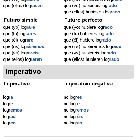
que (ellos) logr
asen
que (vs) hubieseis logr
ado
que (ellos) hubiesen logr
ado
Futuro simple
Futuro perfecto
que (yo) logr
are
que (yo) hubiere logr
ado
que (tú) logr
ares
que (tú) hubieres logr
ado
que (él) logr
are
que (él) hubiere logr
ado
que (ns) logr
áremos
que (ns) hubiéremos logr
ado
que (vs) logr
areis
que (vs) hubiereis logr
ado
que (ellos) logr
aren
que (ellos) hubieren logr
ado
Imperativo
Imperativo
Imperativo negativo
-
-
logr
a
no logr
es
logr
e
no logr
e
logr
emos
no logr
emos
logr
ad
no logr
éis
logr
en
no logr
en