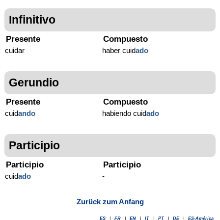
Infinitivo
Presente
Compuesto
cuidar
haber cuid
ado
Gerundio
Presente
Compuesto
cuid
ando
habiendo cuid
ado
Participio
Participio
Participio
cuid
ado
-
Zurück zum Anfang
ES
|
FR
|
EN
|
IT
|
PT
|
DE
|
ES-América