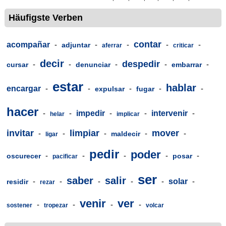
Häufigste Verben
contar
acompañar
-
-
-
-
-
adjuntar
aferrar
criticar
decir
despedir
-
-
-
-
-
cursar
denunciar
embarrar
estar
hablar
encargar
-
-
-
-
-
expulsar
fugar
hacer
-
-
impedir
-
-
intervenir
-
helar
implicar
invitar
limpiar
mover
-
-
-
-
-
maldecir
ligar
pedir
poder
-
-
-
-
-
oscurecer
posar
pacificar
ser
saber
salir
-
-
-
-
-
solar
-
residir
rezar
venir
ver
-
-
-
-
sostener
tropezar
volcar