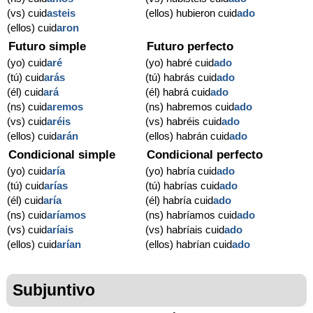
(vs) cuid
asteis
(ellos) hubieron cuid
ado
(ellos) cuid
aron
Futuro simple
Futuro perfecto
(yo) cuid
aré
(yo) habré cuid
ado
(tú) cuid
arás
(tú) habrás cuid
ado
(él) cuid
ará
(él) habrá cuid
ado
(ns) cuid
aremos
(ns) habremos cuid
ado
(vs) cuid
aréis
(vs) habréis cuid
ado
(ellos) cuid
arán
(ellos) habrán cuid
ado
Condicional simple
Condicional perfecto
(yo) cuid
aría
(yo) habría cuid
ado
(tú) cuid
arías
(tú) habrías cuid
ado
(él) cuid
aría
(él) habría cuid
ado
(ns) cuid
aríamos
(ns) habríamos cuid
ado
(vs) cuid
aríais
(vs) habríais cuid
ado
(ellos) cuid
arían
(ellos) habrían cuid
ado
Subjuntivo