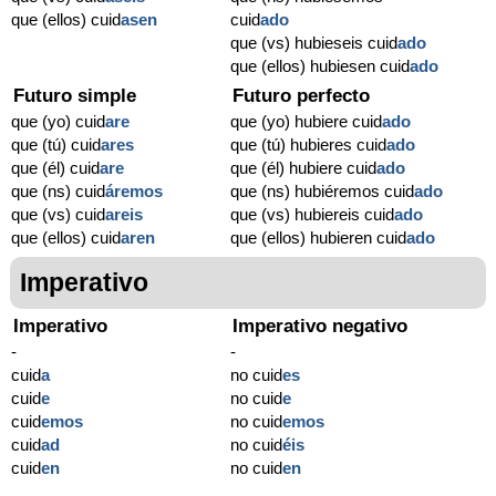
que (ellos) cuid
asen
cuid
ado
que (vs) hubieseis cuid
ado
que (ellos) hubiesen cuid
ado
Futuro simple
Futuro perfecto
que (yo) cuid
are
que (yo) hubiere cuid
ado
que (tú) cuid
ares
que (tú) hubieres cuid
ado
que (él) cuid
are
que (él) hubiere cuid
ado
que (ns) cuid
áremos
que (ns) hubiéremos cuid
ado
que (vs) cuid
areis
que (vs) hubiereis cuid
ado
que (ellos) cuid
aren
que (ellos) hubieren cuid
ado
Imperativo
Imperativo
Imperativo negativo
-
-
cuid
a
no cuid
es
cuid
e
no cuid
e
cuid
emos
no cuid
emos
cuid
ad
no cuid
éis
cuid
en
no cuid
en