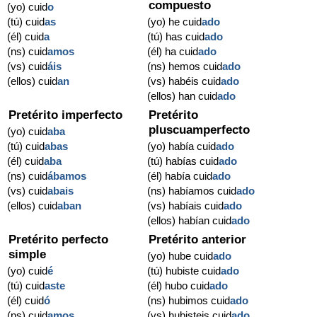
compuesto
(yo) cuid
o
(tú) cuid
as
(yo) he cuid
ado
(él) cuid
a
(tú) has cuid
ado
(ns) cuid
amos
(él) ha cuid
ado
(vs) cuid
áis
(ns) hemos cuid
ado
(ellos) cuid
an
(vs) habéis cuid
ado
(ellos) han cuid
ado
Pretérito imperfecto
Pretérito
pluscuamperfecto
(yo) cuid
aba
(tú) cuid
abas
(yo) había cuid
ado
(él) cuid
aba
(tú) habías cuid
ado
(ns) cuid
ábamos
(él) había cuid
ado
(vs) cuid
abais
(ns) habíamos cuid
ado
(ellos) cuid
aban
(vs) habíais cuid
ado
(ellos) habían cuid
ado
Pretérito perfecto
Pretérito anterior
simple
(yo) hube cuid
ado
(yo) cuid
é
(tú) hubiste cuid
ado
(tú) cuid
aste
(él) hubo cuid
ado
(él) cuid
ó
(ns) hubimos cuid
ado
(ns) cuid
amos
(vs) hubisteis cuid
ado