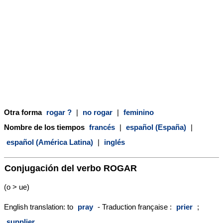
Otra forma
rogar ?
|
no rogar
|
feminino
Nombre de los tiempos
francés
|
español (España)
|
español (América Latina)
|
inglés
Conjugación del verbo
ROGAR
(o > ue)
English translation: to
pray
- Traduction française :
prier
;
supplier