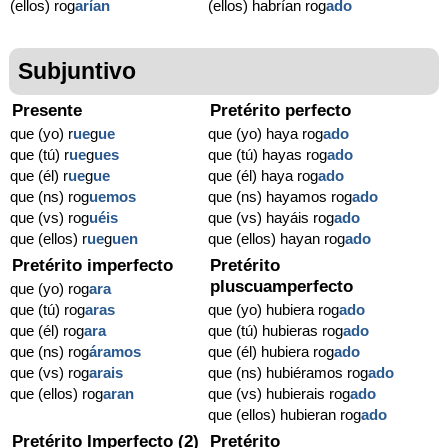
(ellos) rog
arían
(ellos) habrían rog
ado
Subjuntivo
Presente
Pretérito perfecto
que (yo) r
ue
g
ue
que (yo) haya rog
ado
que (tú) r
ue
g
ues
que (tú) hayas rog
ado
que (él) r
ue
g
ue
que (él) haya rog
ado
que (ns) rog
uemos
que (ns) hayamos rog
ado
que (vs) rog
uéis
que (vs) hayáis rog
ado
que (ellos) r
ue
g
uen
que (ellos) hayan rog
ado
Pretérito imperfecto
Pretérito
pluscuamperfecto
que (yo) rog
ara
que (tú) rog
aras
que (yo) hubiera rog
ado
que (él) rog
ara
que (tú) hubieras rog
ado
que (ns) rog
áramos
que (él) hubiera rog
ado
que (vs) rog
arais
que (ns) hubiéramos rog
ado
que (ellos) rog
aran
que (vs) hubierais rog
ado
que (ellos) hubieran rog
ado
Pretérito Imperfecto (2)
Pretérito