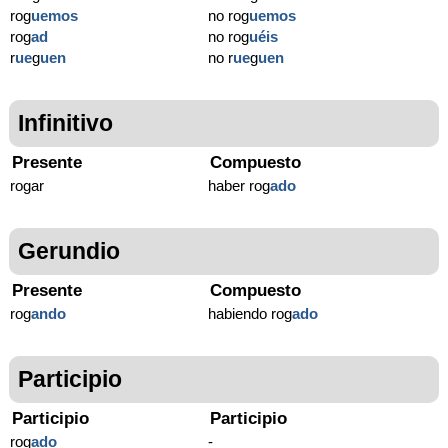
rog
uemos
no rog
uemos
rog
ad
no rog
uéis
r
ue
g
uen
no r
ue
g
uen
Infinitivo
Presente
Compuesto
rogar
haber rog
ado
Gerundio
Presente
Compuesto
rog
ando
habiendo rog
ado
Participio
Participio
Participio
rog
ado
-