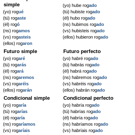
simple
(yo) hube rog
ado
(yo) rog
ué
(tú) hubiste rog
ado
(tú) rog
aste
(él) hubo rog
ado
(él) rog
ó
(ns) hubimos rog
ado
(ns) rog
amos
(vs) hubisteis rog
ado
(vs) rog
asteis
(ellos) hubieron rog
ado
(ellos) rog
aron
Futuro simple
Futuro perfecto
(yo) rog
aré
(yo) habré rog
ado
(tú) rog
arás
(tú) habrás rog
ado
(él) rog
ará
(él) habrá rog
ado
(ns) rog
aremos
(ns) habremos rog
ado
(vs) rog
aréis
(vs) habréis rog
ado
(ellos) rog
arán
(ellos) habrán rog
ado
Condicional simple
Condicional perfecto
(yo) rog
aría
(yo) habría rog
ado
(tú) rog
arías
(tú) habrías rog
ado
(él) rog
aría
(él) habría rog
ado
(ns) rog
aríamos
(ns) habríamos rog
ado
(vs) rog
aríais
(vs) habríais rog
ado