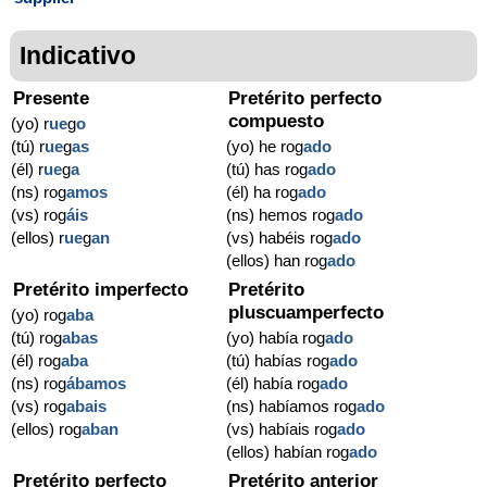
Indicativo
Presente
Pretérito perfecto
compuesto
(yo) r
ue
g
o
(tú) r
ue
g
as
(yo) he rog
ado
(él) r
ue
g
a
(tú) has rog
ado
(ns) rog
amos
(él) ha rog
ado
(vs) rog
áis
(ns) hemos rog
ado
(ellos) r
ue
g
an
(vs) habéis rog
ado
(ellos) han rog
ado
Pretérito imperfecto
Pretérito
pluscuamperfecto
(yo) rog
aba
(tú) rog
abas
(yo) había rog
ado
(él) rog
aba
(tú) habías rog
ado
(ns) rog
ábamos
(él) había rog
ado
(vs) rog
abais
(ns) habíamos rog
ado
(ellos) rog
aban
(vs) habíais rog
ado
(ellos) habían rog
ado
Pretérito perfecto
Pretérito anterior