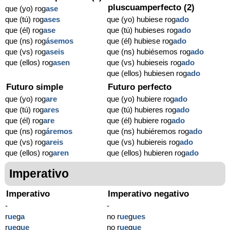
pluscuamperfecto (2)
que (yo) rog
ase
que (tú) rog
ases
que (yo) hubiese rog
ado
que (él) rog
ase
que (tú) hubieses rog
ado
que (ns) rog
ásemos
que (él) hubiese rog
ado
que (vs) rog
aseis
que (ns) hubiésemos rog
ado
que (ellos) rog
asen
que (vs) hubieseis rog
ado
que (ellos) hubiesen rog
ado
Futuro simple
Futuro perfecto
que (yo) rog
are
que (yo) hubiere rog
ado
que (tú) rog
ares
que (tú) hubieres rog
ado
que (él) rog
are
que (él) hubiere rog
ado
que (ns) rog
áremos
que (ns) hubiéremos rog
ado
que (vs) rog
areis
que (vs) hubiereis rog
ado
que (ellos) rog
aren
que (ellos) hubieren rog
ado
Imperativo
Imperativo
Imperativo negativo
-
-
r
ue
g
a
no r
ue
g
ues
r
ue
g
ue
no r
ue
g
ue