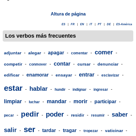
Altura de página
ES
|
FR
|
EN
|
IT
|
PT
|
DE
|
ES-América
Los verbos más frecuentes
comer
-
-
apagar
-
-
-
adjuntar
alegar
comentar
contar
-
-
-
-
-
competir
cursar
denunciar
conmover
entrar
-
enamorar
-
-
-
-
edificar
ensayar
esclavizar
estar
hablar
-
-
-
-
-
hundir
indignar
ingresar
limpiar
mandar
morir
-
-
-
-
participar
-
luchar
pedir
poder
saber
-
-
-
-
-
-
residir
pecar
resumir
ser
salir
-
-
tardar
-
tragar
-
-
-
vaticinar
tropezar