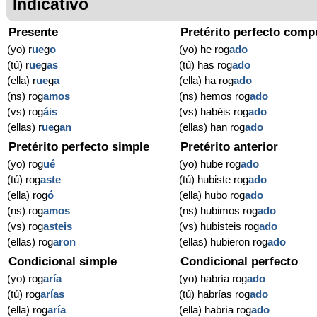
Indicativo
Presente
Pretérito perfecto comp
(yo) r
ue
g
o
(yo) he rog
ado
(tú) r
ue
g
as
(tú) has rog
ado
(ella) r
ue
g
a
(ella) ha rog
ado
(ns) rog
amos
(ns) hemos rog
ado
(vs) rog
áis
(vs) habéis rog
ado
(ellas) r
ue
g
an
(ellas) han rog
ado
Pretérito perfecto simple
Pretérito anterior
(yo) rog
ué
(yo) hube rog
ado
(tú) rog
aste
(tú) hubiste rog
ado
(ella) rog
ó
(ella) hubo rog
ado
(ns) rog
amos
(ns) hubimos rog
ado
(vs) rog
asteis
(vs) hubisteis rog
ado
(ellas) rog
aron
(ellas) hubieron rog
ado
Condicional simple
Condicional perfecto
(yo) rog
aría
(yo) habría rog
ado
(tú) rog
arías
(tú) habrías rog
ado
(ella) rog
aría
(ella) habría rog
ado