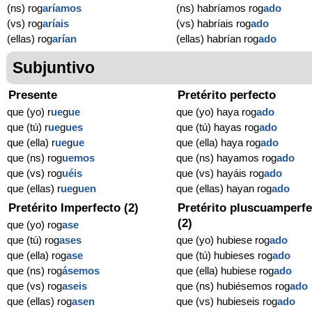
(ns) rog
aríamos
(ns) habríamos rog
ado
(vs) rog
aríais
(vs) habríais rog
ado
(ellas) rog
arían
(ellas) habrían rog
ado
Subjuntivo
Presente
Pretérito perfecto
que (yo) r
ue
g
ue
que (yo) haya rog
ado
que (tú) r
ue
g
ues
que (tú) hayas rog
ado
que (ella) r
ue
g
ue
que (ella) haya rog
ado
que (ns) rog
uemos
que (ns) hayamos rog
ado
que (vs) rog
uéis
que (vs) hayáis rog
ado
que (ellas) r
ue
g
uen
que (ellas) hayan rog
ado
Pretérito Imperfecto (2)
Pretérito pluscuamperfe
(2)
que (yo) rog
ase
que (tú) rog
ases
que (yo) hubiese rog
ado
que (ella) rog
ase
que (tú) hubieses rog
ado
que (ns) rog
ásemos
que (ella) hubiese rog
ado
que (vs) rog
aseis
que (ns) hubiésemos rog
ado
que (ellas) rog
asen
que (vs) hubieseis rog
ado