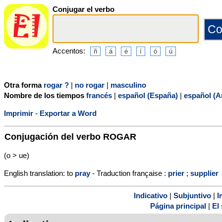
Conjugar el verbo
Accentos:
Otra forma
rogar ?
|
no rogar
|
masculino
Nombre de los tiempos
francés
|
español (España)
|
español (A
Imprimir
-
Exportar a Word
Conjugación del verbo
ROGAR
(o > ue)
English translation: to
pray
- Traduction française :
prier
;
supplier
Indicativo
|
Subjuntivo
|
I
Página principal
|
El 