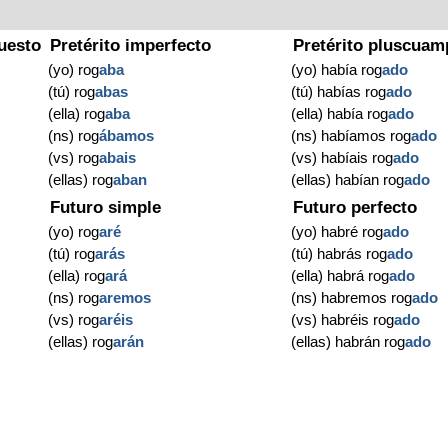
uesto
Pretérito imperfecto
Pretérito pluscuam
(yo) rog
aba
(yo) había rog
ado
(tú) rog
abas
(tú) habías rog
ado
(ella) rog
aba
(ella) había rog
ado
(ns) rog
ábamos
(ns) habíamos rog
ado
(vs) rog
abais
(vs) habíais rog
ado
(ellas) rog
aban
(ellas) habían rog
ado
Futuro simple
Futuro perfecto
(yo) rog
aré
(yo) habré rog
ado
(tú) rog
arás
(tú) habrás rog
ado
(ella) rog
ará
(ella) habrá rog
ado
(ns) rog
aremos
(ns) habremos rog
ado
(vs) rog
aréis
(vs) habréis rog
ado
(ellas) rog
arán
(ellas) habrán rog
ado