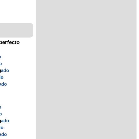
perfecto
o
o
o
g
ado
do
ado
o
o
o
g
ado
do
ado