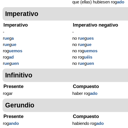
que (ellas) hubiesen rog
ado
Imperativo
Imperativo
Imperativo negativo
-
-
r
ue
g
a
no r
ue
g
ues
r
ue
g
ue
no r
ue
g
ue
rog
uemos
no rog
uemos
rog
ad
no rog
uéis
r
ue
g
uen
no r
ue
g
uen
Infinitivo
Presente
Compuesto
rogar
haber rog
ado
Gerundio
Presente
Compuesto
rog
ando
habiendo rog
ado