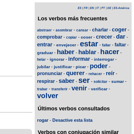
ES
|
FR
|
EN
|
IT
|
PT
|
DE
|
ES-América
Los verbos más frecuentes
coger
-
-
-
charlar
-
-
abstraer
asombrar
cansar
dar
crecer
comprobar
-
-
-
-
-
coser
copiar
estar
entrar
-
-
-
-
faltar
-
envejecer
fallar
hacer
haber
hablar
-
-
-
-
graduar
informar
-
-
-
-
ignorar
interrogar
helar
poder
-
-
-
-
jubilar
justificar
picar
querer
reír
pronunciar
-
-
-
-
rehacer
ser
saber
respirar
-
-
-
-
-
sumar
solicitar
venir
-
-
-
-
verificar
trabar
transferir
volver
Últimos verbos consultados
rogar
-
Desactive esta lista
Verbos con conjugación similar