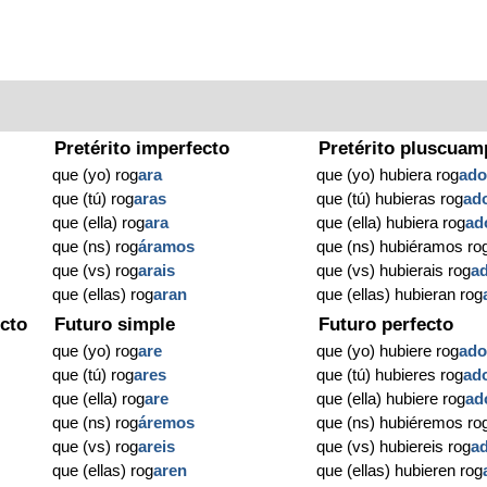
Pretérito imperfecto
Pretérito pluscuam
que (yo) rog
ara
que (yo) hubiera rog
ad
que (tú) rog
aras
que (tú) hubieras rog
ad
que (ella) rog
ara
que (ella) hubiera rog
ad
que (ns) rog
áramos
que (ns) hubiéramos ro
que (vs) rog
arais
que (vs) hubierais rog
a
que (ellas) rog
aran
que (ellas) hubieran rog
cto
Futuro simple
Futuro perfecto
que (yo) rog
are
que (yo) hubiere rog
ad
que (tú) rog
ares
que (tú) hubieres rog
ad
que (ella) rog
are
que (ella) hubiere rog
ad
que (ns) rog
áremos
que (ns) hubiéremos ro
que (vs) rog
areis
que (vs) hubiereis rog
a
que (ellas) rog
aren
que (ellas) hubieren rog