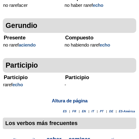
no rarefacer
no haber raref
echo
Gerundio
Presente
Compuesto
no raref
aciendo
no habiendo raref
echo
Participio
Participio
Participio
raref
echo
-
Altura de página
ES
|
FR
|
EN
|
IT
|
PT
|
DE
|
ES-América
Los verbos más frecuentes