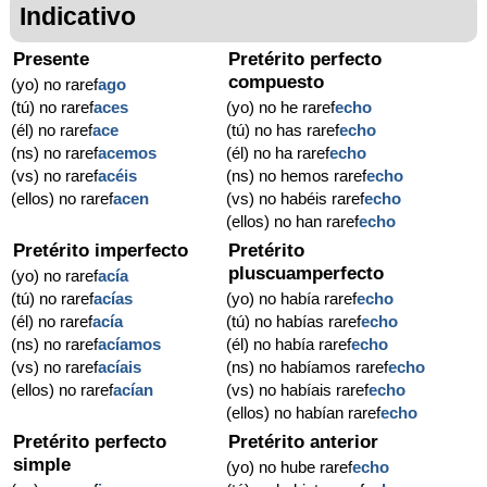
Indicativo
Presente
Pretérito perfecto
compuesto
(yo) no raref
ago
(tú) no raref
aces
(yo) no he raref
echo
(él) no raref
ace
(tú) no has raref
echo
(ns) no raref
acemos
(él) no ha raref
echo
(vs) no raref
acéis
(ns) no hemos raref
echo
(ellos) no raref
acen
(vs) no habéis raref
echo
(ellos) no han raref
echo
Pretérito imperfecto
Pretérito
pluscuamperfecto
(yo) no raref
acía
(tú) no raref
acías
(yo) no había raref
echo
(él) no raref
acía
(tú) no habías raref
echo
(ns) no raref
acíamos
(él) no había raref
echo
(vs) no raref
acíais
(ns) no habíamos raref
echo
(ellos) no raref
acían
(vs) no habíais raref
echo
(ellos) no habían raref
echo
Pretérito perfecto
Pretérito anterior
simple
(yo) no hube raref
echo