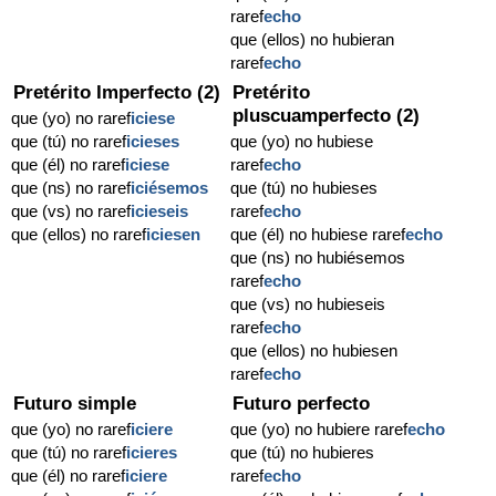
raref
echo
que (ellos) no hubieran
raref
echo
Pretérito Imperfecto (2)
Pretérito
pluscuamperfecto (2)
que (yo) no raref
iciese
que (tú) no raref
icieses
que (yo) no hubiese
que (él) no raref
iciese
raref
echo
que (ns) no raref
iciésemos
que (tú) no hubieses
que (vs) no raref
icieseis
raref
echo
que (ellos) no raref
iciesen
que (él) no hubiese raref
echo
que (ns) no hubiésemos
raref
echo
que (vs) no hubieseis
raref
echo
que (ellos) no hubiesen
raref
echo
Futuro simple
Futuro perfecto
que (yo) no raref
iciere
que (yo) no hubiere raref
echo
que (tú) no raref
icieres
que (tú) no hubieres
que (él) no raref
iciere
raref
echo