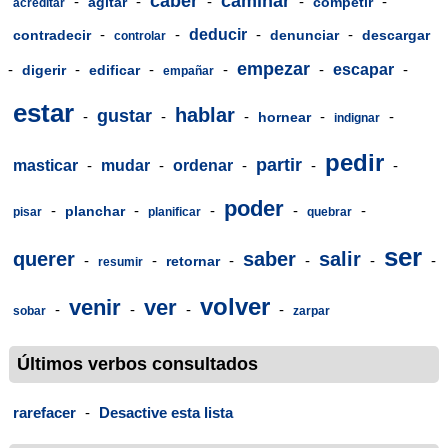
caber
caminar
-
-
-
-
-
agitar
competir
acreditar
-
-
deducir
-
-
contradecir
denunciar
descargar
controlar
empezar
-
-
-
-
-
escapar
-
digerir
edificar
empañar
estar
hablar
gustar
-
-
-
-
-
hornear
indignar
pedir
partir
masticar
-
mudar
-
ordenar
-
-
-
poder
-
-
-
-
-
planchar
pisar
planificar
quebrar
ser
querer
saber
salir
-
-
-
-
-
-
retornar
resumir
volver
venir
ver
-
-
-
-
sobar
zarpar
Últimos verbos consultados
rarefacer
-
Desactive esta lista