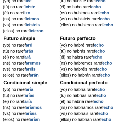
(yo) no raref
ice
(tú) no hubiste raref
echo
(tú) no raref
iciste
(él) no hubo raref
echo
(él) no raref
izo
(ns) no hubimos raref
echo
(ns) no raref
icimos
(vs) no hubisteis raref
echo
(vs) no raref
icisteis
(ellos) no hubieron raref
echo
(ellos) no raref
icieron
Futuro simple
Futuro perfecto
(yo) no raref
aré
(yo) no habré raref
echo
(tú) no raref
arás
(tú) no habrás raref
echo
(él) no raref
ará
(él) no habrá raref
echo
(ns) no raref
aremos
(ns) no habremos raref
echo
(vs) no raref
aréis
(vs) no habréis raref
echo
(ellos) no raref
arán
(ellos) no habrán raref
echo
Condicional simple
Condicional perfecto
(yo) no raref
aría
(yo) no habría raref
echo
(tú) no raref
arías
(tú) no habrías raref
echo
(él) no raref
aría
(él) no habría raref
echo
(ns) no raref
aríamos
(ns) no habríamos raref
echo
(vs) no raref
aríais
(vs) no habríais raref
echo
(ellos) no raref
arían
(ellos) no habrían raref
echo