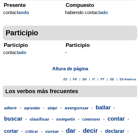
Presente
Compuesto
contact
ando
habiendo contact
ado
Participio
Participio
Participio
contact
ado
-
Altura de página
ES
|
FR
|
EN
|
IT
|
PT
|
DE
|
ES-América
Los verbos más frecuentes
bailar
-
-
-
-
-
avergonzar
adherir
agrandar
alojar
buscar
contar
-
-
-
-
-
clasificar
competir
conmover
dar
decir
cortar
-
-
-
-
-
declarar
-
cursar
criticar