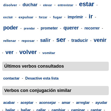
estar
duchar
-
-
-
-
-
disolver
elevar
entrevistar
ir
-
-
-
-
imprimir
-
-
expulsar
fugar
excluir
forzar
poder
querer
-
-
prometer
-
-
recorrer
-
prendar
ser
venir
salir
traducir
-
-
-
-
-
rellenar
reposar
volver
ver
-
-
-
vomitar
Últimos verbos consultados
contactar
-
Desactive esta lista
Verbos con conjugación similar
acabar
-
aceptar
-
aconsejar
-
amar
-
arreglar
-
ayudar
-
bailar
-
bañar
-
callar
-
cambiar
-
caminar
-
cantar
-