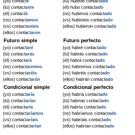
(yo) contact
é
(tú) hubiste contact
ado
(tú) contact
aste
(él) hubo contact
ado
(él) contact
ó
(ns) hubimos contact
ado
(ns) contact
amos
(vs) hubisteis contact
ado
(vs) contact
asteis
(ellos) hubieron contact
ado
(ellos) contact
aron
Futuro simple
Futuro perfecto
(yo) contact
aré
(yo) habré contact
ado
(tú) contact
arás
(tú) habrás contact
ado
(él) contact
ará
(él) habrá contact
ado
(ns) contact
aremos
(ns) habremos contact
ado
(vs) contact
aréis
(vs) habréis contact
ado
(ellos) contact
arán
(ellos) habrán contact
ado
Condicional simple
Condicional perfecto
(yo) contact
aría
(yo) habría contact
ado
(tú) contact
arías
(tú) habrías contact
ado
(él) contact
aría
(él) habría contact
ado
(ns) contact
aríamos
(ns) habríamos contact
ado
(vs) contact
aríais
(vs) habríais contact
ado
(ellos) contact
arían
(ellos) habrían contact
ado