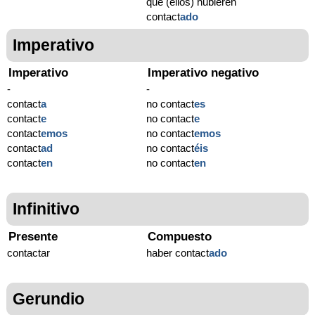
que (ellos) hubieren
contact
ado
Imperativo
Imperativo
Imperativo negativo
-
-
contact
a
no contact
es
contact
e
no contact
e
contact
emos
no contact
emos
contact
ad
no contact
éis
contact
en
no contact
en
Infinitivo
Presente
Compuesto
contactar
haber contact
ado
Gerundio