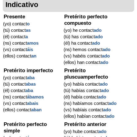
Indicativo
Presente
Pretérito perfecto
compuesto
(yo) contact
o
(tú) contact
as
(yo) he contact
ado
(él) contact
a
(tú) has contact
ado
(ns) contact
amos
(él) ha contact
ado
(vs) contact
áis
(ns) hemos contact
ado
(ellos) contact
an
(vs) habéis contact
ado
(ellos) han contact
ado
Pretérito imperfecto
Pretérito
pluscuamperfecto
(yo) contact
aba
(tú) contact
abas
(yo) había contact
ado
(él) contact
aba
(tú) habías contact
ado
(ns) contact
ábamos
(él) había contact
ado
(vs) contact
abais
(ns) habíamos contact
ado
(ellos) contact
aban
(vs) habíais contact
ado
(ellos) habían contact
ado
Pretérito perfecto
Pretérito anterior
simple
(yo) hube contact
ado