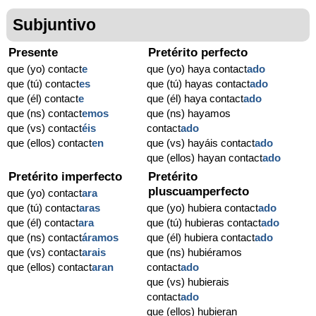
Subjuntivo
Presente
Pretérito perfecto
que (yo) contact
e
que (yo) haya contact
ado
que (tú) contact
es
que (tú) hayas contact
ado
que (él) contact
e
que (él) haya contact
ado
que (ns) contact
emos
que (ns) hayamos
que (vs) contact
éis
contact
ado
que (ellos) contact
en
que (vs) hayáis contact
ado
que (ellos) hayan contact
ado
Pretérito imperfecto
Pretérito
pluscuamperfecto
que (yo) contact
ara
que (tú) contact
aras
que (yo) hubiera contact
ado
que (él) contact
ara
que (tú) hubieras contact
ado
que (ns) contact
áramos
que (él) hubiera contact
ado
que (vs) contact
arais
que (ns) hubiéramos
que (ellos) contact
aran
contact
ado
que (vs) hubierais
contact
ado
que (ellos) hubieran