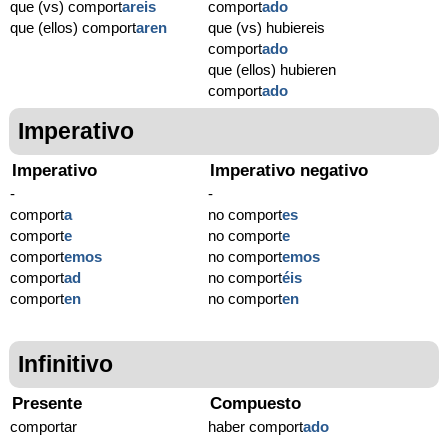
que (vs) comport
areis
comport
ado
que (ellos) comport
aren
que (vs) hubiereis
comport
ado
que (ellos) hubieren
comport
ado
Imperativo
Imperativo
Imperativo negativo
-
-
comport
a
no comport
es
comport
e
no comport
e
comport
emos
no comport
emos
comport
ad
no comport
éis
comport
en
no comport
en
Infinitivo
Presente
Compuesto
comportar
haber comport
ado