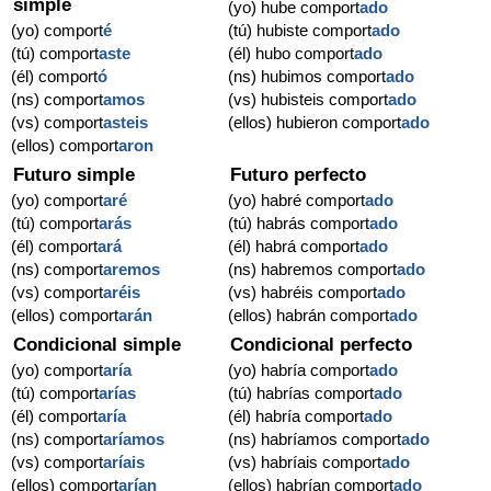
simple
(yo) hube comport
ado
(yo) comport
é
(tú) hubiste comport
ado
(tú) comport
aste
(él) hubo comport
ado
(él) comport
ó
(ns) hubimos comport
ado
(ns) comport
amos
(vs) hubisteis comport
ado
(vs) comport
asteis
(ellos) hubieron comport
ado
(ellos) comport
aron
Futuro simple
Futuro perfecto
(yo) comport
aré
(yo) habré comport
ado
(tú) comport
arás
(tú) habrás comport
ado
(él) comport
ará
(él) habrá comport
ado
(ns) comport
aremos
(ns) habremos comport
ado
(vs) comport
aréis
(vs) habréis comport
ado
(ellos) comport
arán
(ellos) habrán comport
ado
Condicional simple
Condicional perfecto
(yo) comport
aría
(yo) habría comport
ado
(tú) comport
arías
(tú) habrías comport
ado
(él) comport
aría
(él) habría comport
ado
(ns) comport
aríamos
(ns) habríamos comport
ado
(vs) comport
aríais
(vs) habríais comport
ado
(ellos) comport
arían
(ellos) habrían comport
ado