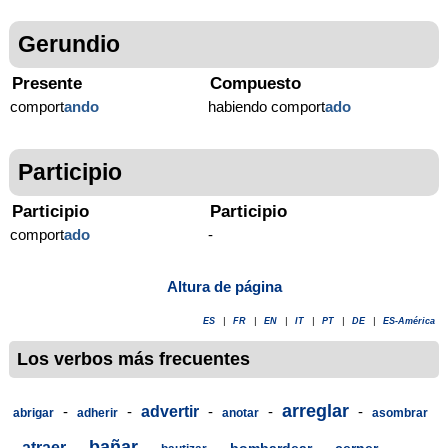
Gerundio
Presente
Compuesto
comport
ando
habiendo comport
ado
Participio
Participio
Participio
comport
ado
-
Altura de página
ES
|
FR
|
EN
|
IT
|
PT
|
DE
|
ES-América
Los verbos más frecuentes
arreglar
-
-
advertir
-
-
-
abrigar
adherir
anotar
asombrar
bañar
-
atraer
-
-
-
-
-
bombardear
cerner