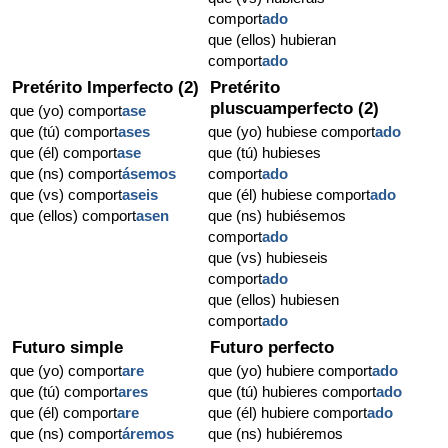
comport
ado
que (ellos) hubieran
comport
ado
Pretérito Imperfecto (2)
Pretérito
pluscuamperfecto (2)
que (yo) comport
ase
que (tú) comport
ases
que (yo) hubiese comport
ado
que (él) comport
ase
que (tú) hubieses
que (ns) comport
ásemos
comport
ado
que (vs) comport
aseis
que (él) hubiese comport
ado
que (ellos) comport
asen
que (ns) hubiésemos
comport
ado
que (vs) hubieseis
comport
ado
que (ellos) hubiesen
comport
ado
Futuro simple
Futuro perfecto
que (yo) comport
are
que (yo) hubiere comport
ado
que (tú) comport
ares
que (tú) hubieres comport
ado
que (él) comport
are
que (él) hubiere comport
ado
que (ns) comport
áremos
que (ns) hubiéremos