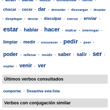
bautizar
dar
chocar
-
cocer
-
-
-
-
descargar
demandar
despejar
enviar
-
-
-
disculpar
-
-
-
desplegar
desviar
enervar
estar
hacer
hablar
-
-
-
-
-
interrogar
implicar
pedir
limpiar
medir
-
-
-
-
-
oscurecer
peer
ser
poder
saber
salir
-
-
-
-
-
-
rellenar
residir
venir
ver
-
-
soplar
Últimos verbos consultados
comportar
-
Desactive esta lista
Verbos con conjugación similar