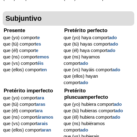
Subjuntivo
Presente
Pretérito perfecto
que (yo) comport
e
que (yo) haya comport
ado
que (tú) comport
es
que (tú) hayas comport
ado
que (él) comport
e
que (él) haya comport
ado
que (ns) comport
emos
que (ns) hayamos
que (vs) comport
éis
comport
ado
que (ellos) comport
en
que (vs) hayáis comport
ado
que (ellos) hayan
comport
ado
Pretérito imperfecto
Pretérito
pluscuamperfecto
que (yo) comport
ara
que (tú) comport
aras
que (yo) hubiera comport
ado
que (él) comport
ara
que (tú) hubieras comport
ado
que (ns) comport
áramos
que (él) hubiera comport
ado
que (vs) comport
arais
que (ns) hubiéramos
que (ellos) comport
aran
comport
ado
que (vs) hubierais