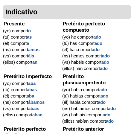
Indicativo
Presente
Pretérito perfecto
compuesto
(yo) comport
o
(tú) comport
as
(yo) he comport
ado
(él) comport
a
(tú) has comport
ado
(ns) comport
amos
(él) ha comport
ado
(vs) comport
áis
(ns) hemos comport
ado
(ellos) comport
an
(vs) habéis comport
ado
(ellos) han comport
ado
Pretérito imperfecto
Pretérito
pluscuamperfecto
(yo) comport
aba
(tú) comport
abas
(yo) había comport
ado
(él) comport
aba
(tú) habías comport
ado
(ns) comport
ábamos
(él) había comport
ado
(vs) comport
abais
(ns) habíamos comport
ado
(ellos) comport
aban
(vs) habíais comport
ado
(ellos) habían comport
ado
Pretérito perfecto
Pretérito anterior