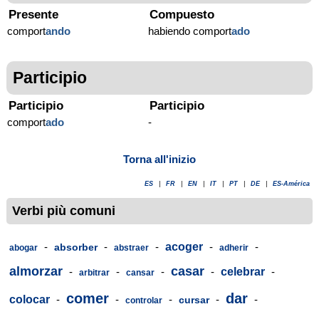
Presente
Compuesto
comport
ando
habiendo comport
ado
Participio
Participio
Participio
comport
ado
-
Torna all'inizio
ES
|
FR
|
EN
|
IT
|
PT
|
DE
|
ES-América
Verbi più comuni
-
-
-
acoger
-
-
absorber
abogar
abstraer
adherir
almorzar
casar
-
-
-
-
celebrar
-
arbitrar
cansar
comer
dar
colocar
-
-
-
-
-
cursar
controlar