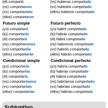
(él) comport
ó
(ns) hubimos comport
ado
(ns) comport
amos
(vs) hubisteis comport
ado
(vs) comport
asteis
(ellos) hubieron comport
ado
(ellos) comport
aron
Futuro simple
Futuro perfecto
(yo) comport
aré
(yo) habré comport
ado
(tú) comport
arás
(tú) habrás comport
ado
(él) comport
ará
(él) habrá comport
ado
(ns) comport
aremos
(ns) habremos comport
ado
(vs) comport
aréis
(vs) habréis comport
ado
(ellos) comport
arán
(ellos) habrán comport
ado
Condicional simple
Condicional perfecto
(yo) comport
aría
(yo) habría comport
ado
(tú) comport
arías
(tú) habrías comport
ado
(él) comport
aría
(él) habría comport
ado
(ns) comport
aríamos
(ns) habríamos comport
ado
(vs) comport
aríais
(vs) habríais comport
ado
(ellos) comport
arían
(ellos) habrían comport
ado
Subjuntivo