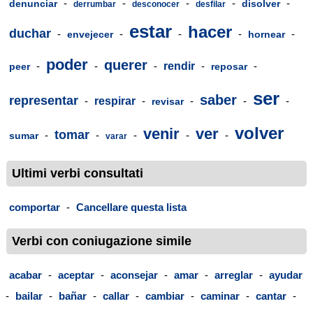
-
-
-
-
-
denunciar
disolver
derrumbar
desconocer
desfilar
estar
hacer
duchar
-
-
-
-
-
envejecer
hornear
poder
querer
-
-
-
rendir
-
-
peer
reposar
ser
saber
representar
-
respirar
-
-
-
-
revisar
volver
venir
ver
tomar
-
-
-
-
-
sumar
varar
Ultimi verbi consultati
comportar
-
Cancellare questa lista
Verbi con coniugazione simile
acabar
-
aceptar
-
aconsejar
-
amar
-
arreglar
-
ayudar
-
bailar
-
bañar
-
callar
-
cambiar
-
caminar
-
cantar
-