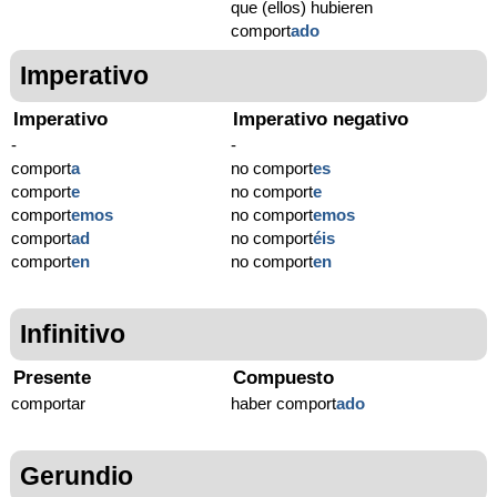
que (ellos) hubieren
comport
ado
Imperativo
Imperativo
Imperativo negativo
-
-
comport
a
no comport
es
comport
e
no comport
e
comport
emos
no comport
emos
comport
ad
no comport
éis
comport
en
no comport
en
Infinitivo
Presente
Compuesto
comportar
haber comport
ado
Gerundio