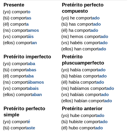
Presente
Pretérito perfecto
compuesto
(yo) comport
o
(tú) comport
as
(yo) he comport
ado
(él) comport
a
(tú) has comport
ado
(ns) comport
amos
(él) ha comport
ado
(vs) comport
áis
(ns) hemos comport
ado
(ellos) comport
an
(vs) habéis comport
ado
(ellos) han comport
ado
Pretérito imperfecto
Pretérito
pluscuamperfecto
(yo) comport
aba
(tú) comport
abas
(yo) había comport
ado
(él) comport
aba
(tú) habías comport
ado
(ns) comport
ábamos
(él) había comport
ado
(vs) comport
abais
(ns) habíamos comport
ado
(ellos) comport
aban
(vs) habíais comport
ado
(ellos) habían comport
ado
Pretérito perfecto
Pretérito anterior
simple
(yo) hube comport
ado
(yo) comport
é
(tú) hubiste comport
ado
(tú) comport
aste
(él) hubo comport
ado