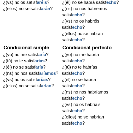
¿(vs) no os satisf
aréis
?
¿(él) no se habrá satisf
echo
?
¿(ellos) no se satisf
arán
?
¿(ns) no nos habremos
satisf
echo
?
¿(vs) no os habréis
satisf
echo
?
¿(ellos) no se habrán
satisf
echo
?
Condicional simple
Condicional perfecto
¿(yo) no me satisf
aría
?
¿(yo) no me habría
¿(tú) no te satisf
arías
?
satisf
echo
?
¿(él) no se satisf
aría
?
¿(tú) no te habrías
¿(ns) no nos satisf
aríamos
?
satisf
echo
?
¿(vs) no os satisf
aríais
?
¿(él) no se habría
¿(ellos) no se satisf
arían
?
satisf
echo
?
¿(ns) no nos habríamos
satisf
echo
?
¿(vs) no os habríais
satisf
echo
?
¿(ellos) no se habrían
satisf
echo
?