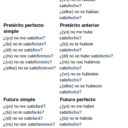
satisf
echo
?
¿(ellos) no se habían
satisf
echo
?
Pretérito perfecto
Pretérito anterior
simple
¿(yo) no me hube
¿(yo) no me satisf
ice
?
satisf
echo
?
¿(tú) no te satisf
iciste
?
¿(tú) no te hubiste
¿(él) no se satisf
izo
?
satisf
echo
?
¿(ns) no nos satisf
icimos
?
¿(él) no se hubo satisf
echo
?
¿(vs) no os satisf
icisteis
?
¿(ns) no nos hubimos
¿(ellos) no se satisf
icieron
?
satisf
echo
?
¿(vs) no os hubisteis
satisf
echo
?
¿(ellos) no se hubieron
satisf
echo
?
Futuro simple
Futuro perfecto
¿(yo) no me satisf
aré
?
¿(yo) no me habré
¿(tú) no te satisf
arás
?
satisf
echo
?
¿(él) no se satisf
ará
?
¿(tú) no te habrás
¿(ns) no nos satisf
aremos
?
satisf
echo
?