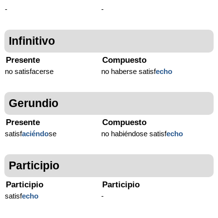
-
-
Infinitivo
Presente
Compuesto
no satisfacerse
no haberse satisf
echo
Gerundio
Presente
Compuesto
satisf
aciéndo
se
no habiéndose satisf
echo
Participio
Participio
Participio
satisf
echo
-