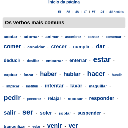
Início da página
ES
|
FR
|
EN
|
IT
|
PT
|
DE
|
ES-América
Os verbos mais comuns
-
-
-
-
-
-
acodar
adornar
animar
asombrar
cansar
comentar
comer
dar
crecer
-
-
-
cumplir
-
-
convidar
estar
deducir
-
-
-
enterrar
-
-
embarrar
desfilar
hacer
haber
hablar
-
-
-
-
-
expirar
forzar
hundir
intentar
lavar
-
-
-
-
-
-
maquillar
implicar
instituir
pedir
responder
-
-
relajar
-
-
-
reposar
penetrar
ser
salir
soler
-
-
-
-
suspender
-
soplar
venir
ver
-
-
-
tranquilizar
velar