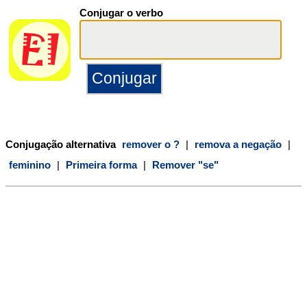
Conjugar o verbo
Conjugação alternativa
remover o ?
|
remova a negação
|
feminino
|
Primeira forma
|
Remover "se"