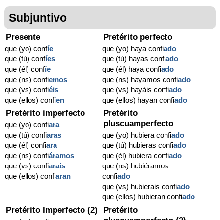
Subjuntivo
Presente
Pretérito perfecto
que (yo) conf
í
e
que (yo) haya confi
ado
que (tú) conf
í
es
que (tú) hayas confi
ado
que (él) conf
í
e
que (él) haya confi
ado
que (ns) confi
emos
que (ns) hayamos confi
ado
que (vs) confi
éis
que (vs) hayáis confi
ado
que (ellos) conf
í
en
que (ellos) hayan confi
ado
Pretérito imperfecto
Pretérito
pluscuamperfecto
que (yo) confi
ara
que (tú) confi
aras
que (yo) hubiera confi
ado
que (él) confi
ara
que (tú) hubieras confi
ado
que (ns) confi
áramos
que (él) hubiera confi
ado
que (vs) confi
arais
que (ns) hubiéramos
que (ellos) confi
aran
confi
ado
que (vs) hubierais confi
ado
que (ellos) hubieran confi
ado
Pretérito Imperfecto (2)
Pretérito