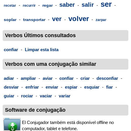
ser
saber
salir
-
-
-
-
-
-
regar
recetar
recurrir
volver
ver
-
-
-
-
soplar
transportar
zarpar
Verbos Últimos consultados
confiar
-
Limpar esta lista
Verbos com uma conjugação similar
adiar
-
ampliar
-
aviar
-
confiar
-
criar
-
desconfiar
-
desviar
-
enfriar
-
enviar
-
espiar
-
esquiar
-
fiar
-
guiar
-
rociar
-
vaciar
-
variar
Software de conjugação
El Conjugador também está disponível offline no
computador, tablet e telefone.