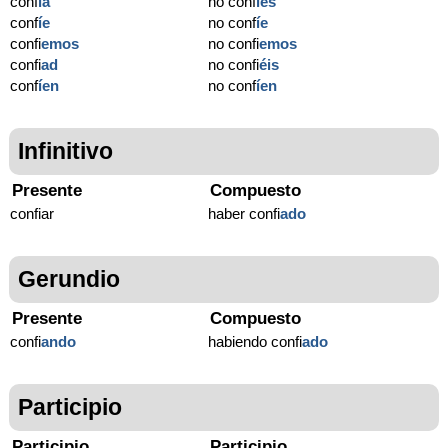
conf
í
a
no conf
í
es
conf
í
e
no conf
í
e
confi
emos
no confi
emos
confi
ad
no confi
éis
conf
í
en
no conf
í
en
Infinitivo
Presente
Compuesto
confiar
haber confi
ado
Gerundio
Presente
Compuesto
confi
ando
habiendo confi
ado
Participio
Participio
Participio