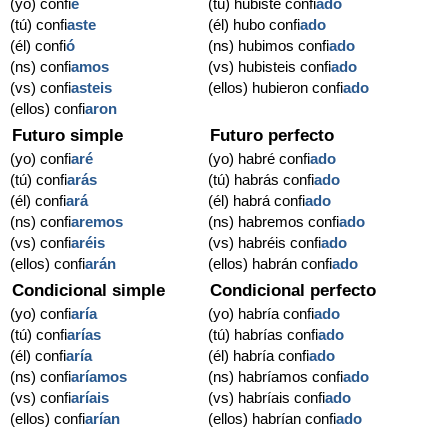
(yo) confi
é
(tú) hubiste confi
ado
(tú) confi
aste
(él) hubo confi
ado
(él) confi
ó
(ns) hubimos confi
ado
(ns) confi
amos
(vs) hubisteis confi
ado
(vs) confi
asteis
(ellos) hubieron confi
ado
(ellos) confi
aron
Futuro simple
Futuro perfecto
(yo) confi
aré
(yo) habré confi
ado
(tú) confi
arás
(tú) habrás confi
ado
(él) confi
ará
(él) habrá confi
ado
(ns) confi
aremos
(ns) habremos confi
ado
(vs) confi
aréis
(vs) habréis confi
ado
(ellos) confi
arán
(ellos) habrán confi
ado
Condicional simple
Condicional perfecto
(yo) confi
aría
(yo) habría confi
ado
(tú) confi
arías
(tú) habrías confi
ado
(él) confi
aría
(él) habría confi
ado
(ns) confi
aríamos
(ns) habríamos confi
ado
(vs) confi
aríais
(vs) habríais confi
ado
(ellos) confi
arían
(ellos) habrían confi
ado