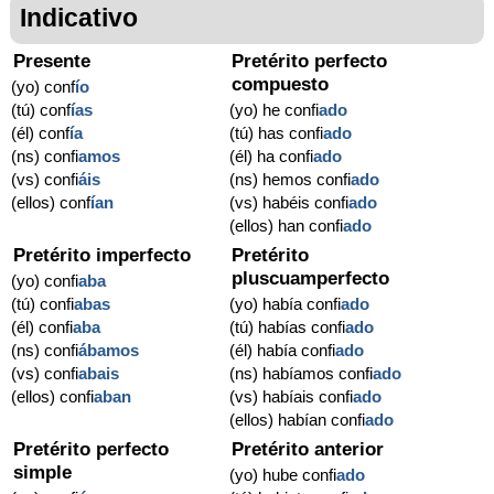
Indicativo
Presente
Pretérito perfecto
compuesto
(yo) conf
í
o
(tú) conf
í
as
(yo) he confi
ado
(él) conf
í
a
(tú) has confi
ado
(ns) confi
amos
(él) ha confi
ado
(vs) confi
áis
(ns) hemos confi
ado
(ellos) conf
í
an
(vs) habéis confi
ado
(ellos) han confi
ado
Pretérito imperfecto
Pretérito
pluscuamperfecto
(yo) confi
aba
(tú) confi
abas
(yo) había confi
ado
(él) confi
aba
(tú) habías confi
ado
(ns) confi
ábamos
(él) había confi
ado
(vs) confi
abais
(ns) habíamos confi
ado
(ellos) confi
aban
(vs) habíais confi
ado
(ellos) habían confi
ado
Pretérito perfecto
Pretérito anterior
simple
(yo) hube confi
ado