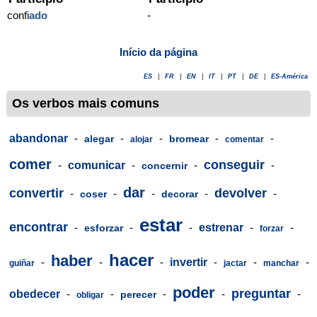
confi
ado
-
Início da página
ES
|
FR
|
EN
|
IT
|
PT
|
DE
|
ES-América
Os verbos mais comuns
abandonar
-
-
-
-
-
alegar
bromear
alojar
comentar
comer
conseguir
-
comunicar
-
-
-
concernir
dar
convertir
devolver
-
-
-
-
-
coser
decorar
estar
encontrar
-
-
-
estrenar
-
-
esforzar
forzar
hacer
haber
-
-
-
invertir
-
-
-
guiñar
jactar
manchar
poder
preguntar
obedecer
-
-
-
-
-
perecer
obligar