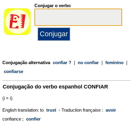
Conjugar o verbo
Conjugação alternativa
confiar ?
|
no confiar
|
feminino
|
confiarse
Conjugação do verbo espanhol
CONFIAR
(i > í)
English translation: to
trust
- Traduction française :
avoir
confiance ;
confier